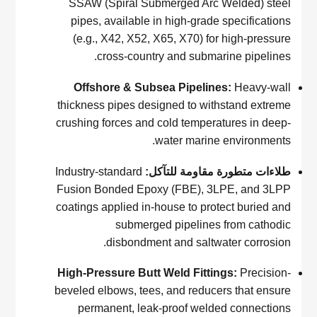
SSAW (Spiral Submerged Arc Welded) steel
pipes, available in high-grade specifications
(e.g., X42, X52, X65, X70) for high-pressure
cross-country and submarine pipelines.
Offshore & Subsea Pipelines:
Heavy-wall
thickness pipes designed to withstand extreme
crushing forces and cold temperatures in deep-
water marine environments.
طلاءات متطورة مقاومة للتآكل:
Industry-standard
Fusion Bonded Epoxy (FBE), 3LPE, and 3LPP
coatings applied in-house to protect buried and
submerged pipelines from cathodic
disbondment and saltwater corrosion.
High-Pressure Butt Weld Fittings:
Precision-
beveled elbows, tees, and reducers that ensure
permanent, leak-proof welded connections