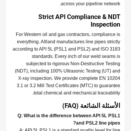
across your pipeline network.
Strict API Compliance & NDT
Inspection
For Western oil and gas contractors, compliance is
everything. Allland manufactures line pipes strictly
according to API 5L (PSL1 and PSL2) and ISO 3183
standards. Every inch of our weld seams is
subjected to rigorous Non-Destructive Testing
(NDT), including 100% Ultrasonic Testing (UT) and
X-ray inspection. We provide complete EN 10204
3.1 or 3.2 Mill Test Certificates (MTC) to guarantee
total chemical and mechanical traceability.
الأسئلة الشائعة (FAQ)
Q: What is the difference between API 5L PSL1
and PSL2 line pipes?
A: API 5L PSL1 is a standard quality level for line