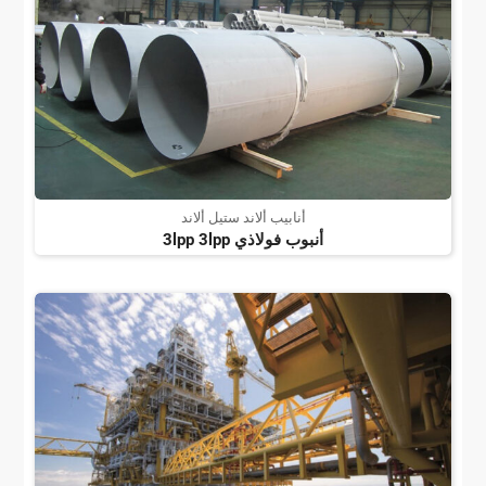
أنابيب ألاند ستيل ألاند
أنبوب فولاذي 3lpp 3lpp