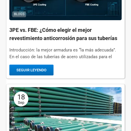
BLOGS
3PE vs. FBE: ¿Cómo elegir el mejor
revestimiento anticorrosión para sus tuberías
de acero?
Introducción: la mejor armadura es “la más adecuada”.
En el caso de las tuberías de acero utilizadas para el
transporte de petróleo y gas, agua municipal o fluidos
industriales, la corrosión es un...
SEGUIR LEYENDO
18
Sep