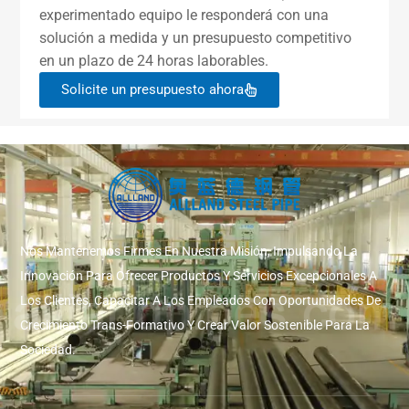
experimentado equipo le responderá con una
solución a medida y un presupuesto competitivo
en un plazo de 24 horas laborables.
Solicite un presupuesto ahora
Nos Mantenemos Firmes En Nuestra Misión, Impulsando La
Innovación Para Ofrecer Productos Y Servicios Excepcionales A
Los Clientes, Capacitar A Los Empleados Con Oportunidades De
Crecimiento Trans-Formativo Y Crear Valor Sostenible Para La
Sociedad.