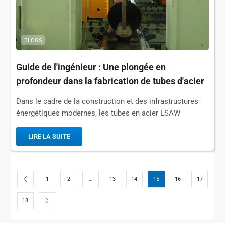
BLOGS
Guide de l'ingénieur : Une plongée en
profondeur dans la fabrication de tubes d'acier
LSAW UOE vs. JCOE
Dans le cadre de la construction et des infrastructures
énergétiques modernes, les tubes en acier LSAW
(soudés longitudinalement à l'arc submergé), en tant que
type de tubes soudés...
LIRE LA SUITE
1
2
…
13
14
15
16
17
18