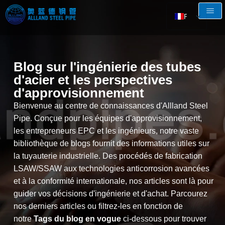
FR
EN
AR
Blog sur l'ingénierie des tubes
RU
d'acier et les perspectives
ES
d'approvisionnement
Bienvenue au centre de connaissances d'Allland Steel
Pipe. Conçue pour les équipes d'approvisionnement,
les entrepreneurs EPC et les ingénieurs, notre vaste
bibliothèque de blogs fournit des informations utiles sur
la tuyauterie industrielle. Des procédés de fabrication
LSAW/SSAW aux technologies anticorrosion avancées
et à la conformité internationale, nos articles sont là pour
guider vos décisions d'ingénierie et d'achat. Parcourez
nos derniers articles ou filtrez-les en fonction de
notre
Tags du blog en vogue
ci-dessous pour trouver