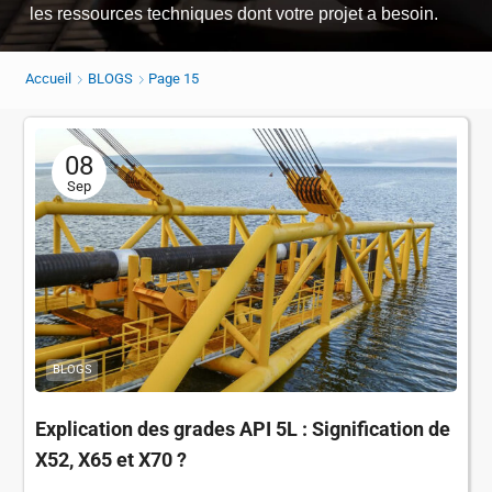
les ressources techniques dont votre projet a besoin.
Accueil
BLOGS
Page 15
08
Sep
BLOGS
Explication des grades API 5L : Signification de
X52, X65 et X70 ?