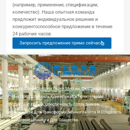
(например, применение, спецификации,
количество). Наша опытная команда
предложит индивидуальное решение и
конкурентоспособное предложение в течение
24 рабочих часов.
Запросить предложение прямо сейчас
Мы Неуклонно Следуем Своей Миссии, Внедряя Инновации,
Чтобы Предоставлять Клиентам Исключительные
Продукты И Услуги, Обеспечивать Сотрудникам
Возможности Для Трансформационного Роста И Создавать
Устойчивые Ценности Для Общества.