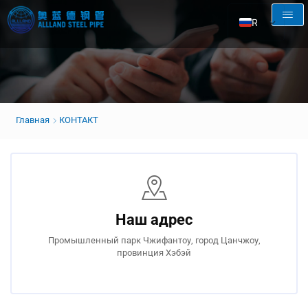
RU
EN
AR
FR
ES
Главная
КОНТАКТ
Наш адрес
Промышленный парк Чжифантоу, город Цанчжоу,
провинция Хэбэй