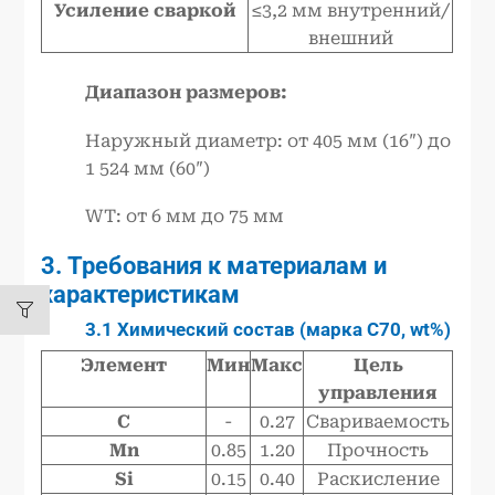
Усиление сваркой
≤3,2 мм внутренний/
внешний
Диапазон размеров:
Наружный диаметр: от 405 мм (16″) до
1 524 мм (60″)
WT: от 6 мм до 75 мм
3. Требования к материалам и
характеристикам
3.1 Химический состав (марка C70, wt%)
Элемент
Мин
Макс
Цель
управления
C
-
0.27
Свариваемость
Mn
0.85
1.20
Прочность
Si
0.15
0.40
Раскисление