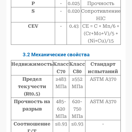
P
-
0.025
Прочность
S
-
0.020
Сопротивление
HIC
CEV
-
0.43
CE = C + Mn/6 +
(Cr+Mo+V)/5 +
(Ni+Cu)/15
3.2 Механические свойства
Недвижимость
Класс
Класс
Стандарт
C70
C80
испытаний
Предел
≥483
≥552
ASTM A370
текучести
МПа
МПа
(Rt0.5)
Прочность на
485-
620-
ASTM A370
разрыв
620
750
МПа
МПа
Соотношение
≤0.93
≤0.93
-
Г/Т