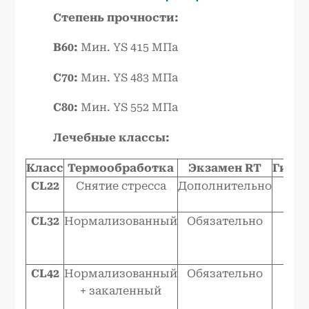
Степень прочности:
B60:
Мин. YS 415 МПа
C70:
Мин. YS 483 МПа
C80:
Мин. YS 552 МПа
Лечебные классы:
Класс
Термообработка
Экзамен RT
Гидр
CL22
Снятие стресса
Дополнительно
Т
CL32
Нормализованный
Обязательно
Т
CL42
Нормализованный
Обязательно
Т
+ закаленный