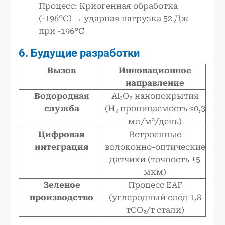
Процесс: Криогенная обработка
(-196°C) → ударная нагрузка 52 Дж
при -196°C
6. Будущие разработки
Вызов
Инновационное
направление
Водородная
Al₂O₃ нанопокрытия
служба
(H₂ проницаемость ≤0,3
мл/м²/день)
Цифровая
Встроенные
интеграция
волоконно-оптические
датчики (точность ±5
мкм)
Зеленое
Процесс EAF
производство
(углеродный след 1,8
тCO₂/т стали)