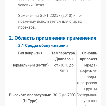
условий Китая
Заменен на GB/T 23257 (2010) и по-
прежнему используется для старых
проектов.
2.
Область применения
применения
2.1 Среды обслуживания
Тип покрытия
Температура.
Основные
Диапазон
приложения
Нормальный (N-тип)
от -30°C до
Передача
50°C
нефти/газа/
воды
(неагрессивные
грунты)
Высокотемпературные
-30°C до 70°C
Геотермальные/
(H-Type)
пустынные