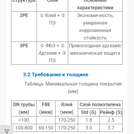
Структура
Слои
Основные
характеристики
2PE
① Клей + ②
Экономичность;
ПЭ
умеренная
коррозионная
стойкость
3PE
① ФБЭ + ②
Превосходная адгезия/
Адгезив + ③
механическая защита
ПЭ
3.2 Требования к толщине
Таблица: Минимальная толщина покрытия
(мм)
DN трубы
FBE
Клей
Слой полиэтилена
(мм)
(мкм)
(мкм)
Std (G)
Рейнф (S)
<100
–
170-250
1.8
2.5
100-800
60-150
170-250
3.0
3.7