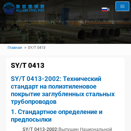
RU
EN
AR
FR
Главная
SY/T 0413
ES
SY/T 0413
SY/T 0413-2002: Технический
стандарт на полиэтиленовое
покрытие заглубленных стальных
трубопроводов
1. Стандартное определение и
предпосылки
SY/T 0413-2002
:
Выпущен Национальной