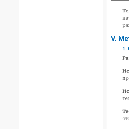
Те
на
ра
V. М
1.
Ра
Ис
пр
Ис
те
Те
ст