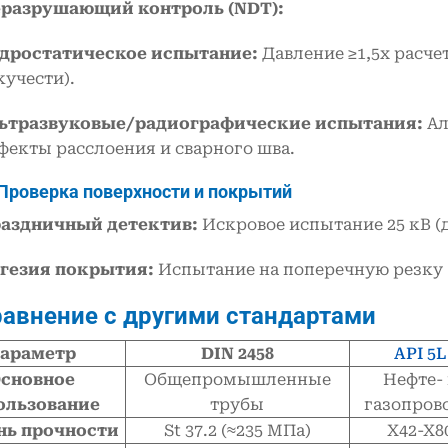
разрушающий контроль (NDT):
дростатическое испытание:
Давление ≥1,5x расче
кучести).
ьтразвуковые/радиографические испытания:
Ал
фекты расслоения и сварного шва.
 Проверка поверхности и покрытий
аздничный детектив:
Искровое испытание 25 кВ (
гезия покрытия:
Испытание на поперечную резку (
равнение с другими стандартами
араметр
DIN 2458
API 5L
сновное
Общепромышленные
Нефте-
ользование
трубы
газопров
нь прочности
St 37.2 (≈235 МПа)
X42-X8