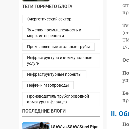
сп
ТЕГИ ГОРЯЧЕГО БЛОГА
пр
Энергетический сектор
Те
Тяжелая промышленность и
(с
морские перевозки
TM
Промышленные стальные трубы
171
Инфраструктура и коммунальные
Ос
услуги
По
Инфраструктурные проекты
уп
Нефте- и газопроводы
Бе
Производитель трубопроводной
пр
арматуры и фланцев
ПОСЛЕДНИЕ БЛОГИ
II. О
По
LSAW vs SSAW Steel Pipe: