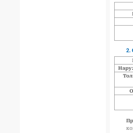
2.
Нару
Тол
О
Пр
ко