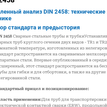
ленный анализ DIN 2458: технические
нике
зор стандарта и предыстория
N 2458
Сварные стальные трубы и трубкиУстанавлив
арных труб круглого сечения двух видов - TR1 и TR
мнатной температуре, изготовленных из нелегиров
андарт распространяется на свариваемые мелкозер
паратные стали. Впервые опубликованный в середин
сширенный, этот стандарт распространяется на бе
убы для гибки и для отбортовки, а также на други
легированной стали.
андартный прицел и позиционирование:
ласть применения:
Для труб для транспортировки
ектрической контактной сварки (ERW), продольной