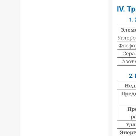
IV. Т
1.
Элем
Углеро
Фосфор
Сера 
Азот 
2.
Нед
Пред
Пр
р
Удл
Энерг