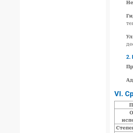
Не
Ги
те
Ул
де
2.
Пр
Ад
VI. С
П
О
исп
Степе