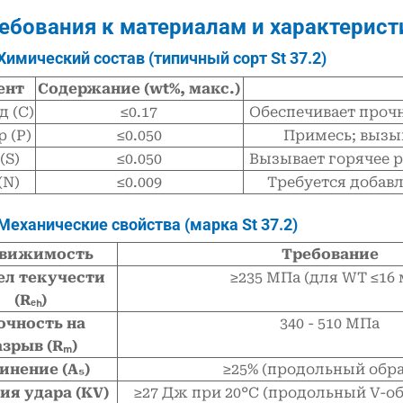
ребования к материалам и характерис
 Химический состав (типичный сорт St 37.2)
ент
Содержание (wt%, макс.)
д (C)
≤0.17
Обеспечивает прочн
 (P)
≤0.050
Примесь; вызы
(S)
≤0.050
Вызывает горячее р
(N)
≤0.009
Требуется добавл
 Механические свойства (марка St 37.2)
вижимость
Требование
ел текучести
≥235 МПа (для WT ≤16
(Rₑₕ)
очность на
340 - 510 МПа
азрыв (Rₘ)
инение (A₅)
≥25% (продольный обра
ия удара (KV)
≥27 Дж при 20°C (продольный V-о