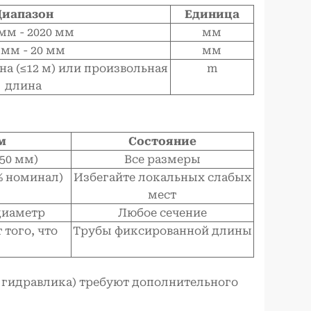
Диапазон
Единица
 мм - 2020 мм
мм
 мм - 20 мм
мм
а (≤12 м) или произвольная
m
длина
м
Состояние
≤50 мм)
Все размеры
% номинал)
Избегайте локальных слабых
мест
диаметр
Любое сечение
 того, что
Трубы фиксированной длины
гидравлика) требуют дополнительного