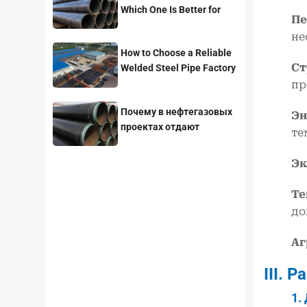
Which One Is Better for
Пе
Pipeline Projects?
не
How to Choose a Reliable
Ст
Welded Steel Pipe Factory
for Your Project
пр
Почему в нефтегазовых
Эн
проектах отдают
те
предпочтение стальным
трубам с покрытием
Эк
3LPE?
Те
до
Аг
III. 
1.