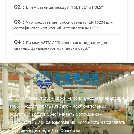
Q2：
В чем разница между API 5L PSL1 и PSL2?
Q3：
Что представляет собой стандарт EN 10204 для
сертификатов испытаний материалов (MTC)?
Q4：
Почему ASTM A252 является стандартом для
свайных фундаментов из стальных труб?
Мы Неуклонно Следуем Своей Миссии, Внедряя Инновации,
Чтобы Предоставлять Клиентам Исключительные
Продукты И Услуги, Обеспечивать Сотрудникам
Возможности Для Трансформационного Роста И Создавать
Устойчивые Ценности Для Общества.