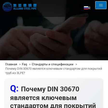
RU
EN
AR
FR
ES
Главная
Faq
Стандарты и спецификации
Почему DIN 30670 является ключевым стандартом для покрытий
труб из 3LPE?
Q:
Почему DIN 30670
является ключевым
стандартом для покрытий