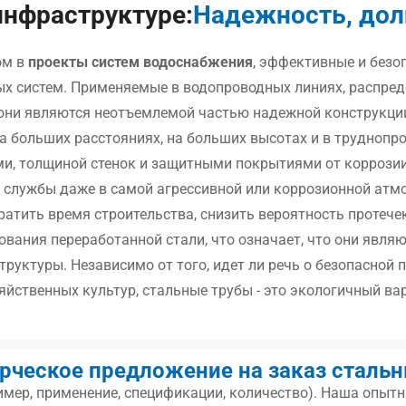
инфраструктуре:
Надежность, дол
ом в
проекты систем водоснабжения
, эффективные и безо
 систем. Применяемые в водопроводных линиях, распреде
, они являются неотъемлемой частью надежной конструкци
а больших расстояниях, на больших высотах и в труднопр
и, толщиной стенок и защитными покрытиями от коррозии
к службы даже в самой агрессивной или коррозионной атм
атить время строительства, снизить вероятность протечек
ования переработанной стали, что означает, что они явл
руктуры. Независимо от того, идет ли речь о безопасной 
яйственных культур, стальные трубы - это экологичный ва
рческое предложение на заказ стальны
имер, применение, спецификации, количество). Наша опы