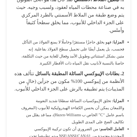
به في صناعة محطات المياه لعقود، ولسبب وجيه. حيث
يتم وضع طبقة من الملاط الأسمنتي بالطرد المركزي
على الجزء الداخلي للأنبوب، مما يخلق سطحاً كثيفاً
وأملس.
المزايا:
فهو يخلق حاجزًا مستقرًا وخاملًا لا يمنع الفولاذ من التآكل
فحسب، بل يعمل أيضًا على تخميل سطح الفولاذ بفاعلية. إنه
متين بشكل استثنائي وطويل الأمد وفعال للغاية من حيث التكلفة،
خاصةً بالنسبة لأنابيب نقل المياه ذات الأقطار الكبيرة.
2. بطانات الإيبوكسي السائلة المطبقة بالسائل
تتألف هذه
الأنظمة من إيبوكسي 100% مكون من جزأين (خالٍ من
المذيبات) يتم تطبيقه بالرش على الجزء الداخلي للأنبوب.
المزايا:
تخلق الإيبوكسيات السائلة سطحًا شديد النعومة
واللمعان يمكن أن يحسن الكفاءة الهيدروليكية للأنبوب (المعروف
باسم عامل “C” الخاص ب Hazen-Williams)، مما قد يقلل من
تكاليف الضخ على المدى الطويل.
العامل الحاسم:
من الضروري أن تكون تركيبة الإيبوكسي
المحددة معتمدة من NSF/ANSI/CAN 61 ويتم تطبيقها تحت