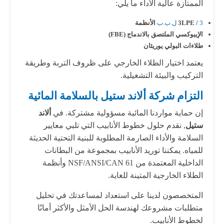
الممتازة عالية الأداء ما يلي:
3 ل.ب.ب
3LPE /
الأنظمة
الإيبوكسي الملتصق بالاندماج (FBE)
طلاءات البولي يوريثان
يعتمد اختيار الطلاء الخارجي على ظروف التربة وطريقة
التركيب والبيئة التشغيلية.
التزام شركة ألاند ستيل بالسلامة المائية
إن حماية مواردنا المائية مسؤولية مشتركة. في
ألاند
ستيل
, نقدم حلول خطوط الأنابيب التي تلبي معايير
السلامة والأداء الصارمة المطلوبة للبنية التحتية الحديثة
للمياه. يمكننا توريد الأنابيب بمجموعة من البطانات
الداخلية المعتمدة من NSF/ANSI/CAN 61 وأنظمة
الطلاء الخارجية المتينة للغاية.
المتخصصون لدينا على استعداد لمساعدتك في تحليل
متطلبات مشروعك لهندسة الحل الأمثل والأكثر أمانًا
لخطوط الأنابيب.