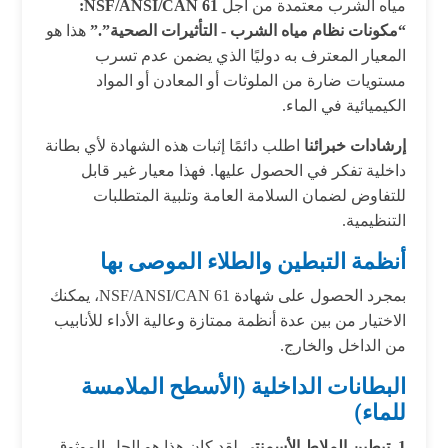
مياه الشرب معتمدة من أجل
NSF/ANSI/CAN 61:
“مكونات نظام مياه الشرب - التأثيرات الصحية”.”
هذا هو
المعيار المعترف به دوليًا الذي يضمن عدم تسرب
مستويات ضارة من الملوثات أو المعادن أو المواد
الكيميائية في الماء.
إرشادات خبرائنا
اطلب دائمًا إثبات هذه الشهادة لأي بطانة
داخلية تفكر في الحصول عليها. فهذا معيار غير قابل
للتفاوض لضمان السلامة العامة وتلبية المتطلبات
التنظيمية.
أنظمة التبطين والطلاء الموصى بها
بمجرد الحصول على شهادة NSF/ANSI/CAN 61، يمكنك
الاختيار من بين عدة أنظمة ممتازة وعالية الأداء للأنابيب
من الداخل والخارج.
البطانات الداخلية (الأسطح الملامسة
للماء)
1. تبطين الملاط الأسمنتي
لقد كان هذا هو الحل الموثوق