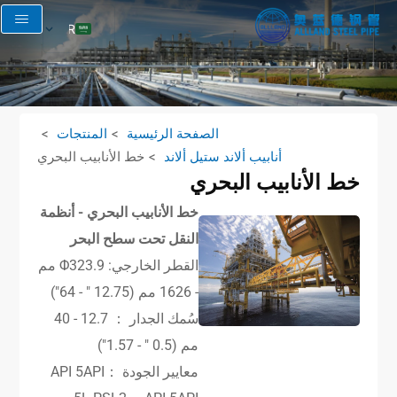
AR
EN
RU
FR
الصفحة الرئيسية
المنتجات
ES
أنابيب ألاند ستيل ألاند
خط الأنابيب البحري
خط الأنابيب البحري
خط الأنابيب البحري - أنظمة
النقل تحت سطح البحر
القطر الخارجي: Φ323.9 مم
- 1626 مم (12.75 ″ - 64″)
سُمك الجدار ： 12.7 - 40
مم (0.5 ″ - 1.57″)
معايير الجودة ：API 5API