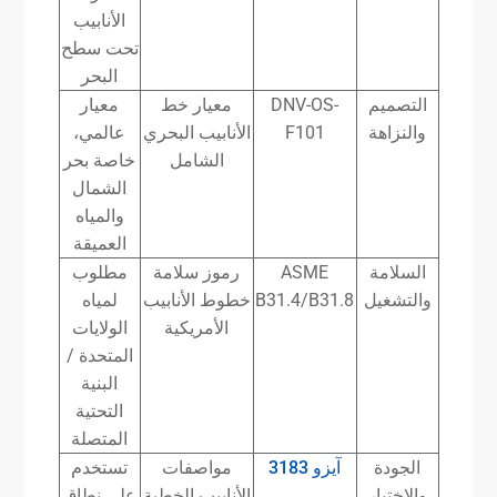
الأنابيب
تحت سطح
البحر
التصميم
DNV-OS-
معيار خط
معيار
والنزاهة
F101
الأنابيب البحري
عالمي،
الشامل
خاصة بحر
الشمال
والمياه
العميقة
السلامة
ASME
رموز سلامة
مطلوب
والتشغيل
B31.4/B31.8
خطوط الأنابيب
لمياه
الأمريكية
الولايات
المتحدة /
البنية
التحتية
المتصلة
الجودة
آيزو 3183
مواصفات
تستخدم
والاختبار
الأنابيب الخطية
على نطاق