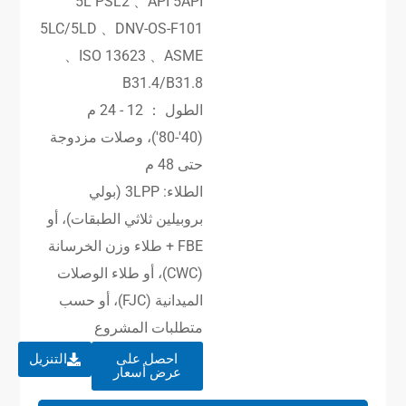
5L PSL2 、API 5API
5LC/5LD 、DNV-OS-F101
、ISO 13623 、ASME
B31.4/B31.8
الطول ： 12 - 24 م
(40′-80′)، وصلات مزدوجة
حتى 48 م
الطلاء: 3LPP (بولي
بروبيلين ثلاثي الطبقات)، أو
FBE + طلاء وزن الخرسانة
(CWC)، أو طلاء الوصلات
الميدانية (FJC)، أو حسب
متطلبات المشروع
احصل على
التنزيل
عرض أسعار