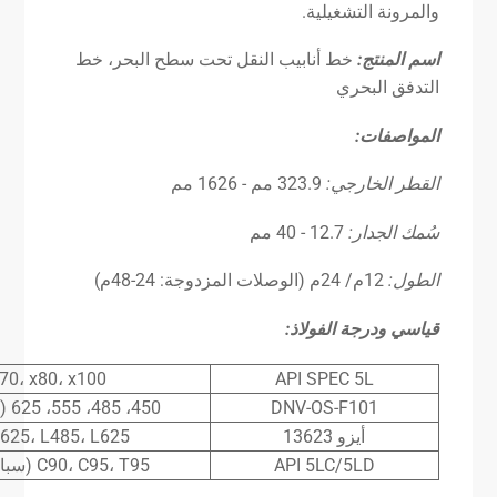
والمرونة التشغيلية.
اسم المنتج:
خط أنابيب النقل تحت سطح البحر، خط
التدفق البحري
المواصفات
:
القطر الخارجي:
323.9 مم - 1626 مم
سُمك الجدار:
12.7 - 40 مم
الطول:
12م/ 24م (الوصلات المزدوجة: 24-48م)
قياسي
ودرجة الفولاذ:
x70، x80، x100
API SPEC 5L
DNV-OS-F101
450، 485، 555، 625 (SMYS بوحدة MPa)
أيزو 13623
L625، L485، L625
API 5LC/5LD
C90، C95، T95 (سبائك مقاومة للتآكل)