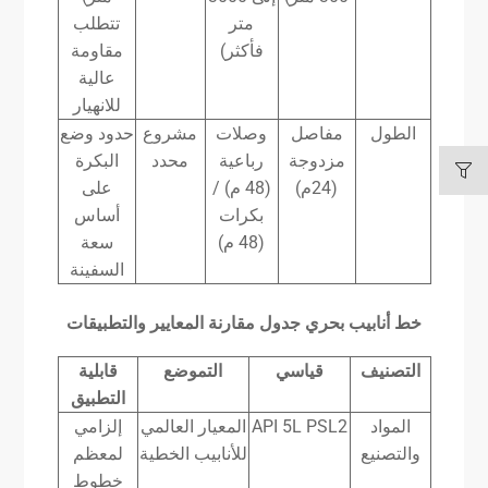
متر
تتطلب
فأكثر)
مقاومة
عالية
للانهيار
الطول
مفاصل
وصلات
مشروع
حدود وضع
مزدوجة
رباعية
محدد
البكرة
(24م)
(48 م) /
على
بكرات
أساس
(48 م)
سعة
السفينة
خط أنابيب بحري
جدول مقارنة المعايير والتطبيقات
التصنيف
قياسي
التموضع
قابلية
التطبيق
المواد
API 5L PSL2
المعيار العالمي
إلزامي
والتصنيع
للأنابيب الخطية
لمعظم
خطوط