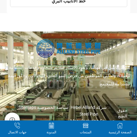
خط الأنابيب البري
سنظل ثابتين في مهمتنا، ونقود الابتكار لتقديم منتجات وخدمات استثنائية
للعملاء، وتمكين الموظفين من فرص النمو العابرة للتحولات، وخلق قيمة
مستدامة للمجتمع.
شركة Hebei Allland
سياسة الخصوصية
Sitemaps
حقوق
Steel Pipe
الطبع
Manufacturing Co.,
والنشر ©
2026
Ltd.
الصفحة الرئيسية
المنتجات
المدونة
جهات الاتصال