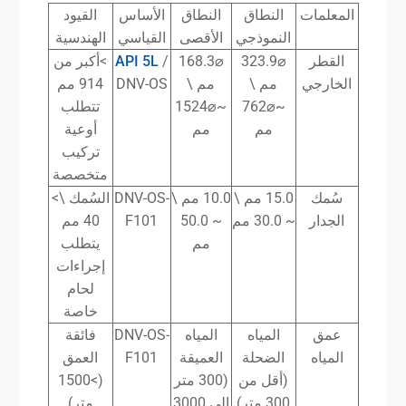
المعلمات
النطاق
النطاق
الأساس
القيود
النموذجي
الأقصى
القياسي
الهندسية
القطر
⌀323.9
⌀168.3
/
API 5L
>أكبر من
الخارجي
مم \
مم \
DNV-OS
914 مم
~⌀762
~⌀1524
تتطلب
مم
مم
أوعية
تركيب
متخصصة
سُمك
15.0 مم \
10.0 مم \
DNV-OS-
السُمك \>
الجدار
~ 30.0 مم
~ 50.0
F101
40 مم
مم
يتطلب
إجراءات
لحام
خاصة
عمق
المياه
المياه
DNV-OS-
فائقة
المياه
الضحلة
العميقة
F101
العمق
(أقل من
(300 متر
(>1500
300 متر)
إلى 3000
متر)