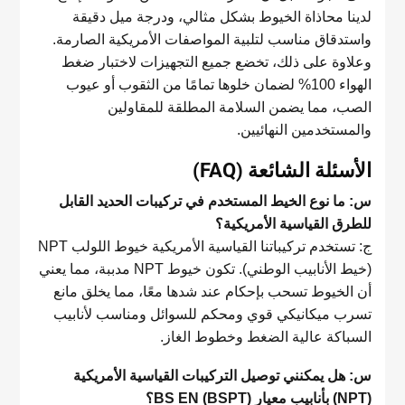
لدينا محاذاة الخيوط بشكل مثالي، ودرجة ميل دقيقة
واستدقاق مناسب لتلبية المواصفات الأمريكية الصارمة.
وعلاوة على ذلك، تخضع جميع التجهيزات لاختبار ضغط
الهواء 100% لضمان خلوها تمامًا من الثقوب أو عيوب
الصب، مما يضمن السلامة المطلقة للمقاولين
والمستخدمين النهائيين.
الأسئلة الشائعة (FAQ)
س: ما نوع الخيط المستخدم في تركيبات الحديد القابل
للطرق القياسية الأمريكية؟
ج: تستخدم تركيباتنا القياسية الأمريكية خيوط اللولب NPT
(خيط الأنابيب الوطني). تكون خيوط NPT مدببة، مما يعني
أن الخيوط تسحب بإحكام عند شدها معًا، مما يخلق مانع
تسرب ميكانيكي قوي ومحكم للسوائل ومناسب لأنابيب
السباكة عالية الضغط وخطوط الغاز.
س: هل يمكنني توصيل التركيبات القياسية الأمريكية
(NPT) بأنابيب معيار BS EN (BSPT)؟