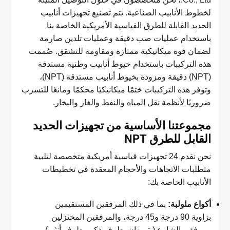
لخطوط الأنابيب الصناعية. يتم تصنيع تجهيزات أنابيب
الحديد القابلة للطرق القياسية الأمريكية الخاصة بنا
باستخدام عمليات صب دقيقة وعمليات تلدين صارمة
لضمان قوة ميكانيكية ممتازة ومقاومة للتشقق. صُممت
هذه التركيبات باستخدام خيوط أنابيب وطنية مستدقة
(NPT) دقيقة ومزودة بخيوط أنابيب مستدقة (NPT)،
وتوفر هذه التركيبات ختمًا ميكانيكيًا محكمًا ومانعًا للتسرب
ضروريًا لأنظمة نقل المياه والنفط والغاز والبخار.
مجموعتنا الأساسية من تجهيزات الحديد
القابل للطرق NPT
نحن نقدم 24 تجهيزات قياسية أمريكية متخصصة لتلبية
متطلبات الاتجاهات والأحجام المعقدة في تخطيطات
الأنابيب الخاصة بك:
أكواع ملولبة:
بما في ذلك المرفقين المستقيمين
بزاوية 90 درجة و45 درجة، والمرفقين المختزلين
ومرفقي الشارع (يتميزان بطرف ذكر وطرف أنثى)