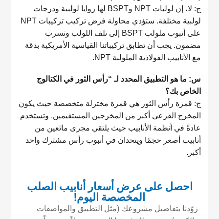
ج: لا، إن لولبات NPT وBSPT لها زوايا لولبية ودرجات
لولبية مختلفة. ستؤدي محاولة فرض تركيب تركيبات NPT
على أنبوب ملولب BSPT إلى تلف اللولب وتسرب
مضمون. يجب أن تطابق تركيباتنا القياسية الأمريكية بدقة
مع الأنابيب الفولاذية الملولبة NPT.
س: ما هو التطبيق المحدد لـ “رأس الثور في الكتالوج
الخاص بك؟
ج: قمزة رأس الثور هي قمزة مختزلة متخصصة حيث يكون
المخرج الفرعي أكبر من المخرجين المستقيمين. وتستخدم
عادةً في أنظمة الأنابيب حيث يلتقي مجرى مائعين من
أنابيب أصغر حجمًا ويتحدان في أنبوب رأس مشترك واحد
أكبر.
احصل على عرض أسعار أنابيب الصلب
المخصصة اليوم!
زوّدنا بتفاصيل مشروعك (مثل التطبيق والمواصفات