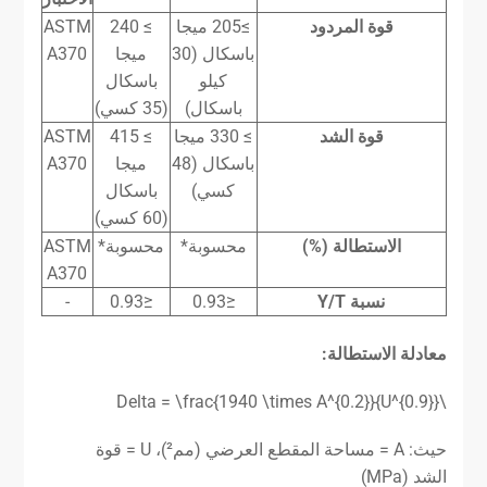
قوة المردود
≥205 ميجا
≥ 240
ASTM
باسكال (30
ميجا
A370
كيلو
باسكال
باسكال)
(35 كسي)
قوة الشد
≥ 330 ميجا
≥ 415
ASTM
باسكال (48
ميجا
A370
كسي)
باسكال
(60 كسي)
الاستطالة (%)
محسوبة*
محسوبة*
ASTM
A370
نسبة Y/T
≤0.93
≤0.93
-
معادلة الاستطالة:
\Delta = \frac{1940 \times A^{0.2}}{U^{0.9}}
حيث: A = مساحة المقطع العرضي (مم²)، U = قوة
الشد (MPa)