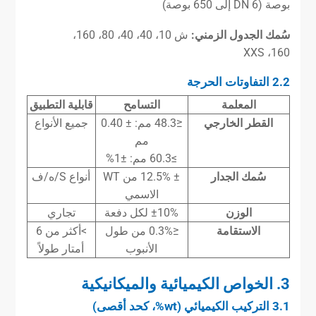
بوصة (DN 6 إلى 650 بوصة)
سُمك الجدول الزمني:
ش 10، 40، 40، 80، 160،
160، XXS
2.2 التفاوتات الحرجة
المعلمة
التسامح
قابلية التطبيق
القطر الخارجي
≤48.3 مم: ± 0.40
جميع الأنواع
مم
≥60.3 مم: ±1%
سُمك الجدار
± 12.5% من WT
أنواع S/ه/ف
الاسمي
الوزن
±10% لكل دفعة
تجاري
الاستقامة
≤0.3% من طول
>أكثر من 6
الأنبوب
أمتار طولاً
3. الخواص الكيميائية والميكانيكية
3.1 التركيب الكيميائي (wt%، كحد أقصى)