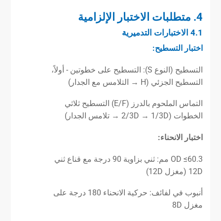
4. متطلبات الاختبار الإلزامية
4.1 الاختبارات التدميرية
اختبار التسطيح:
التسطيح (النوع S): التسطيح على خطوتين - أولاً،
التسطيح الجزئي (H → التلامس مع الجدار)
التماس الملحوم بالدرز (E/F) التسطيح ثلاثي
الخطوات (2/3D → 1/3D → تلامس الجدار)
اختبار الانحناء:
OD ≤60.3 مم: ثني بزاوية 90 درجة مع قناع ثني
12D (مغزل 12D)
أنبوب في لفائف: حركية الانحناء 180 درجة على
مغزل 8D