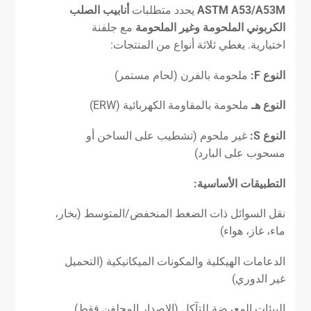
ASTM A53/A53M
يحدد متطلبات
أنابيب الصلب
الكربوني الملحومة وغير الملحومة
مع جلفنة
اختيارية. يغطي ثلاثة أنواع من المنتجات:
النوع F:
ملحومة بالفرن (لحام مستمر)
النوع هـ
ملحومة بالمقاومة الكهربائية (ERW)
النوع S:
غير ملحوم (تشطيب على الساخن أو
مسحوب على البارد)
التطبيقات الأساسية:
نقل السوائل ذات الضغط المنخفض/المتوسط (بخار،
ماء، غاز، هواء)
الدعامات الهيكلية والمكونات الميكانيكية (التحميل
غير الدوري)
البيئات المعرضة للتآكل (الإصدار المجلفن فقط)