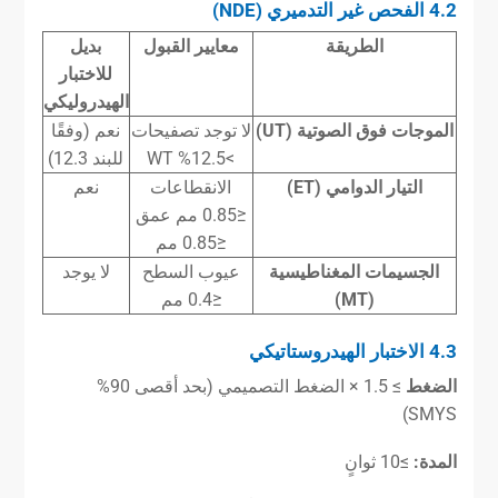
4.2 الفحص غير التدميري (NDE)
الطريقة
معايير القبول
بديل
للاختبار
الهيدروليكي
الموجات فوق الصوتية (UT)
لا توجد تصفيحات
نعم (وفقًا
>12.5% WT
للبند 12.3)
التيار الدوامي (ET)
الانقطاعات
نعم
≤0.85 مم عمق
≤0.85 مم
الجسيمات المغناطيسية
عيوب السطح
لا يوجد
(MT)
≤0.4 مم
4.3 الاختبار الهيدروستاتيكي
الضغط
≥ 1.5 × الضغط التصميمي (بحد أقصى 90%
SMYS)
المدة:
≥10 ثوانٍ