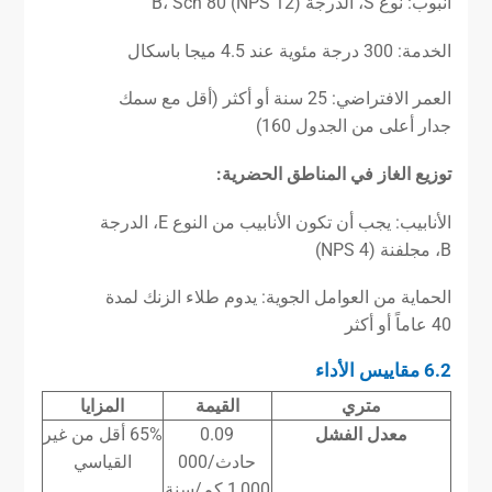
أنبوب: نوع S، الدرجة B، Sch 80 (NPS 12)
الخدمة: 300 درجة مئوية عند 4.5 ميجا باسكال
العمر الافتراضي: 25 سنة أو أكثر (أقل مع سمك
جدار أعلى من الجدول 160)
توزيع الغاز في المناطق الحضرية:
الأنابيب: يجب أن تكون الأنابيب من النوع E، الدرجة
B، مجلفنة (NPS 4)
الحماية من العوامل الجوية: يدوم طلاء الزنك لمدة
40 عاماً أو أكثر
6.2 مقاييس الأداء
متري
القيمة
المزايا
معدل الفشل
0.09
65% أقل من غير
حادث/000
القياسي
1,000 كم/سنة