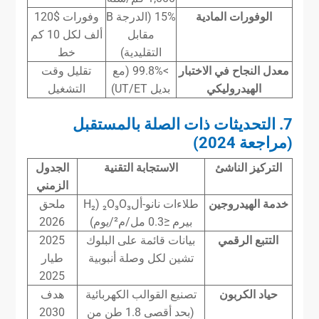
الوفورات المادية
15% (الدرجة B
وفورات $120
مقابل
ألف لكل 10 كم
التقليدية)
خط
معدل النجاح في الاختبار
>99.8% (مع
تقليل وقت
الهيدروليكي
بديل UT/ET)
التشغيل
7. التحديثات ذات الصلة بالمستقبل
(مراجعة 2024)
التركيز الناشئ
الاستجابة التقنية
الجدول
الزمني
خدمة الهيدروجين
طلاءات نانو-أل₂O₃O₃ (H₂
ملحق
بيرم ≤0.3 مل/م²/يوم)
2026
التتبع الرقمي
بيانات قائمة على البلوك
2025
تشين لكل وصلة أنبوبية
طيار
2025
حياد الكربون
تصنيع القوالب الكهربائية
هدف
(بحد أقصى 1.8 طن من
2030