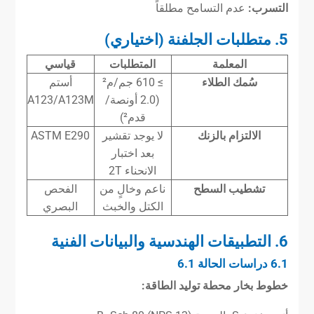
التسرب:
عدم التسامح مطلقاً
5. متطلبات الجلفنة (اختياري)
المعلمة
المتطلبات
قياسي
سُمك الطلاء
≥ 610 جم/م²
أستم
(2.0 أونصة/
A123/A123M
قدم²)
الالتزام بالزنك
لا يوجد تقشير
ASTM E290
بعد اختبار
الانحناء 2T
تشطيب السطح
ناعم وخالٍ من
الفحص
الكتل والخبث
البصري
6. التطبيقات الهندسية والبيانات الفنية
6.1 دراسات الحالة 6.1
خطوط بخار محطة توليد الطاقة: