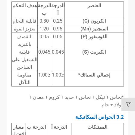
العنصر
الدرجة
الدرجة
هدف التحكم
أ
ب
الكربون (C)
0.25
0.30
قابلية اللحام
المنجنيز (Mn)
0.95
1.20
تعزيز القوة
الفوسفور (P)
0.05
0.05
التقصف
بالتبريد
الكبريت (S)
0.045
0.045
قابلية
التشغيل على
الساخن
إجمالي السبائك*
≤1.00
≤1.00
مقاومة
التآكل
*نحاس + نيكل + نحاس + حديد + كروم + معدن +
فولاذ + خام
3.2 الخواص الميكانيكية
الممتلكات
الدرجة أ
الدرجة ب
معيار
الاختبار