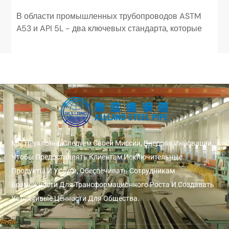
В области промышленных трубопроводов ASTM
A53 и API 5L - два ключевых стандарта, которые
широко используются, но занимают совершенно
разные позиции. ASTM...
Мы Неуклонно Следуем Своей Миссии, Внедряя Инновации,
Чтобы Предоставлять Клиентам Исключительные
Продукты И Услуги, Обеспечивать Сотрудникам
Возможности Для Трансформационного Роста И Создавать
Устойчивые Ценности Для Общества.