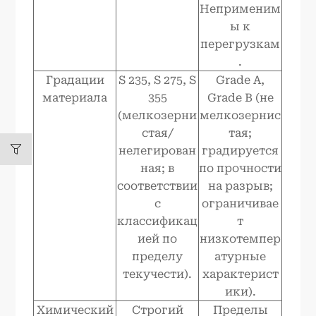
Неприменим
ы к
перегрузкам
.
Градации
S 235, S 275, S
Grade A,
материала
355
Grade B (не
(мелкозерни
мелкозернис
стая/
тая;
нелегирован
градируется
ная; в
по прочности
соответствии
на разрыв;
с
ограничивае
классификац
т
ией по
низкотемпер
пределу
атурные
текучести).
характерист
ики).
Химический
Строгий
Пределы