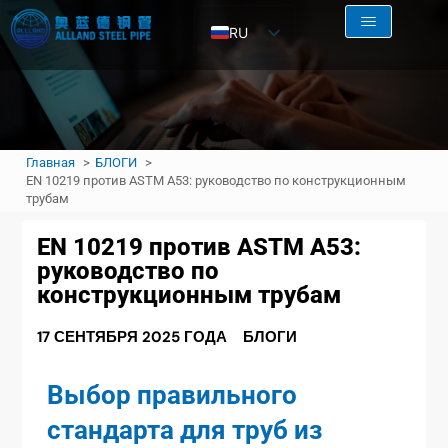
RU
EN
AR
FR
Главная
БЛОГИ
ES
EN 10219 против ASTM A53: руководство по конструкционным
трубам
EN 10219 против ASTM A53:
руководство по
конструкционным трубам
17 СЕНТЯБРЯ 2025 ГОДА
БЛОГИ
Выбор правильного
стандарта для труб из