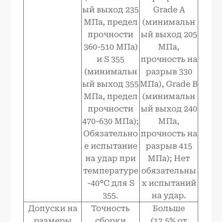
ый выход 235
Grade A
МПа, предел
(минимальн
прочности
ый выход 205
360-510 МПа)
МПа,
и S 355
прочность на
(минимальн
разрыв 330
ый выход 355
МПа), Grade B
МПа, предел
(минимальн
прочности
ый выход 240
470-630 МПа);
МПа,
Обязательно
прочность на
е испытание
разрыв 415
на удар при
МПа); Нет
температуре
обязательны
-40°C для S
х испытаний
355.
на удар.
Допуски на
Точность
Больше
размеры
сборки
(12,5% от