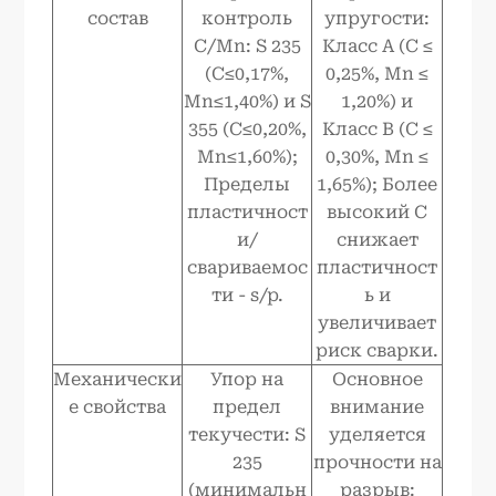
состав
контроль
упругости:
C/Mn: S 235
Класс A (C ≤
(C≤0,17%,
0,25%, Mn ≤
Mn≤1,40%) и S
1,20%) и
355 (C≤0,20%,
Класс B (C ≤
Mn≤1,60%);
0,30%, Mn ≤
Пределы
1,65%); Более
пластичност
высокий C
и/
снижает
свариваемос
пластичност
ти - s/p.
ь и
увеличивает
риск сварки.
Механически
Упор на
Основное
е свойства
предел
внимание
текучести: S
уделяется
235
прочности на
(минимальн
разрыв: