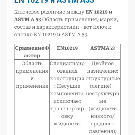
EN 10219 и ASTM A53
Ключевое различие между
EN 10219 и
ASTM A 53
Область применения, марки,
состав и характеристики - вот ключ к
оценке EN 10219 и ASTM A 53.
СравнениеФ
EN10219
ASTMA53
актор
Область
Специализир
Двойное
применения
ованная
назначение:
и
конструкция
структурные
применение
: Несущие
(легкие) +
компоненты;
неструктурн
исключает
ые
транспортир
(жидкости
овку
низкого/
жидкости.
среднего
давления);