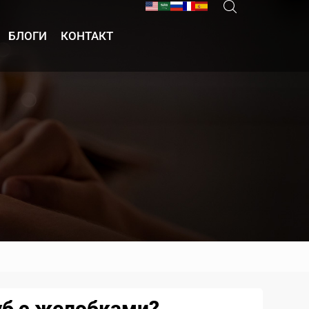
БЛОГИ
КОНТАКТ
уб с желобками?