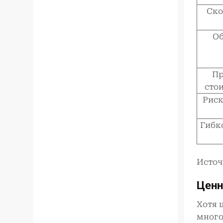
Ско
Об
Пр
сто
Риск
Гибк
Источ
Ценн
Хотя 
много