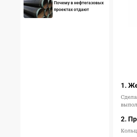
Почему в нефтегазовых
проектах отдают
предпочтение стальным
трубам с покрытием
3LPE?
1.
Же
Сдела
выпол
2.
Пр
Кольц