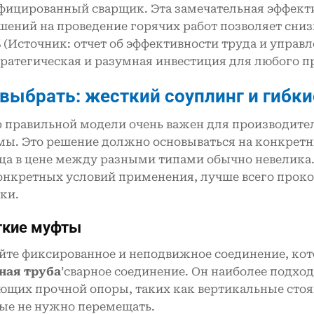
фицированный сварщик. Эта замечательная эффекти
шений на проведение горячих работ позволяет сниз
% (Источник: отчет об эффективности труда и управ
тратегическая и разумная инвестиция для любого п
 выбрать: жесткий
c
оуплинг и гибк
 правильной модели очень важен для производите
мы. Это решение должно основываться на конкретн
ца в цене между разными типами обычно невелика
онкретных условий применения, лучше всего проко
ки.
кие муфты
йте фиксированное и неподвижное соединение, кот
ная труба
’сварное соединение. Он наиболее подхо
ющих прочной опоры, таких как вертикальные сто
ые не нужно перемещать.