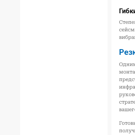
Гибк
Степе
сейсм
вибра
Рез
Одним
монта
предс
инфра
руков
страт
вашег
Готов
получ