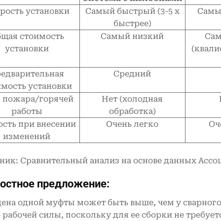
рость установки
Самый быстрый (3-5 х
Самы
быстрее)
щая стоимость
Самый низкий
Сам
установки
(квал
едварительная
Средний
имость установки
 пожара/горячей
Нет (холодная
работы
обработка)
ость при внесении
Очень легко
Оч
изменений
ник: Сравнительный анализ на основе данных Ассо
остное предложение:
цена одной муфты может быть выше, чем у сварного
 рабочей силы, поскольку для ее сборки не требу