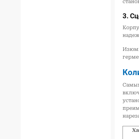
стано
3.
Сц
Корпу
надеж
Изюми
герме
Кол
Самым
включ
устан
преи
нарез
Ха