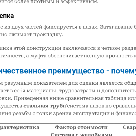
вится более плотным и эффективным.
епка
с из двух частей фиксируется в пазах. Затягивание
но сжимает прокладку.
нка этой конструкции заключается в четком раздел
тичность, а муфта обеспечивает полную прочность 
ичественное преимущество - почему
 разумным показателем для оценки является общая
ает в себя материалы, трудозатраты и дополнитель
овки. Приведенная ниже сравнительная таблица и
мущества
стальная труба
’система пазов по сравне
ания резьбы с точки зрения эксплуатации и финанс
рактеристика
Фактор стоимости
Свар
Система с желобками