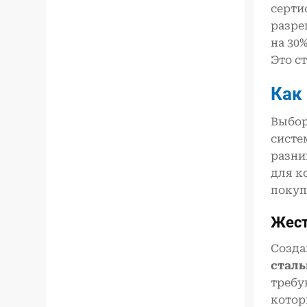
серти
разре
на 30
Это с
Как
Выбор
систе
разни
для к
покуп
Жест
Созда
сталь
требу
котор