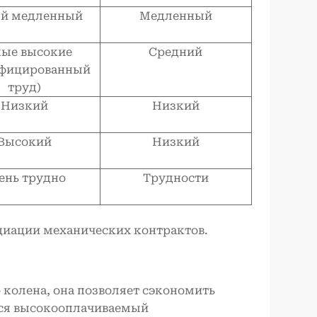
й медленный
Медленный
ые высокие
Средний
ифицированный
труд)
Низкий
Низкий
Высокий
Низкий
ень трудно
Трудности
циации механических контрактов.
 колена, она позволяет сэкономить
ется высокооплачиваемый