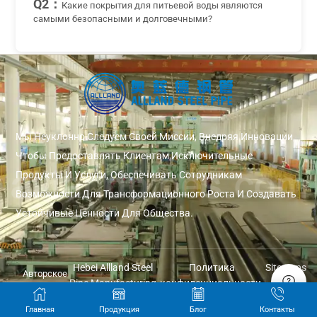
Q2：
Какие покрытия для питьевой воды являются
самыми безопасными и долговечными?
Мы Неуклонно Следуем Своей Миссии, Внедряя Инновации,
Чтобы Предоставлять Клиентам Исключительные
Продукты И Услуги, Обеспечивать Сотрудникам
Возможности Для Трансформационного Роста И Создавать
Устойчивые Ценности Для Общества.
Hebei Allland Steel
Политика
Sitemaps
Авторское
Pipe Manufacturing
конфиденциальности
право ©
Co., Ltd.
2026
Главная
Продукция
Блог
Контакты