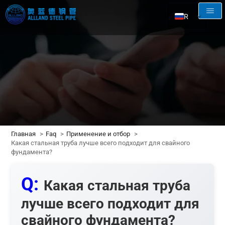
RU
EN
AR
FR
ES
Главная
Faq
Применение и отбор
Какая стальная труба лучше всего подходит для свайного
фундамента?
Q:
Какая стальная труба
лучше всего подходит для
свайного фундамента?