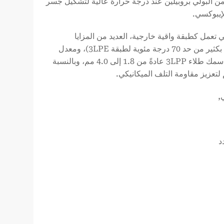
 من البولي بروبيلين عند درجة حرارة عالية لتشكيل جسر
لإيبوكسي.
ي تعمل كطبقة واقية خارجية، العديد من المزايا
الرئيسية: -- مقاومة طويلة الأجل لدرجات الحرارة حتى 110 درجة مئوية (أعلى بكثير من حد 70 درجة مئوية لطبقة 3LPE)، ومعدل
امتصاص أقل للماء (0.01% فقط بعد 24 ساعة)، ومقاومة فائقة للتآكل. يتراوح سمك طلاء 3LPP عادةً من 1.8 إلى 4.0 مم، وبالنسبة