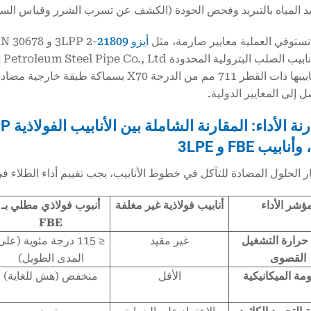
 المياه بالتبريد وفحص الجودة (الكشف عن تسرب الشرر وقياس السم
ستوفي العملية معايير صارمة، مثل
أيزو 21809
 إلى المعايير الدولية.
ار الحلول المضادة للتآكل في خطوط الأنابيب، يجب تقييم أداء الطل
ؤشر الأداء
أنابيب فولاذية غير مغلفة
أنبوب فولاذي مطلي بـ
FBE
حرارة التشغيل
غير مقيد
≤ 115 درجة مئوية (على
القصوى
المدى الطويل)
ومة الميكانيكية
الأقل
منخفض (هش للغاية)