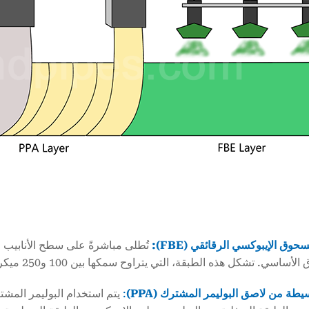
وق الإيبوكسي الرقائقي (FBE):
تُطلى مباشرةً على سطح الأنابيب ال
ي. تشكل هذه الطبقة، التي يتراوح سمكها بين 100 و250 ميكرون تقريباً، رابطة كيميائية قوية مع سطح الفولاذ.
طة من لاصق البوليمر المشترك (PPA)
:
يتم استخدام البوليمر المشت