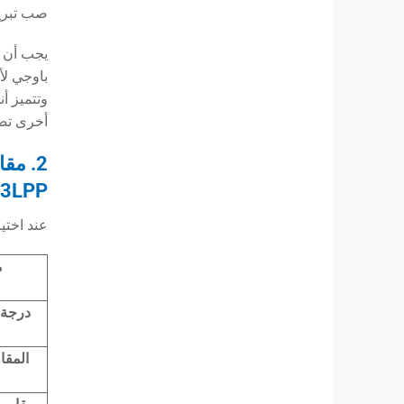
صب تبريد
يجب أن ت
أخرى تصل
3LPP، وأنابيب FBE و 3LPE
عند اختي
م
درجة 
المقا