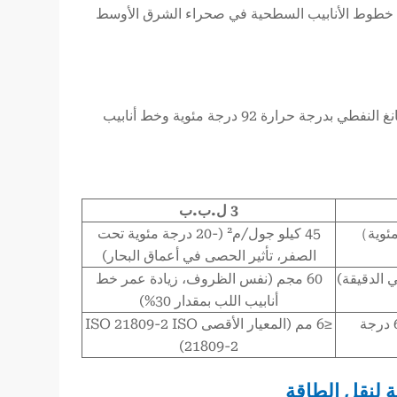
 درجة مئوية (على سبيل المثال، خطوط الأنابيب السطحية في صحراء الشرق الأوسط
يمكن أن يتحمل PP درجة حرارة 110 درجة مئوية (مناسبة لنفط خام حقل ونشانغ النفطي بدرجة حرارة 92 درجة مئوية وخط أنابيب
3 ل.ب.ب
45 كيلو جول/م² (-20 درجة مئوية تحت
الصفر، تأثير الحصى في أعماق البحار)
60 مجم (نفس الظروف، زيادة عمر خط
أنابيب اللب بمقدار 30%)
≤8 مم ≤8 مم （48 ساعة/65 درجة
≤6 مم (المعيار الأقصى ISO 21809-2 ISO
21809-2)