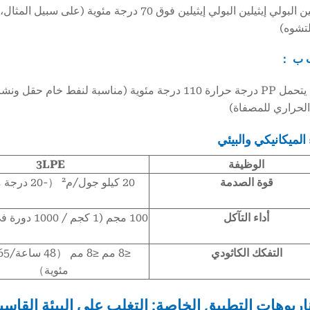
سوف يلين البولي إيثيلين البولي إيثيلين فوق 70
تشوه)
 الحراري للمصفاة)
الوظيفة
3LPE
قوة الصدمة
20 كيلو جول/م² （-20 درجة مئوية）
أداء التآكل
100 مجم (1 كجم / 1000 دورة في الدقيقة)
التفكك الكاثودي
مئوية）