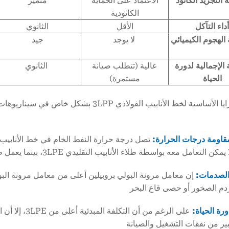
 التجريد الكاثود
الاعتماد على الحماية
متميز
الكاثودية
داء التآكل
الأقل
الثانوي
الهجوم الكيميائي
لا يوجد
جيد
 الإجمالية لدورة
عالية (تتطلب صيانة
الثانوي
الحياة
مستمرة)
تبرز المزايا الأساسية لخط الأنابيب الفولاذي
قاومة درجات الحرارة:
ن التعامل معه بواسطة طلاء الأنابيب التقليدي 3LPE، بينما يعمل طلاء 3LPP بثبات
الصدمات:
إن معامل مرونة البولي بروبيلين أعلى من معامل مرونة البو
م الصخور أو حصى قاع البحر
ورة الحياة:
ر من نفقات التشغيل والصيانة