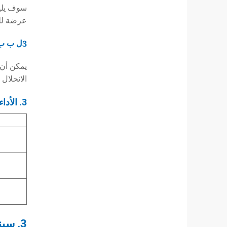
عرضة لل
3ل ب ب ب ：
الانحلال
3. الأداء الميكانيكي والبيئي
3. سيناريوهات التطبيق الخاصة: التغلب على البيئة القاسية لنقل الطاقة