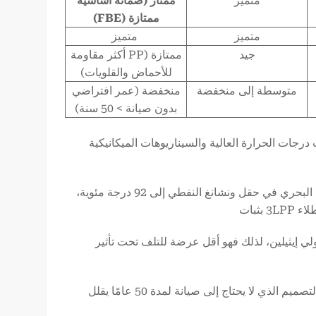
متميز
ممتاز (ضمانة أساسية
ممتازة (FBE)
متميز
متميز
جيد
ممتازة (PP أكثر مقاومة
للأحماض والقلويات)
متوسطة إلى منخفضة
منخفضة (عمر افتراضي
بدون صيانة > 50 سنة)
 3LPP بشكل خاص في سيناريوهات درجات الحرارة العالية والسيناريوهات الميكانيكية
تصل درجة حرارة النفط الخام في خط الأنابيب البحري في حقل ونشانغ النفطي إلى 92 درجة مئوية،
لي إيثيلين، لذلك فهو أقل عرضة للتلف تحت تأثير
على الرغم من أن التكلفة المبدئية أعلى من 3LPE، إلا أن التصميم الذي لا يحتاج إلى صيانة لمدة 50 عامًا يقلل