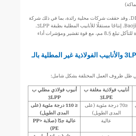
اكة)
-2 3LPP و DIN 30678. وقد حققت شركات محلية رائدة، بما في ذلك شركة
باوجي لأنابيب الصلب البترولية المحدودة Baoji Petroleum Steel Pipe Co., Ltd. إنتاجًا مستقلًا للأنابيب المطلية بطبقة 3LPP.
وتتميز أنابيبها ذات القطر 711 مم من الدرجة X70 بسماكة طبقة خارجية مضادة للتآكل تبلغ 8.5 مم، مع قوة تقشير ومؤشرات أداء
2. مقارنة الأداء: المقارنة الشاملة بين الأنابيب الفولاذية 3LPP والأنابيب الفولاذية غير المطلية بالـ
اء في ظل ظروف العمل المختلفة بشكل شامل:
أنابيب فولاذية مغلفة ب
أنبوب فولاذي مطلي ب
3LPP
3LPE
≤70 درجة مئوية (على
≤ 110 درجة مئوية (على
المدى الطويل)
المدى الطويل)
عالية
عالية جدًا (صلابة PP>
PE)