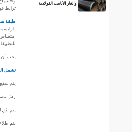
والاندما
والغاز الأنابيب الفولاذية
ترابط قو
المطلية بطبقة 3LPE؟
طبقة سطحي
للتطبيقات ال
يجب أن تكتمل عم
تشمل الخ
يتم سفع الأن
رش مسحوق FBE كهربائ
يتم بثق المادة اللاصقة
يتم طلاء