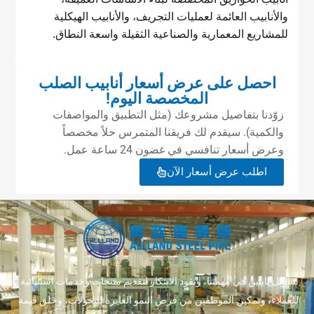
والأنابيب العائمة لعمليات التجريف، والأنابيب الهيكلية
للمشاريع المعمارية والصناعية الثقيلة واسعة النطاق.
احصل على عرض أسعار أنابيب الصلب
المخصصة اليوم!
زوّدنا بتفاصيل مشروعك (مثل التطبيق والمواصفات
والكمية). سيقدم لك فريقنا المتمرس حلاً مخصصاً
وعرض أسعار تنافسي في غضون 24 ساعة عمل.
اطلب عرض أسعار الآن
سنظل ثابتين في مهمتنا، ونقود الابتكار لتقديم منتجات وخدمات استثنائية
للعملاء، وتمكين الموظفين من فرص النمو العابرة للتحولات، وخلق قيمة