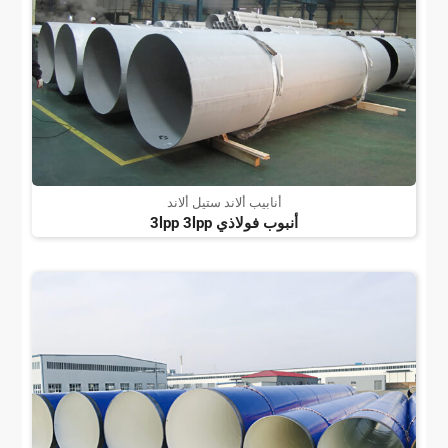
أنابيب ألاند ستيل ألاند
أنبوب فولاذي 3lpp 3lpp