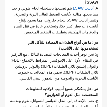
SSAW؟
A:
أنابيب LSAW
يتم تصنيعها باستخدام لحام طولي واحد،
مما يجعلها مثالية لأنابيب الضغط العالي البرية والبحرية.
وتتميز أنابيب SSAW بلحام حلزوني، مما يسمح بإنتاج
أنابيب ذات قطر كبير جدًا، وتستخدم عادةً في نقل المياه،
والدعامات الهيكلية، وتطبيقات الضغط المنخفض.
س: ما هي أنواع الطلاءات المضادة للتآكل التي
تستخدمونها على الأنابيب؟
ج: نحن نوفر أحدث المعالجات المضادة للتآكل، مع التركيز
في المقام الأول على الإيبوكسي المترابط بالاندماج (FBE)
والبولي إيثيلين ثلاثي الطبقات (3LPE) والبولي بروبيلين
ثلاثي الطبقات (3LPP). تحمي هذه المعالجات خطوط
الأنابيب البحرية والجوفية من التدهور البيئي القاسي.
س: هل يمكنكم تصنيع أنابيب فولاذية للتطبيقات
المتخصصة مثل العوم أو الخوازيق؟
ج: نعم. بالإضافة إلى النقل القياسي للسوائل، نقوم بهندسة
أنابيب الخوازيق المخصصة لبناء الأساسات العميقة،