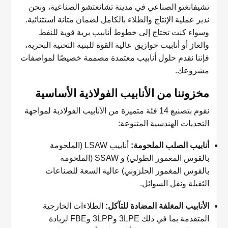
تشيفانغتو الصناعي في مدينة تشانغتشو الصناعية، ونحن
ندير عملية الإنتاج والطلاء بالكامل لضمان متانة استثنائية.
وسواء كنت تحتاج إلى خطوط أنابيب برية قوية للنفط
والغاز أو أنابيب خوازيق عالية القوة للبنية التحتية البحرية،
فإننا نقدم حلول أنابيب معتمدة مصممة خصيصًا لمواصفات
مشروعك.
مخزوننا من الأنابيب الفولاذية الأساسية
نقوم بتصنيع 14 فئة متميزة من الأنابيب الفولاذية لمواجهة
التحديات الهندسية المتنوعة:
أنابيب الصلب الملحومة:
أنابيب LSAW (الملحومة
بالقوس المغمور الطولي) و SSAW (الملحومة
بالقوس المغمور الحلزوني) عالية السعة للصناعات
الثقيلة ونقل السوائل.
الأنابيب المغلفة المضادة للتآكل:
الطلاءات الخارجية
المتقدمة بما في ذلك 3LPE و3LPP وFBE لزيادة