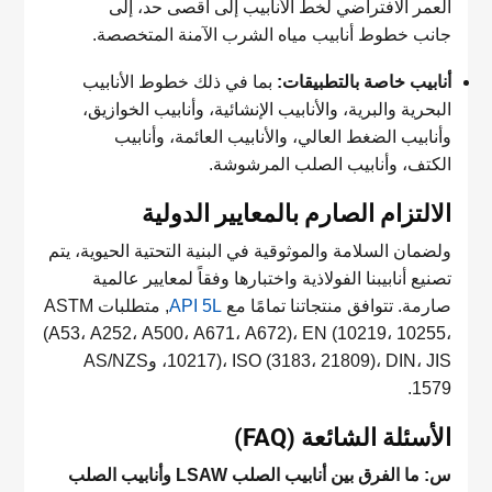
العمر الافتراضي لخط الأنابيب إلى أقصى حد، إلى
جانب خطوط أنابيب مياه الشرب الآمنة المتخصصة.
أنابيب خاصة بالتطبيقات:
بما في ذلك خطوط الأنابيب
البحرية والبرية، والأنابيب الإنشائية، وأنابيب الخوازيق،
وأنابيب الضغط العالي، والأنابيب العائمة، وأنابيب
الكتف، وأنابيب الصلب المرشوشة.
الالتزام الصارم بالمعايير الدولية
ولضمان السلامة والموثوقية في البنية التحتية الحيوية، يتم
تصنيع أنابيبنا الفولاذية واختبارها وفقاً لمعايير عالمية
صارمة. تتوافق منتجاتنا تمامًا مع
API 5L
, متطلبات ASTM
(A53، A252، A500، A671، A672)، EN (10219، 10255،
10217)، ISO (3183، 21809)، DIN، JIS، وAS/NZS
1579.
الأسئلة الشائعة (FAQ)
س: ما الفرق بين أنابيب الصلب LSAW وأنابيب الصلب