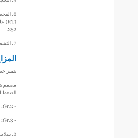
5. التحجيم والتقويم: تخضع الأنابيب الملحومة لإجراءات التحجيم (ضمان دقة القطر) والتقويم.
252.
7. التشطيب النهائي: عادة ما تكون نهايات الأنابيب مشطوفة لتسهيل اللحام الميداني إذا كان الربط ضرورياً.
المزاي
يتميز خط أنابيب ASTM A252 بمزايا فريدة من نوعه
مصمم هند
الضغط ال
- Gr.2: الحد الأدنى لقوة الخضوع ≥ 207 ميجا باسكال (30 كسي)؛ الحد الأدنى لقوة الشد ≥ 310 ميجا باسكال (45 كسي)
- Gr.3: الحد الأدنى لقوة الخضوع ≥ 310 ميجا باسكال (45 كسي)؛ الحد الأدنى لقوة الشد ≥ 455 ميجا باسكال (66 كسي)