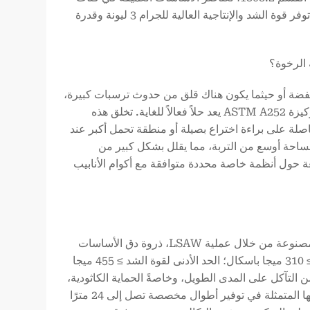
التصميم الزلزالي (SDCs) حتى المناطق المقابلة للمنطقة 4 (الزلازل العالية). توفر قوة الشد والإنتاجية العالية للجرام 3 ليونة وقدرة
 منخفضة أو حيثما يكون هناك قلق من حدوث ترسبات كبيرة،
فإن إضافة قاعدة موسعة (“حذاء الركيزة” أو “الطرف الموسع”) إلى أسفل الركيزة ASTM A252 يعد حلاً فعالاً للغاية. تخلق هذه
اصلة على براءة اختراع بصيلة أو منطقة تحمل أكبر عند
مساحة أوسع من التربة، مما يقلل بشكل كبير من
ة حول أنظمة خاصة محددة متوافقة مع أكوام الأنابيب
- تمثّل أنابيب ASTM A252، وخاصةً أنبوب ASTM A252، وخاصةً الدرجة 3 المصنوعة من خلال عملية LSAW، ذروة دق الأساسات
الهندسية. تضمن معاييرها الصارمة قوة عالية (Gr.3: الحد الأدنى لقوة الخضوع ≥ 310 ميجا باسكال؛ الحد الأدنى لقوة الشد ≥ 455 ميجا
 التآكل على المدى الطويل، وخاصةً الحماية الكاثودية،
المتانة في أقسى البيئات مثل مزارع الرياح البحرية. وتوفر الميزة التي لا مثيل لها المتمثلة في توفير أطوال مخصصة تصل إلى 24 مترًا