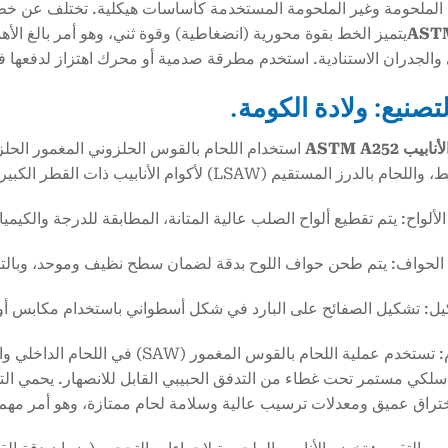
ة الملحومة وغير الملحومة المستخدمة كأساسات هيكلية. تختلف عن خط 
AST
يتميز الخط بقوة محورية (انضغاطية) وقوة ثني، وهو أمر بالغ الأهم
 والجدران الاستنادية. استخدم مطرقة صدمية أو محرك اهتزاز لدفعها
تصنيع: ولادة الكومة.
ب ASTM A252
المستقيم (LSAW) لأكوام الأنابيب ذات القطر الكبير (1.5 متر). وهي تعمل على النحو التالي:
4. اللحام: تستخدم عملية اللحام بالق
سلكي مستمر تحت غطاء من التدفق الحبيبي القابل للانصهار. يحمي التد
تراق عميق ومعدلات ترسيب عالية وسلامة لحام ممتازة، وهو أمر مهم جدً