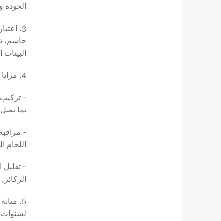
الجودة و
3. اعتب
البيئات ا
4. مزايا كبيرة في التسليم والتركيب:
- تركيب 
بما يصل إلى 35% عند مقارنتها بالطرق التي تتطلب الر
- مراقبة
اللحام ا
- تقليل 
الركائز.
لسنوات عديدة. وغال