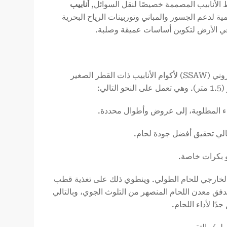
الأنابيب المصممة خصيصًا لنقل السوائل,
أنابيب
ية لدعم الجسور والمباني وتوربينات الرياح البحرية
 في الأرض لتكوين أساسات عميقة وصلبة.
استخدام اللحام بالقوس الحلزوني المغمور الحلزوني (SSAW) لأكوام الأنابيب ذات القطر الصغير
وس المغمور (SAW) في اللحام الداخلي والخارجي للحام الطولي. وينطوي ذلك على تغذية قطب
فق معدن اللحام المنصهر من التلوث الجوي، وبالتالي
ا لأداء اللحام.