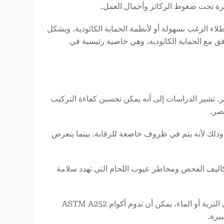
كيزة تحت ضغوط الركائز وأحمال العمل.
 طلاء الزغب بسهولة أو لأنظمة الحماية الكاثودية. وبشكل
حةً متطلبات لضمان التوافق مع الحماية الكاثودية، وهي خاصية رئيسية في
ر. تشير الدراسات إلى أنه يمكن تحسين كفاءة التركيب
. وذلك لأنه يتم في ظروف خاضعة للرقابة. بينما يتعرض
وتكاليف الفحص ومخاطر عيوب اللحام التي تهدد سلامة
5. متانة مثبتة وعمر خدمة طويل: عند استخدامها مع الحماية المناسبة للصدأ في التربة أو الماء، يمكن أن تدوم أكوام ASTM A252