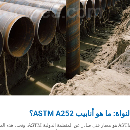
نواة: ما هو
أنابيب ASTM A252؟
ASTM A 252 هو معيار فني صاد