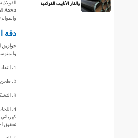
الفولاذي
والغاز الأنابيب الفولاذية
M A252
المطلية بطبقة 3LPE؟
والموانئ
دقة ال
خوازيق الأنابي
والمتوسط، واللحام بالدرز 
1. إعداد الألواح: يتم تقطيع ألواح الصلب عالية المتانة، المطابقة للدرجة والكيمياء المطلوبة، إلى عروض وأطوال محددة.
2. طحن الحواف: يتم طحن حواف اللوح بدقة لضمان سطح نظيف وموحد، وبالتالي تحقيق أفضل جودة لحام.
3. التشكيل: تشكيل الصفائح على البارد في شكل أسطواني باستخدام مكابس أو بكرات خاصة.
كهربائي 
تحقيق اخ