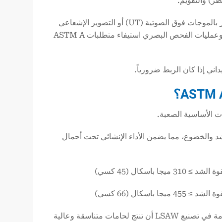
6. الفحص والاختبار: يتم إجراء اختبارات صارمة غير مدمرة (NDT) مثل الاختبار بالموجات فوق الصوتية (UT) أو التصوير الإشعاعي
(RT) على خط اللحام. تضمن الاختبارات الميكانيكية (قوة الشد وقوة الخضوع) وعمليات الفحص البصري استيفاء متطلبات ASTM A
شد والخضوع، مما يضمن الأداء الإنشائي تحت أحمال
2. سلامة لحام ممتازة (LSAW): يمكن لتقنية اللحام بالقوس المغمور المستخدمة في تصنيع LSAW أن تنتج لحامات متناسقة وعالية