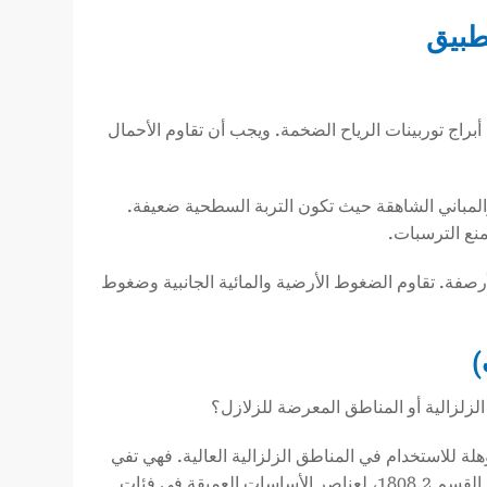
طبيق
أبراج توربينات الرياح الضخمة. ويجب أن تقاوم الأحمال
لمباني الشاهقة حيث تكون التربة السطحية ضعيفة.
منع الترسبات.
أرصفة. تقاوم الضغوط الأرضية والمائية الجانبية وضغوط
)
زلزالية أو المناطق المعرضة للزلازل؟
 أكوام الأنابيب ASTM A252 من الدرجة 3 خصيصًا ومؤهلة للاستخدام في المناطق الزلزالية العالية. فهي تفي
بالمتطلبات الصارمة الموضحة في قوانين البناء مثل قانون البناء الدولي (IBC)، القسم 1808.2، لعناصر الأساسات العميقة في فئات