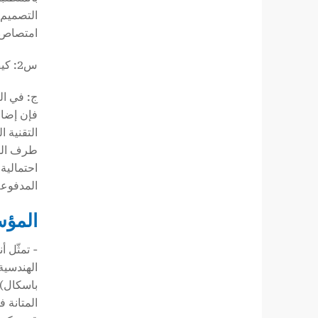
امتصاص ا
س2: كيف يمكن تقليل الترسبات عند استخدام خوازيق A252 في ظروف التربة الرخوة؟
ج: في ال
التقنية 
طرف الوب
احتمالية
المدفوعة
المؤس
باسكال) 