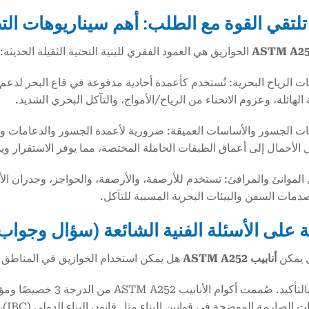
لتقي القوة مع الطلب: أهم سيناريوهات الت
الخوازيق هي العمود الفقري للبنية التحتية الثقيلة الحديثة:
ات الرياح البحرية: تُستخدم كأعمدة أحادية مدفوعة في قاع البحر لدعم 
الهائلة، وعزوم الانحناء من الرياح/الأمواج، والتآكل البحري الشديد.
ات الجسور والأساسات العميقة: ضرورية لأعمدة الجسور والدعامات وا
 الأحمال إلى أعماق الطبقات الحاملة المختصة، مما يوفر الاستقرار وي
ل الموانئ والمرافئ: تستخدم للأرصفة، والأرصفة، والحواجز، وجدران ال
صدمات السفن والبيئات البحرية المسببة للتآكل.
بة على الأسئلة الفنية الشائعة (سؤال وجواب
أنابيب ASTM A252
هل يمكن استخدام الخوازيق في المناطق ال
ج: نعم، بالتأكيد. صُممت