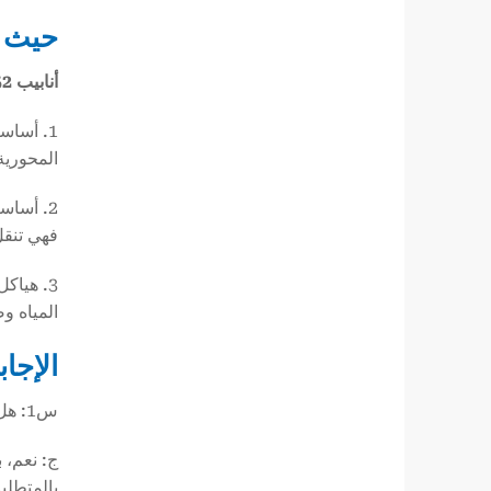
حيث ت
أنابيب ASTM A252
1. أساس
المحورية 
2. أساس
فهي تنقل
3. هياك
المياه و
الإجا
س1: هل يمكن