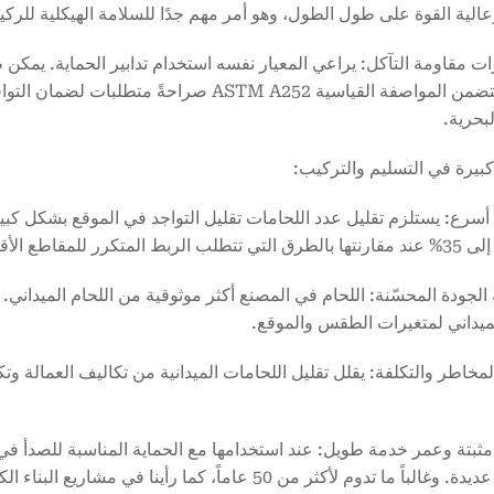
عالية القوة على طول الطول، وهو أمر مهم جدًا للسلامة الهيكلية للر
ارات مقاومة التآكل: يراعي المعيار نفسه استخدام تدابير الحماية. يمكن
حاسم، تتضمن المواصفة القياسية ASTM A252 صرا
لبحرية.
أسرع: يستلزم تقليل عدد اللحامات تقليل التواجد في الموقع بشكل كبي
بط المتكرر للمقاطع الأقصر.
 الجودة المحسّنة: اللحام في المصنع أكثر موثوقية من اللحام الميداني
لميداني لمتغيرات الطقس والموقع.
المخاطر والتكلفة: يقلل تقليل اللحامات الميدانية من تكاليف العمالة 
باً ما تدوم لأكثر من 50 عاماً، كما رأينا في مشاريع البناء الكبيرة.