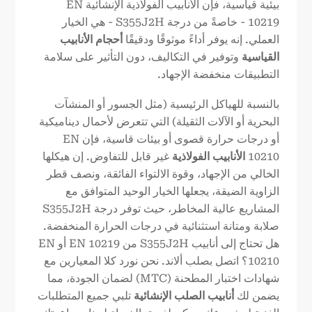
بيئية قياسية، فإن الأنابيب الفولاذية الإنشائية EN
10219 - خاصةً من درجة S355J2H - هي الخيار
العملي. إنه يوفر أداءً موثوقًا ودقيقًا
أحجام الأنابيب
القياسية
وتوفير في التكاليف، دون التأثير على سلامة
التطبيقات منخفضة الإجهاد.
بالنسبة للهياكل الرئيسية (مثل الجسور أو المنشآت
البحرية أو الآلات الثقيلة) التي تتعرض لأحمال ديناميكية
أو درجات حرارة قصوى أو بيئات قاسية، فإن EN
10210
الأنابيب الفولاذية
غير قابل للتفاوض. إن هيكلها
الخالي من الإجهاد، وقوة الالتواء الفائقة، ونصف قطر
الزاوية الضيقة، يجعلها الخيار الوحيد المتوافق مع
المشاريع عالية المخاطر، حيث توفر درجة S355J2H
صلابة ومتانة استثنائية في درجات الحرارة المنخفضة.
هل تحتاج إلى أنابيب S355J2H من EN 10219 أو EN
10210؟ اتصل بصلب ألاند. نحن نورد كلا المعيارين مع
شهادات اختبار المطحنة (MTC) لضمان الجودة، مما
يضمن لك
أنابيب الصلب الإنشائية
تلبي جميع المتطلبات