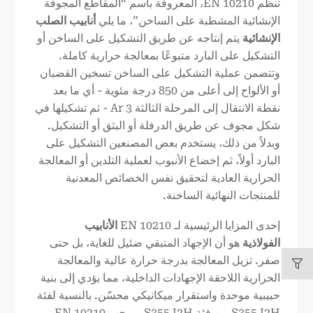
تنظم EN 10210، المعروفة باسم “المقاطع المجوفة
الإنشائية المشطبة على الساخن”، ما يلي
أنابيب الصلب
الإنشائية
يتم إنتاجه عن طريق التشكيل على الساخن أو
التشكيل على البارد متبوعًا بمعالجة حرارية كاملة.
وتتضمن عملية التشكيل على الساخن تسخين القضبان
أو الألواح إلى أعلى من 850 درجة مئوية - أي ما بعد
نقطة الانتقال إلى المرحلة الثالثة Ar 3 - ثم تشكيلها في
شكل مجوف عن طريق الدرفلة أو البثق أو التشكيل.
وبدلاً من ذلك، يستخدم بعض المصنعين التشكيل على
البارد أولاً، ثم إخضاع الأنبوب لعملية التلدين أو المعالجة
الحرارية العادية لتحقيق نفس الخصائص المعدنية
للمنتجات النهائية الساخنة.
إحدى المزايا الرئيسية لـ EN 10210
الأنابيب
الفولاذية
هو أن الإجهاد المتبقي ضئيل للغاية، بل حتى
صفر. تزيل المعالجة بدرجة حرارة عالية والمعالجة
الحرارية اللاحقة الإجهادات الداخلية، مما يؤدي إلى بنية
حبيبية موحدة واستقرار ميكانيكي محسّن. بالنسبة لفئة
S355J2H من فئة S355J2H بموجب EN 10210،