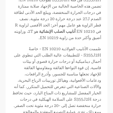
تضمن هذه الخاصية الخالية من الإجهاد صلابة ممتازة
في درجات الحرارة المنخفضة، ويبلغ الحد الأدنى لطاقة
الصدم 27J عند درجة حرارة 20 درجة مئوية. نصف
قطر الزاوية هو عامل مهم آخر: الحد الأقصى لزاوية R
في EN 10210
أنابيب الصلب الإنشائية
هو 2T، وزاويته
أضيق وأكثر حدة من زاوية EN 10219.
صُممت الأنابيب الفولاذية EN 10210 - خاصةً
S355J2H - للتطبيقات عالية الطلب التي تنطوي على
أحمال ديناميكية أو درجات حرارة قصوى أو بيئات
قاسية. إن قوة التواءها الفائقة ومقاومتها الفائقة
للإجهاد تجعلها مناسبة للجسور، وأذرع الرافعات،
ودعامات الأفعوانية، وهياكل توربينات الرياح البحرية،
والآلات الصناعية التي تتعرض للتحميل المتكرر. كما أنه
الخيار المفضل للمشاريع ذات المناخ البارد، حيث تحافظ
درجة S355J2H على السلامة الهيكلية في درجات
حرارة منخفضة تصل إلى -20 درجة مئوية تحت الصفر.
ومع ذلك، تؤدي عملية التصنيع المعقدة والمعالجة