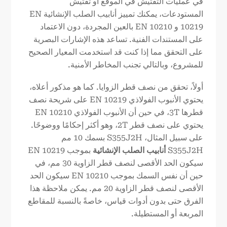
في عمليات التفتيش في الموقع أو تفتيش
المستودعات، يمكنك تمييز أنابيب الصلب الإنشائية EN
10219 و EN 10210 بالعين المجردة، دون الاعتماد
على المستندات الفنية. تساعد هذه الإشارات البصرية
على التحقق مما إذا كنت قد استخدمت المعيار الصحيح
للمشروع، وبالتالي تجنب المخاطر الأمنية.
أولاً، تحقق من نصف قطر الزوايا. كما هو مذكور أعلاه،
يحتوي الأنبوب الفولاذي EN 10219 على شريحة نصف
قطرها 3T، في حين أن الأنبوب الفولاذي EN 10210
يحتوي على نصف قطر 2T، وهو أكثر إحكامًا ووضوحًا.
على سبيل المثال، S355J2H بسمك 10 مم
S355J2H
أنابيب الصلب الإنشائية
بموجب EN 10219
سيكون الحد الأقصى لنصف قطر الزاوية 30 مم، في
حين أن نفس السمك بموجب EN 10210 سيكون الحد
الأقصى لنصف قطر الزاوية 20 مم. يمكن ملاحظة هذا
الفرق حتى بدون أدوات قياس، خاصةً بالنسبة للمقاطع
المربعة أو المستطيلة.