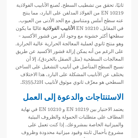
ثانيًا، تحقق من تشطيب السطح. تُصنع الأنابيب الفولاذية
EN 10219 من الفولاذ المدلفن على البارد، مما ينتج
عنه سطح أملس ومتناسق مع الحد الأدنى من العيوب.
في المقابل، EN 10210
الأنابيب الفولاذية
غالبًا ما يكون
سطحها أكثر خشونة مع وجود آثار من قشور الأكسيد -
وهو منتج ثانوي لعملية المعالجة الحرارية عالية الحرارة.
على الرغم من أنه يمكن إزالة قشور الأكسيد عن طريق
المعالجات السطحية (مثل الصقل بالخردق)، إلا أن
نسيج السطح المتأصل في أنابيب التشغيل على الساخن
يختلف عن الأنابيب المشكلة على البارد. هذا الاختلاف
السطحي هو معرِّف ثانوي موثوق لأنابيب S355J2H.
الاستنتاجات والدعوة إلى العمل
يعتمد الاختيار بين EN 10219 و EN 10210 في نهاية
المطاف على متطلبات الحمولة والظروف البيئية
والميزانية الخاصة بمشروعك. إذا كنت تعمل على
مشروع بأحمال ثابتة وقيود ميزانية محدودة وظروف