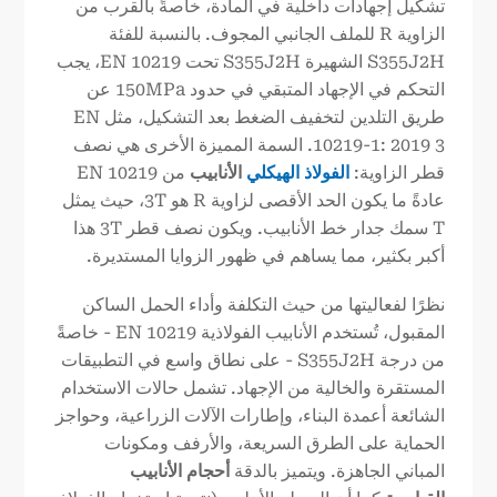
تشكيل إجهادات داخلية في المادة، خاصةً بالقرب من
الزاوية R للملف الجانبي المجوف. بالنسبة للفئة
S355J2H الشهيرة S355J2H تحت EN 10219، يجب
التحكم في الإجهاد المتبقي في حدود 150MPa عن
طريق التلدين لتخفيف الضغط بعد التشكيل، مثل EN
10219-1: 2019 3. السمة المميزة الأخرى هي نصف
قطر الزاوية:
الفولاذ الهيكلي
الأنابيب
من EN 10219
عادةً ما يكون الحد الأقصى لزاوية R هو 3T، حيث يمثل
T سمك جدار خط الأنابيب. ويكون نصف قطر 3T هذا
أكبر بكثير، مما يساهم في ظهور الزوايا المستديرة.
نظرًا لفعاليتها من حيث التكلفة وأداء الحمل الساكن
المقبول، تُستخدم الأنابيب الفولاذية EN 10219 - خاصةً
من درجة S355J2H - على نطاق واسع في التطبيقات
المستقرة والخالية من الإجهاد. تشمل حالات الاستخدام
الشائعة أعمدة البناء، وإطارات الآلات الزراعية، وحواجز
الحماية على الطرق السريعة، والأرفف ومكونات
المباني الجاهزة. ويتميز بالدقة
أحجام الأنابيب