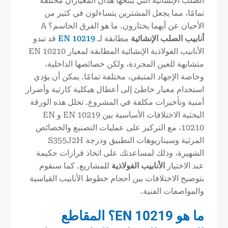
الصلب الإنشائية التي ينتجها هذان المعياران مختلفة
تمامًا، مما يجعل المشترين يتساءلون في كثير من
الأحيان عن أيهما يختارون. ما هو الفرق الحاسم؟ A
أنابيب الصلب الإنشائية
مطابقة لـ
EN 10219
قد تبدو
الأنابيب الفولاذية الإنشائية المطابقة لمعيار EN 10210
متشابهة للعين المجردة، ولكن خصائصها الداخلية،
وخاصة الإجهاد المتبقي، مختلفة تمامًا. يمكن أن يؤدي
استخدام معيار خاطئ إلى أعطال هيكلية كارثية وأضرار
أمنية وتأخيرات مكلفة في المشروع. تحلل هذه الورقة
البحثية الاختلافات الأساسية بين EN 10219 و EN
10210، مع التركيز على عمليات التصنيع والخصائص
المرئية وسيناريوهات التطبيق ودرجة S355J2H
الشهيرة، وذلك لمساعدتك على اتخاذ قرارات حكيمة
عند الاختيار
الأنابيب الفولاذية
للمشاريع. كما سنقوم
بتوضيح الاختلافات بين أحجام خطوط الأنابيب القياسية
والمواصفات الفنية.
ما هو EN 10219؟ المقاطع