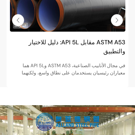
المدونات
ASTM A53 مقابل API 5L: دليل للاختيار
م
والتطبيق
ا
في مجال الأنابيب الصناعية، ASTM A53 وAPI 5L هما
ف
معياران رئيسيان يستخدمان على نطاق واسع، ولكنهما
م
مختلفان تمامًا في الوضعيات. ASTM...
ا