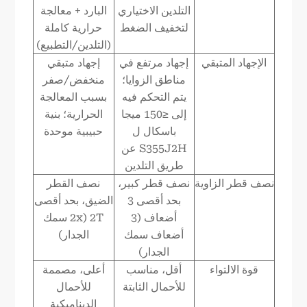
التلدين الاختياري
البارد + معالجة
لتخفيف الضغط
حرارية كاملة
(التلدين/التطبيع)
الإجهاد المتبقي
إجهاد مرتفع في
إجهاد متبقي
مناطق الزوايا؛
منخفض/صفر
يتم التحكم فيه
بسبب المعالجة
إلى ≤150 ميجا
الحرارية؛ بنية
باسكال ل
حبيبية موحدة
S355J2H عن
طريق التلدين
نصف قطر الزاوية
نصف قطر كبير،
نصف القطر
بحد أقصى 3
الضيق، بحد أقصى
أضعاف (3
2T (2x سمك
أضعاف سمك
الجدار)
الجدار)
قوة الالتواء
أقل، مناسب
أعلى، مصممة
للأحمال الثابتة
للأحمال
الديناميكية