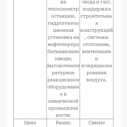
на
(вода и газ),
теплоэлектр
поддержка
останции,
строительны
гидрогениза
х
ционная
конструкций
установка на
, системы
нефтеперера
отопления,
батывающем
вентиляции
заводе,
и
высокотемпе
кондициони
ратурное
рования
реакционное
воздуха.
оборудовани
е в
химической
промышлен
ности.
Цена
Выше;
Самые