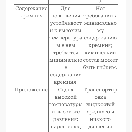
а.
Содержание
Для
Нет
кремния
повышения
требований к
устойчивост
минимально
и к высоким
му
температура
содержанию
м в нем
кремния;
требуется
химический
минимально
состав может
е
быть гибким.
содержание
кремния.
Приложение
Сцена
Транспортир
высокой
овка
температуры
жидкостей
и высокого
среднего и
давления:
низкого
паропровод
давления