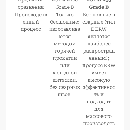
сравнения
Grade B
Grade B
Производств
Только
Бесшовные и
енный
бесшовные;
сварные (тип
процесс
изготавлива
E ERW
ются
является
методом
наиболее
горячей
распростран
прокатки
енным);
или
процесс ERW
холодной
имеет
вытяжки,
высокую
без сварных
эффективнос
швов.
ть и
подходит
для
массового
производств