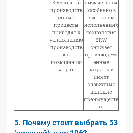
Бесшовные
низкие цены
производств
(особенно в
енные
сварочном
процессы
исполнении);
приводят к
технология
усложнению
ERW
производств
снижает
а и
производств
повышению
енные
затрат.
затраты и
имеет
очевидные
ценовые
преимуществ
а.
5. Почему стоит выбрать 53
(сварной), а не 106?