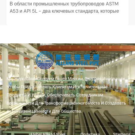
В области промышленных трубопроводов ASTM
A53 и API 5L - два ключевых стандарта, которые
широко используются, но занимают совершенно
разные позиции. ASTM...
Мы Неуклонно Следуем Своей Миссии, Внедряя Инновации,
Чтобы Предоставлять Клиентам Исключительные
Продукты И Услуги, Обеспечивать Сотрудникам
Возможности Для Трансформационного Роста И Создавать
Устойчивые Ценности Для Общества.
Hebei Allland Steel
Политика
Sitemaps