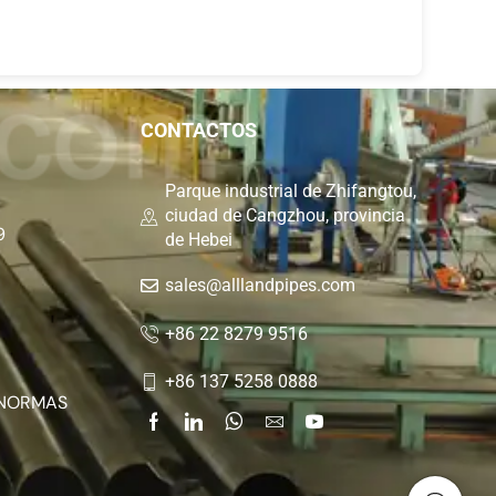
CONTACTOS
Parque industrial de Zhifangtou,
ciudad de Cangzhou, provincia
9
de Hebei
sales@alllandpipes.com
+86 22 8279 9516
+86 137 5258 0888
 NORMAS