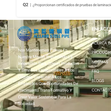
Q2：
¿Proporcionan certificados de pruebas de laminac
ENLACES
ACERCA D
Nos Mantenemos Firmes En
PRODUCT
Nuestra Misión, Impulsando La
NORMAS
Innovación Para Ofrecer Productos
Y Servicios Excepcionales A Los
FAQ
Clientes, Capacitar A Los
BLOGS
Empleados Con Oportunidades De
CONTACT
Crecimiento Trans-Formativo Y
Crear Valor Sostenible Para La
Sociedad.