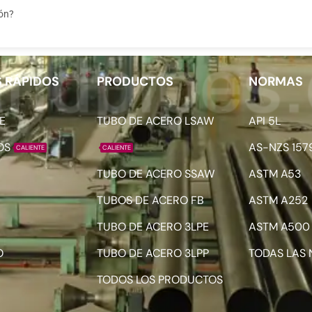
ión?
 RÁPIDOS
PRODUCTOS
NORMAS
E
TUBO DE ACERO LSAW
API 5L
OS
AS-NZS 157
CALIENTE
CALIENTE
TUBO DE ACERO SSAW
ASTM A53
TUBOS DE ACERO FB
ASTM A252
TUBO DE ACERO 3LPE
ASTM A500
O
TUBO DE ACERO 3LPP
TODAS LAS
TODOS LOS PRODUCTOS