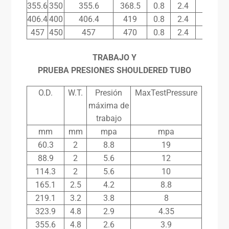
355.6
350
355.6
368.5
0.8
2.4
24
406.4
400
406.4
419
0.8
2.4
25.5
457
450
457
470
0.8
2.4
25.5
TRABAJO Y
PRUEBA
PRESIONES
SHOULDERED
TUBO
O.D.
W.T.
Presión
MaxTestPressure
máxima de
trabajo
mm
mm
mpa
mpa
60.3
2
8.8
19
88.9
2
5.6
12
114.3
2
5.6
10
165.1
2.5
4.2
8.8
219.1
3.2
3.8
8
323.9
4.8
2.9
4.35
355.6
4.8
2.6
3.9