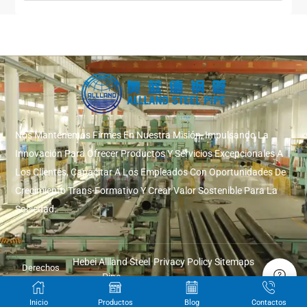
Nos Mantenemos Firmes En Nuestra Misión, Impulsando La
Innovación Para Ofrecer Productos Y Servicios Excepcionales A
Los Clientes, Capacitar A Los Empleados Con Oportunidades De
Crecimiento Trans-Formativo Y Crear Valor Sostenible Para La
Sociedad.
Hebei Allland Steel
Privacy Policy
Sitemaps
Derechos
Pipe
de autor ©
Manufacturing Co.
2026
Inicio
Productos
Blog
Contactos