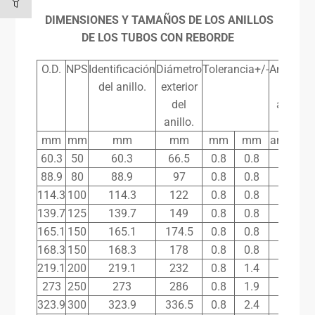
DIMENSIONES Y TAMAÑOS DE LOS ANILLOS
DE LOS TUBOS CON REBORDE
O.D.
NPS
Identificación
Diámetro
Tolerancia+/-
Anchura
del anillo.
exterior
del
del
anillo
anillo.
mm
mm
mm
mm
mm
mm
anchura
60.3
50
60.3
66.5
0.8
0.8
16
88.9
80
88.9
97
0.8
0.8
16
114.3
100
114.3
122
0.8
0.8
17.5
139.7
125
139.7
149
0.8
0.8
17.5
165.1
150
165.1
174.5
0.8
0.8
17.5
168.3
150
168.3
178
0.8
0.8
17.5
219.1
200
219.1
232
0.8
1.4
20.5
273
250
273
286
0.8
1.9
20.5
323.9
300
323.9
336.5
0.8
2.4
20.5