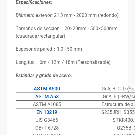
Especificaciones
:
Diámetro exterior:
21,3 mm - 2000 mm (redondo)
Tamaños de sección：20×20mm - 500×500mm
(cuadrada/rectangular)
Espesor de pared：1,0 - 50 mm
Longitud：6m / 12m / 18m (Personalizable)
Estándar
y grado de acero:
ASTM A500
Gr.A, B, C, D (S
ASTM A53
Gr.A, B (ERW/s
ASTM A1085
Estructura de al
EN 10219
S235JRH, S355
JIS G3466
STKR400,
GB/T 6728
Q235B, 