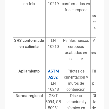
en frío
10219
conformados en
utiliza
frío europeos
aplicac
arquitect
estructur
toda la U
Reino 
SHS conformado
EN
Perfiles huecos
Aplicaci
en caliente
10210
europeos
may
acabados en
resistencia
caliente
mej
soldabi
Apilamiento
ASTM
Pilotes de
Pilotes hi
A252
,
cimentación y
micropil
EN
muros de
pilotes s
10248
contención
Norma regional
GB/T
Diseño
Obligator
3094, GB
estructural y
la const
50981
sísmico en
de estruc