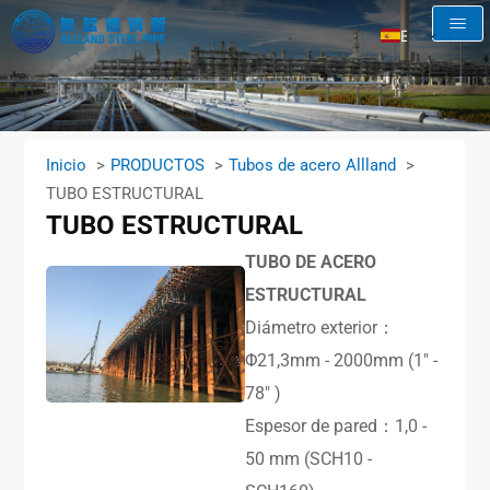
ES
EN
AR
RU
Inicio
PRODUCTOS
Tubos de acero Allland
FR
TUBO ESTRUCTURAL
TUBO ESTRUCTURAL
TUBO DE ACERO
ESTRUCTURAL
Diámetro exterior：
Φ21,3mm - 2000mm (1″ -
78″ )
Espesor de pared：1,0 -
50 mm (SCH10 -