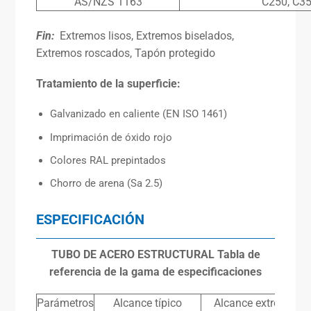
AS/NZS 1163
C250, C35
Fin:
Extremos lisos, Extremos biselados,
Extremos roscados, Tapón protegido
Tratamiento de la superficie:
Galvanizado en caliente (EN ISO 1461)
Imprimación de óxido rojo
Colores RAL prepintados
Chorro de arena (Sa 2.5)
ESPECIFICACIÓN
TUBO DE ACERO ESTRUCTURAL
Tabla de
referencia de la gama de especificaciones
Parámetros
Alcance típico
Alcance extremo