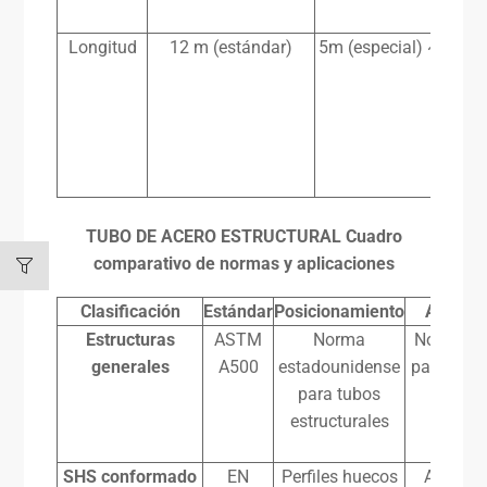
Longitud
12 m (estándar)
5m (especial) ~ 18m
TUBO DE ACERO ESTRUCTURAL
Cuadro
comparativo de normas y aplicaciones
Clasificación
Estándar
Posicionamiento
Aplicab
Estructuras
ASTM
Norma
Norma pr
generales
A500
estadounidense
para arm
para tubos
cerch
estructurales
soport
edific
SHS conformado
EN
Perfiles huecos
Amplia