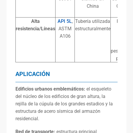
China
China, 
sísmi
Alta
API 5L
,
Tubería utilizada
Plataf
resistencia/Líneas
ASTM
estructuralmente
marin
A106
estruc
industr
pesadas, 
para tu
APLICACIÓN
Edificios urbanos emblemáticos:
el esqueleto
del núcleo de los edificios de gran altura, la
rejilla de la cúpula de los grandes estadios y la
estructura de acero sísmica del armazón
residencial.
Red de transporte:
estructura principal