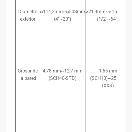
Diámetro
⌀114,3mm~⌀508mm
⌀21,3mm~⌀1626mm
exterior
(4″~20″)
(1/2″~64″)
Grosor de
4,78 mm~12,7 mm
1,65 mm
la pared
(SCH40-STD)
(SCH10)~25 mm
(XXS)