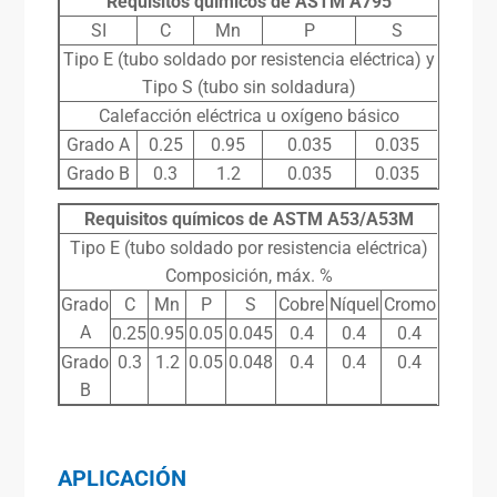
Requisitos químicos de ASTM A795
SI
C
Mn
P
S
Tipo E (tubo soldado por resistencia eléctrica) y
Tipo S (tubo sin soldadura)
Calefacción eléctrica u oxígeno básico
Grado A
0.25
0.95
0.035
0.035
Grado B
0.3
1.2
0.035
0.035
Requisitos químicos de ASTM A53/A53M
Tipo E (tubo soldado por resistencia eléctrica)
Composición, máx. %
Grado
C
Mn
P
S
Cobre
Níquel
Cromo
A
0.25
0.95
0.05
0.045
0.4
0.4
0.4
Grado
0.3
1.2
0.05
0.048
0.4
0.4
0.4
B
APLICACIÓN