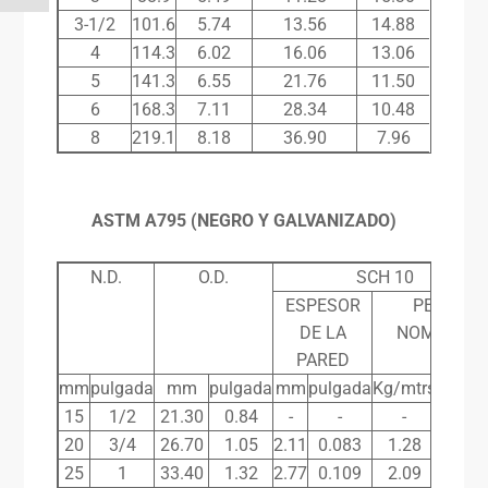
3-1/2
101.6
5.74
13.56
14.88
4
114.3
6.02
16.06
13.06
5
141.3
6.55
21.76
11.50
6
168.3
7.11
28.34
10.48
8
219.1
8.18
36.90
7.96
ASTM A795 (NEGRO Y GALVANIZADO)
N.D.
O.D.
SCH 10
ESPESOR
PESO
DE LA
NOMINAL
PARED
mm
pulgada
mm
pulgada
mm
pulgada
Kg/mtrs
Lbs/pi
15
1/2
21.30
0.84
-
-
-
-
20
3/4
26.70
1.05
2.11
0.083
1.28
0.96
25
1
33.40
1.32
2.77
0.109
2.09
1.41