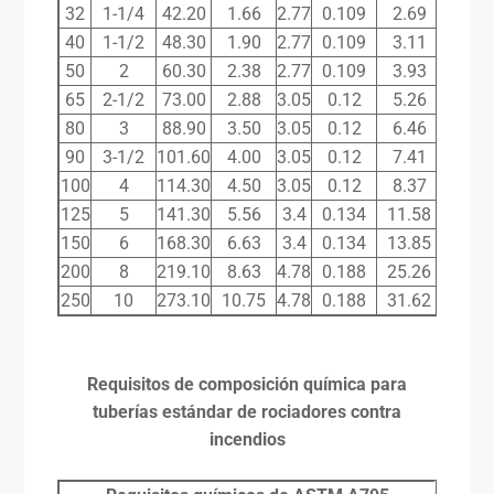
32
1-1/4
42.20
1.66
2.77
0.109
2.69
1.81
40
1-1/2
48.30
1.90
2.77
0.109
3.11
2.09
50
2
60.30
2.38
2.77
0.109
3.93
2.64
65
2-1/2
73.00
2.88
3.05
0.12
5.26
3.53
80
3
88.90
3.50
3.05
0.12
6.46
4.34
90
3-1/2
101.60
4.00
3.05
0.12
7.41
4.98
100
4
114.30
4.50
3.05
0.12
8.37
5.62
125
5
141.30
5.56
3.4
0.134
11.58
7.78
150
6
168.30
6.63
3.4
0.134
13.85
9.30
200
8
219.10
8.63
4.78
0.188
25.26
16.9
250
10
273.10
10.75
4.78
0.188
31.62
21.2
Requisitos de composición química para
tuberías estándar de rociadores contra
incendios