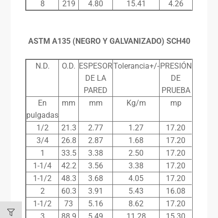
8
219
4.80
15.41
4.26
ASTM A135 (NEGRO Y GALVANIZADO) SCH
4
0
N.D.
O.D.
ESPESOR
Tolerancia+/-
PRESIÓN
DE LA
DE
PARED
PRUEBA
En
mm
mm
Kg/m
mp
pulgadas
1/2
21.3
2.77
1.27
17.20
3/4
26.8
2.87
1.68
17.20
1
33.5
3.38
2.50
17.20
1-1/4
42.2
3.56
3.38
17.20
1-1/2
48.3
3.68
4.05
17.20
2
60.3
3.91
5.43
16.08
1-1/2
73
5.16
8.62
17.20
3
88.9
5.49
11.28
15.30