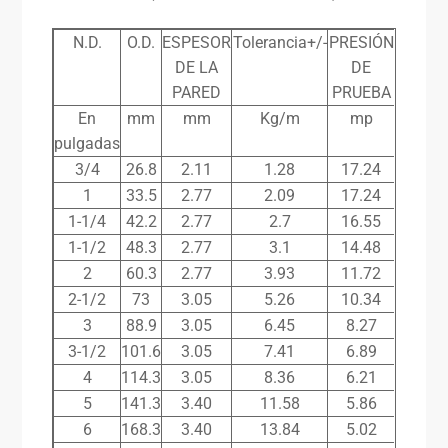
N.D.
O.D.
ESPESOR
Tolerancia+/-
PRESIÓN
DE LA
DE
PARED
PRUEBA
En
mm
mm
Kg/m
mp
pulgadas
3/4
26.8
2.11
1.28
17.24
1
33.5
2.77
2.09
17.24
1-1/4
42.2
2.77
2.7
16.55
1-1/2
48.3
2.77
3.1
14.48
2
60.3
2.77
3.93
11.72
2-1/2
73
3.05
5.26
10.34
3
88.9
3.05
6.45
8.27
3-1/2
101.6
3.05
7.41
6.89
4
114.3
3.05
8.36
6.21
5
141.3
3.40
11.58
5.86
6
168.3
3.40
13.84
5.02