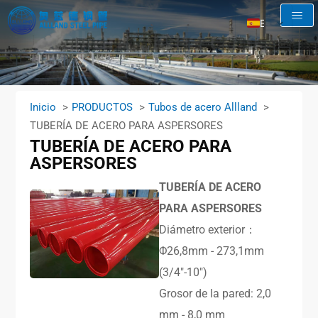
ES
EN
AR
RU
Inicio
PRODUCTOS
Tubos de acero Allland
FR
TUBERÍA DE ACERO PARA ASPERSORES
TUBERÍA DE ACERO PARA
ASPERSORES
TUBERÍA DE ACERO
PARA ASPERSORES
Diámetro exterior：
Φ26,8mm - 273,1mm
(3/4″-10″)
Grosor de la pared: 2,0
mm - 8,0 mm