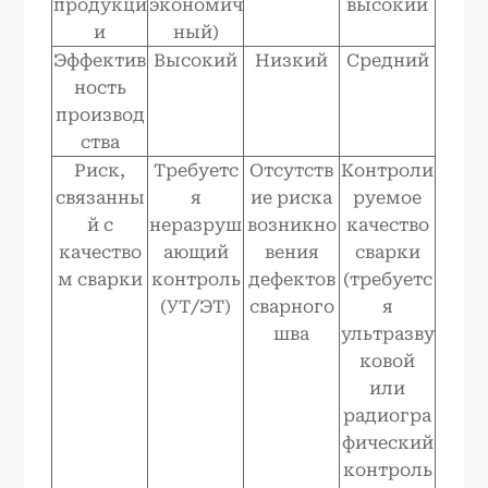
продукци
экономич
высокий
и
ный)
Эффектив
Высокий
Низкий
Средний
ность
производ
ства
Риск,
Требуетс
Отсутств
Контроли
связанны
я
ие риска
руемое
й с
неразруш
возникно
качество
качество
ающий
вения
сварки
м сварки
контроль
дефектов
(требуетс
(УТ/ЭТ)
сварного
я
шва
ультразву
ковой
или
радиогра
фический
контроль