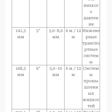
низког
о
давлен
ия
141,3
5″
3,0–8,0
6 м / 12
Инжене
мм
мм
м
рные
транспо
ртные
систем
ы
168,3
6″
3,0–10
6 м / 12
Систем
мм
мм
м
ы
промы
шленн
ых
жидкос
тей