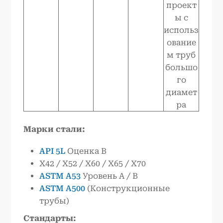
проект
ы с
использ
ование
м труб
большо
го
диамет
ра
Марки стали:
API 5L
Оценка B
X42 / X52 / X60 / X65 / X70
ASTM A53
Уровень A / B
ASTM A500
(Конструкционные
трубы)
Стандарты: