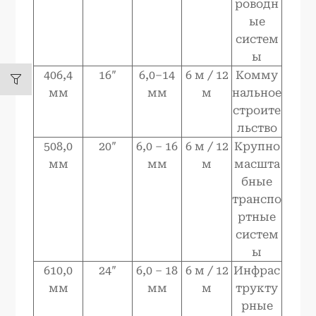
роводн
ые
систем
ы
406,4
16″
6,0–14
6 м / 12
Комму
мм
мм
м
нальное
строите
льство
508,0
20″
6,0 – 16
6 м / 12
Крупно
мм
мм
м
масшта
бные
транспо
ртные
систем
ы
610,0
24″
6,0 – 18
6 м / 12
Инфрас
мм
мм
м
трукту
рные