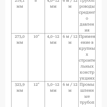
219,1
8″
4,0–12
6 м / 12
Трубоп
мм
мм
м
роводы
среднег
о
давлен
ия
273,0
10″
4,0–12
6 м / 12
Примен
мм
мм
м
ение в
крупны
х
строите
льных
констр
укциях
323,9
12″
5,0–12
6 м / 12
Промы
мм
мм
м
шленн
ые
трубоп