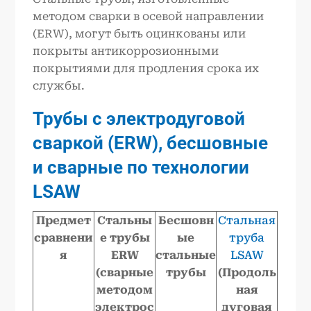
методом сварки в осевой направлении
(ERW), могут быть оцинкованы или
покрыты антикоррозионными
покрытиями для продления срока их
службы.
Трубы с электродуговой
сваркой (ERW), бесшовные
и сварные по технологии
LSAW
Предмет
Стальны
Бесшовн
Стальная
сравнени
е трубы
ые
труба
я
ERW
стальные
LSAW
(сварные
трубы
(Продоль
методом
ная
электрос
дуговая