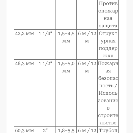
Против
опожар
ная
защита
42,2 мм
1 1/4″
1,5–4,5
6 м / 12
Структ
мм
м
урная
поддер
жка
48,3 мм
1 1/2″
1,5–5,0
6 м / 12
Пожарн
мм
м
ая
безопас
ность /
Исполь
зование
в
строите
льстве
60,3 мм
2″
1,8–5,5
6 м / 12
Трубоп