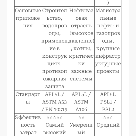
)
Основные
Строител
Нефтегаз
Магистра
приложе
ьство,
овая
льные
ния
водопров
отрасль
нефте- и
оды,
(высокое
газопров
применен
давление)
оды,
ие в
, котлы,
крупные
конструк
критичес
инфрастр
циях,
ки
уктурные
противоп
важные
проекты
ожарная
системы
защита
Стандарт
API 5L /
API 5L /
API 5L
ы
ASTM A53
ASTM
PSL1 /
/ EN 10219
A106
PSL2
Эффектив
⭐⭐⭐⭐⭐
⭐⭐
⭐⭐⭐
ность
Самый
Умеренн
Средний
затрат
высокий
ый