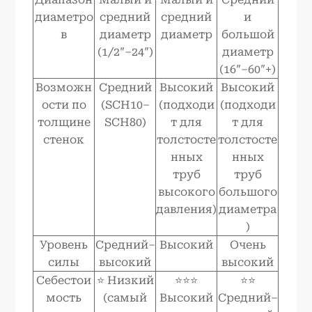
диаметро
средний
средний
и
в
диаметр
диаметр
большой
(1/2″–24″)
диаметр
(16″–60″+)
Возможн
Средний
Высокий
Высокий
ости по
(SCH10–
(подходи
(подходи
толщине
SCH80)
т для
т для
стенок
толстосте
толстосте
нных
нных
труб
труб
высокого
большого
давления)
диаметра
)
Уровень
Средний–
Высокий
Очень
силы
высокий
высокий
Себестои
⭐ Низкий
⭐⭐⭐
⭐⭐
мость
(самый
Высокий
Средний–