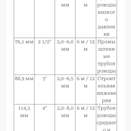
мм
м
роводы
низког
о
давлен
ия
76,1 мм
2 1/2″
2,0–6,0
6 м / 12
Промы
мм
м
шленн
ые
трубоп
роводы
88,9 мм
3″
2,0–6,5
6 м / 12
Строит
мм
м
ельная
инжене
рия
114,3
4″
2,0–8,0
6 м / 12
Трубоп
мм
мм
м
роводы
среднег
о и