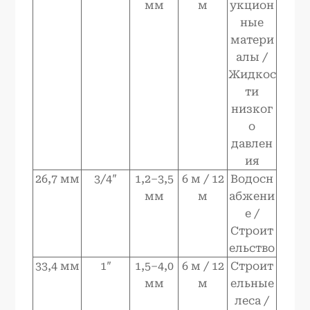
мм
м
укцион
ные
матери
алы /
Жидкос
ти
низког
о
давлен
ия
26,7 мм
3/4″
1,2–3,5
6 м / 12
Водосн
мм
м
абжени
е /
Строит
ельство
33,4 мм
1″
1,5–4,0
6 м / 12
Строит
мм
м
ельные
леса /