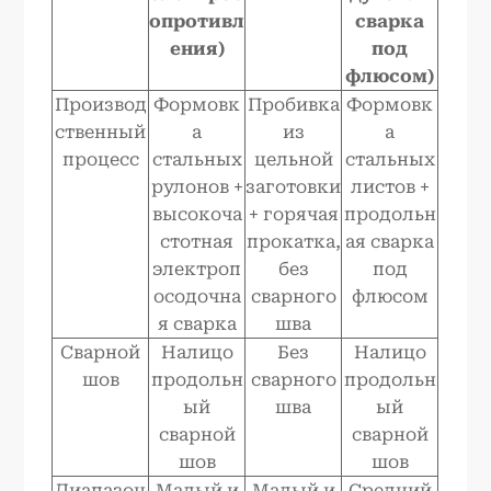
опротивл
сварка
ения)
под
флюсом)
Производ
Формовк
Пробивка
Формовк
ственный
а
из
а
процесс
стальных
цельной
стальных
рулонов +
заготовки
листов +
высокоча
+ горячая
продольн
стотная
прокатка,
ая сварка
электроп
без
под
осодочна
сварного
флюсом
я сварка
шва
Сварной
Налицо
Без
Налицо
шов
продольн
сварного
продольн
ый
шва
ый
сварной
сварной
шов
шов
Диапазон
Малый и
Малый и
Средний