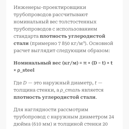
Инженеры-проектировщики
трубопроводов рассчитывают
номинальный вес толстостенных
трубопроводов с использованием
стандарта
плотность углеродистой
стали
(примерно 7 850 кг/м³). Основной
расчет выглядит следующим образом:
Номинальный вес (кг/м) = π × (D − t) × t
× ρ_steel
Где
D
— это наружный диаметр,
t
—
толщина стенки, а
ρ_сталь
является
плотность углеродистой стали
.
Для наглядности рассмотрим
трубопровод с наружным диаметром 24
дюйма (610 мм) и толщиной стенки 20