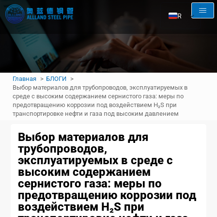
RU
EN
AR
FR
Главная
БЛОГИ
ES
Выбор материалов для трубопроводов, эксплуатируемых в
среде с высоким содержанием сернистого газа: меры по
предотвращению коррозии под воздействием H₂S при
транспортировке нефти и газа под высоким давлением
Выбор материалов для
трубопроводов,
эксплуатируемых в среде с
высоким содержанием
сернистого газа: меры по
предотвращению коррозии под
воздействием H₂S при