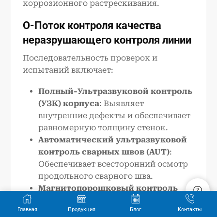
коррозионного растрескивания.
О
-
Поток контроля качества
неразрушающего контроля линии
Последовательность проверок и
испытаний включает:
Полный
-
Ультразвуковой контроль
(УЗК) корпуса
: Выявляет
внутренние дефекты и обеспечивает
равномерную толщину стенок.
Автоматический ультразвуковой
контроль сварных швов (AUT)
:
Обеспечивает всесторонний осмотр
продольного сварного шва.
Магнитопорошковый контроль
(MPI) в условиях влажной среды
:
Главная
Продукция
Блог
Контакты
Проводит осмотр торцов труб на