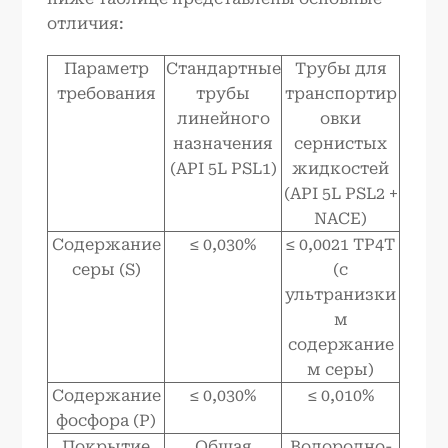
отличия:
Параметр
Стандартные
Трубы для
требования
трубы
транспортир
линейного
овки
назначения
сернистых
(API 5L PSL1)
жидкостей
(API 5L PSL2 +
NACE)
Содержание
≤ 0,030%
≤ 0,0021 TP4T
серы (S)
(с
ультранизки
м
содержание
м серы)
Содержание
≤ 0,030%
≤ 0,010%
фосфора (P)
Покрытие
Общая
Водородно-