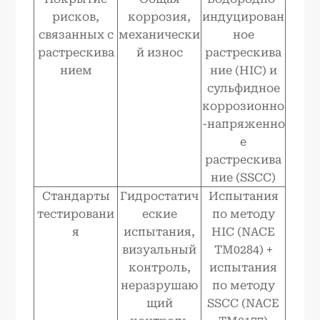
рисков,
коррозия,
индуцирован
связанных с
механически
ное
растрескива
й износ
растрескива
нием
ние (HIC) и
сульфидное
коррозионно
-напряженно
е
растрескива
ние (SSCC)
Стандарты
Гидростатич
Испытания
тестировани
еские
по методу
я
испытания,
HIC (NACE
визуальный
TM0284) +
контроль,
испытания
неразрушаю
по методу
щий
SSCC (NACE