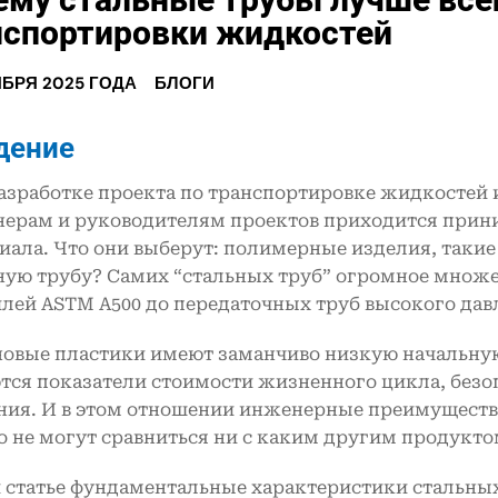
нспортировки жидкостей
ЯБРЯ 2025 ГОДА
БЛОГИ
дение
азработке проекта по транспортировке жидкостей
ерам и руководителям проектов приходится прини
иала. Что они выберут: полимерные изделия, таки
ную трубу? Самих “стальных труб” огромное множ
лей ASTM A500 до передаточных труб высокого давл
новые пластики имеют заманчиво низкую начальну
тся показатели стоимости жизненного цикла, безо
ния. И в этом отношении инженерные преимущества
о не могут сравниться ни с каким другим продукто
й статье фундаментальные характеристики стальных