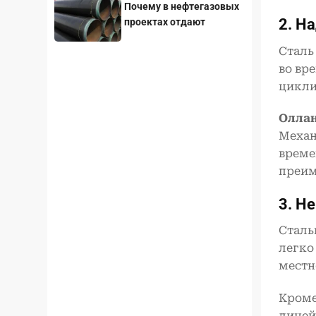
Почему в нефтегазовых
2. Н
проектах отдают
предпочтение стальным
Сталь
трубам с покрытием
во вр
3LPE?
цикли
Олла
Механ
време
преим
3. Н
Сталь
легко
местн
Кроме
линей