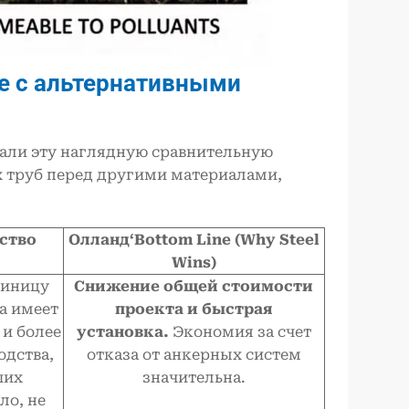
ие с альтернативными
али эту наглядную сравнительную
 труб перед другими материалами,
ство
Олланд
‘Bottom Line (Why Steel
Wins)
диницу
Снижение общей стоимости
а имеет
проекта и быстрая
 и более
установка.
Экономия за счет
одства,
отказа от анкерных систем
ших
значительна.
ло, не