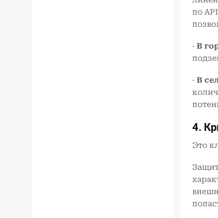
по API
позво
·
В го
подзе
·
В се
колич
потен
4. К
Это к
Защит
харак
внешн
попас