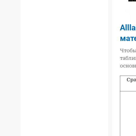
All
мат
Чтобы
табли
основ
Ср