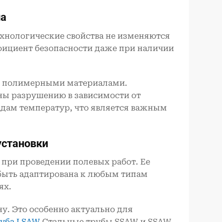
ла
ехнологические свойства не изменяются
фициент безопасности даже при наличии
 с полимерными материалами.
ны разрушению в зависимости от
падам температур, что является важным
установки
при проведении полевых работ. Ее
т быть адаптирована к любым типам
ях.
у. Это особенно актуально для
руба LSAW
Стальные трубы SSAW и SSAW