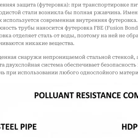
енняя защита (футеровка): при транспортировке пи
одистой стали возникла бы полная ржавчина. Имен
х используется современная внутренняя футеровка
хность трубы наносится футеровка FBE (Fusion Bond
овка отделяет сталь от воды, поэтому на ней не обр
чиваются никакие вещества.
енная снаружи непроницаемой стальной стенкой, а
эта двухслойная система обеспечивает безопасность
чь при использовании любого однослойного матери