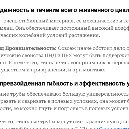
адежность в течение всего жизненного цик
 - очень стабильный материал, ее механические и т
емени. Она обеспечивает постоянный высокий коэф
ческих колебаний условий растяжения.
нд
Проницательность:
Совсем иначе обстоит дело
ические свойства ПНД и ПВХ могут быть подверже
ни. Кроме того, сталь не так восприимчива к пере
уществом и при хранении, и при монтаже.
епревзойденная гибкость и эффективность 
ные трубы обеспечивают большую универсальность 
 резать и сваривать в полевых условиях, она може
ости, ее можно гнуть и подгонять в полевых услови
 того, стальные трубы могут иметь различную длин
ных труб большого диаметра (LAP), где
Стальная т