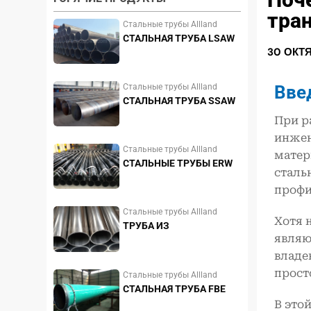
тра
Стальные трубы Allland
СТАЛЬНАЯ ТРУБА LSAW
30 ОКТ
Вве
Стальные трубы Allland
СТАЛЬНАЯ ТРУБА SSAW
При р
инжен
Стальные трубы Allland
матер
СТАЛЬНЫЕ ТРУБЫ ERW
сталь
профи
Стальные трубы Allland
Хотя 
ТРУБА ИЗ
являю
НЕРЖАВЕЮЩЕЙ СТАЛИ
владе
прост
Стальные трубы Allland
СТАЛЬНАЯ ТРУБА FBE
В это