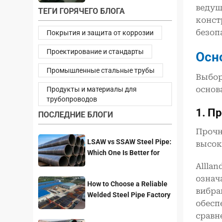
ведущ
ТЕГИ ГОРЯЧЕГО БЛОГА
конст
безоп
Покрытия и защита от коррозии
Проектирование и стандарты
Осн
Промышленные стальные трубы
Выбор
основ
Продукты и материалы для
трубопроводов
1. П
ПОСЛЕДНИЕ БЛОГИ
Прочн
LSAW vs SSAW Steel Pipe:
высок
Which One Is Better for
Pipeline Projects?
Allla
означ
How to Choose a Reliable
вибра
Welded Steel Pipe Factory
обесп
for Your Project
сравн