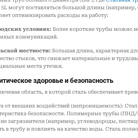
 5L могут поставляться большой длины (например, от
ляет оптимизировать расходы на работу:
родских условиях:
Более короткие трубы можно и
мных коммуникаций.
льской местности:
Большая длина, характерная дл
ество стыков, что снижает материальные и трудов
циальные места утечки.
ритическое здоровье и безопасность
лючевая область, в которой сталь обеспечивает пре
а от внешних воздействий (непроницаемость): Ста
теристика безопасности. Полимерные трубы (ПНД/
ие загрязнители (например, углеводороды, пестици
ть в трубу и повлиять на качество воды. Сталь полн