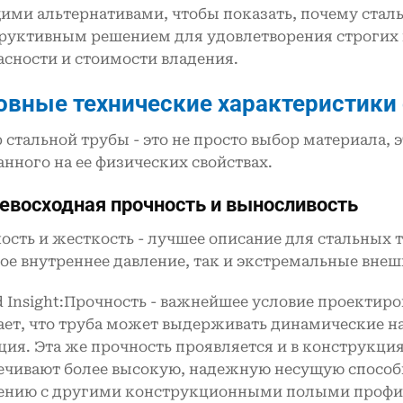
ими альтернативами, чтобы показать, почему ста
руктивным решением для удовлетворения строгих 
асности и стоимости владения.
овные технические характеристики
 стальной трубы - это не просто выбор материала,
анного на ее физических свойствах.
ревосходная прочность и выносливость
ость и жесткость - лучшее описание для стальных 
ое внутреннее давление, так и экстремальные внеш
nd Insight:Прочность - важнейшее условие проектир
ает, что труба может выдерживать динамические на
ция. Эта же прочность проявляется и в конструкци
ечивают более высокую, надежную несущую способн
ению с другими конструкционными полыми профи