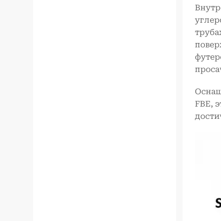
Внутр
углер
труба
повер
футер
проса
Оснащ
FBE, 
дости