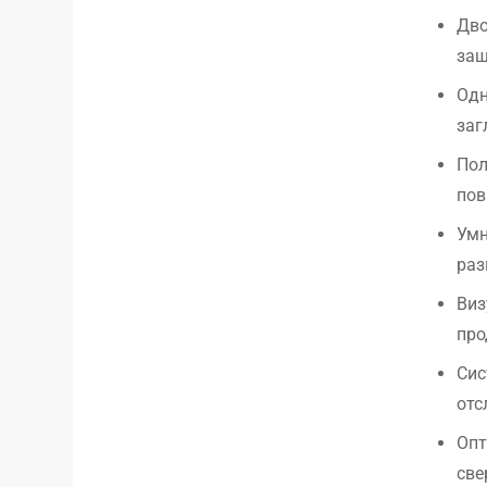
Дво
защ
Одн
заг
Пол
пов
Умн
раз
Виз
про
Сис
отс
Опт
све