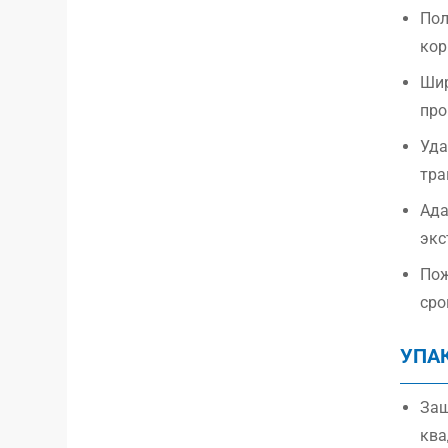
Пол
кор
Шир
про
Уда
тра
Ада
экс
Пож
сро
УПА
Защ
ква