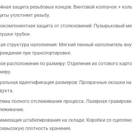
йная защита резьбовых концов: Винтовой колпачок + кол
иты уплотняет резьбу.
окомпонентная защита от столкновений: Пузырьковый ме
лушки трубки.
ая структура наполнения: Мягкий пенный наполнитель вн
реждения при транспортировке.
ое расположение по размеру: Отделения из сотового карт
меру.
уальная идентификация размеров: Прозрачные окошки на
дукта.
тема полного отслеживания процесса: Лазерная гравиров
леживание.
имизация штабелирования на складе: Коробки со сцепля
рхвысокую плотность хранения.