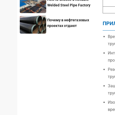
Welded Steel Pipe Factory
for Your Project
Почему в нефтегазовых
ПРИ
проектах отдают
предпочтение стальным
Вре
трубам с покрытием 3LPE?
тру
Инт
про
Рез
тру
Защ
тру
Изо
вре