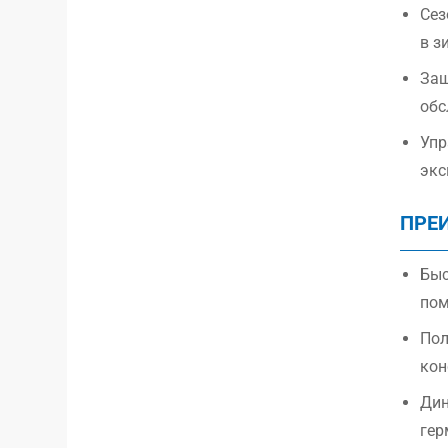
Сез
в з
Защ
обс
Упр
экс
ПРЕ
Быс
пом
Пол
кон
Дин
гер