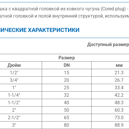
ка с квадратной головкой из ковкого чугуна (Cored plug) -
атной головкой и полой внутренней структурой, используе
НИЧЕСКИЕ ХАРАКТЕРИСТИКИ
Доступный размер
Размер
Дюйм
DN
мм
1/2″
15
21.3
3/4″
20
26.7
1″
25
33.4
1-1/4″
32
42.2
1-1/2″
40
48.3
2″
50
60.3
2-1/2″
65
73.0
3″
80
88.9