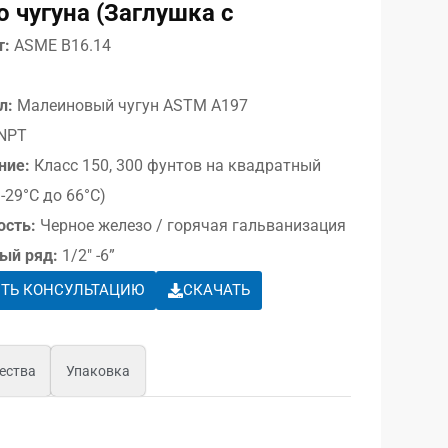
 чугуна (Заглушка с
т:
ASME B16.14
л:
Малеиновый чугун ASTM A197
NPT
ние:
Класс 150, 300 фунтов на квадратный
-29°C до 66°C)
ость:
Черное железо / горячая гальванизация
ый ряд:
1/2″ -6”
ТЬ КОНСУЛЬТАЦИЮ
СКАЧАТЬ
ества
Упаковка