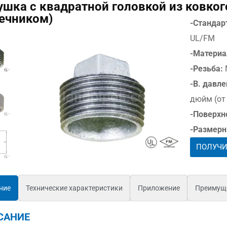
ушка с квадратной головкой из ковкого
ечником)
-Стандар
UL/FM
-Материа
-Резьба:
-В. давле
дюйм (от 
-Поверхн
-Размерн
ПОЛУЧИ
ние
Технические характеристики
Приложение
Преимущ
САНИЕ