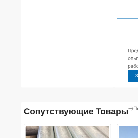
Пред
опы
рабо
З
П
Сопутствующие Товары