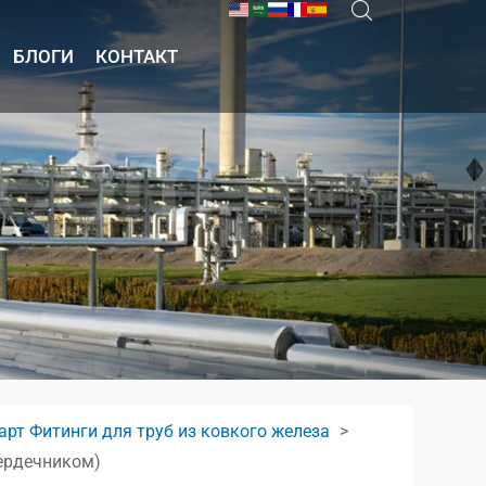
БЛОГИ
КОНТАКТ
рт Фитинги для труб из ковкого железа
сердечником)