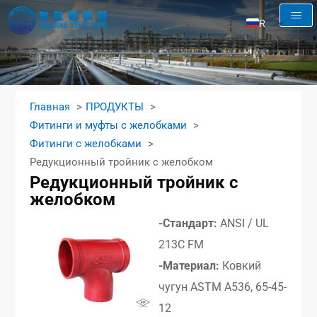
RU
EN
AR
FR
Главная
ПРОДУКТЫ
ES
Фитинги и муфты с желобками
Фитинги с желобками
Редукционный тройник с желобком
Редукционный тройник с
желобком
-Стандарт:
ANSI / UL
213C FM
-Материал:
Ковкий
чугун ASTM A536, 65-45-
12