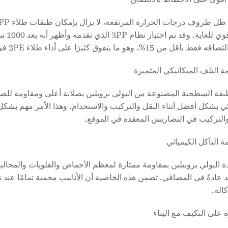
من 15%، وهو ما يتفوق كثيرًا على أداء طلاء 3PE في الظروف نفسها.
طبقة السطحية المصنوعة من البولي بروبلين بصلابة أعلى ومقاومة للصد
كي بشكل أفضل أثناء النقل والتركيب والاستخدام. وهذا الأمر مهم ب
التركيب في التضاريس المعقدة في الموقع.
دة البولي بروبيلين بمقاومة ممتازة لمعظم الأحماض والقلويات والمحالي
د عادةً في المصافي. تضمن هذه الخاصية أن الأنابيب محمية تمامًا عند 
الة.