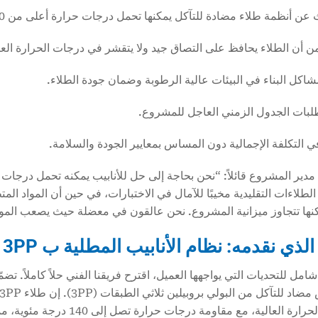
طلبات الجدول الزمني العاجل للمشروع.
ي التكلفة الإجمالية دون المساس بمعايير الجودة والسلامة.
دير المشروع قائلاً: “نحن بحاجة إلى حل للأنابيب يمكنه تحمل درجات ال
الطلاءات التقليدية مخيبًا للآمال في الاختبارات، في حين أن المواد ال
لكنها تتجاوز ميزانية المشروع. نحن عالقون في معضلة حيث يصعب الموازن
 نقدمه: نظام الأنابيب المطلية ب 3PP المقاوم لدرجات الحرارة العالية
امل للتحديات التي يواجهها العميل، اقترح فريقنا الفني حلاً كاملاً. تض
لعالية، مع مقاومة درجات حرارة تصل إلى 140 درجة مئوية، مما يلبي تمامًا متطلبات هذا المشروع.