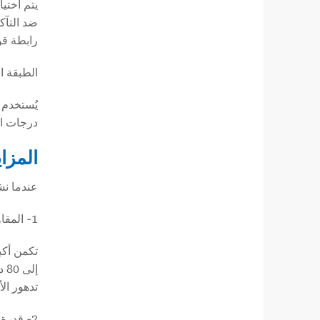
ضد التآك
رابطة قو
الطبقة ا
يُستخدم ا
درجات ال
المزايا ا
عندما نشرح للعملاء سبب كون 3PP
1- المقاومة المتميزة لدرجات الحرارة العالية
تدهور ال
2- قدرة أقوى على الاحتفاظ بالالتصاق