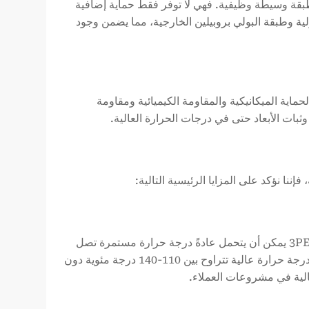
من البولي بروبيلين مصمم خصيصًا (PP كوبوليمر) كطبقة وسيطة وظيفية. فهي لا توفر فقط حماية إضافية
ية وطبقة البولي بروبيلين الخارجية، مما يضمن وجود
حماية الميكانيكية والمقاومة الكيميائية ومقاومة
ثبات الأبعاد حتى في درجات الحرارة العالية.
تكمن أكبر ميزة لنظام 3PP في قدرته على تحمل درجات الحرارة. في حين أن 3PE يمكن أن يتحمل عادةً درجة حرارة مستمرة تصل
إلى 80 درجة مئوية فقط، يمكن لطلاء 3PP أن يعمل لفترة طويلة في بيئة ذات درجة حرارة عالية تتراوح بين 110-140 درجة مئوية دون
عالية في مشروعات العملاء.