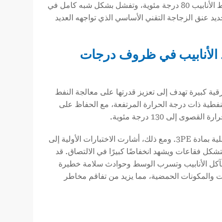
أداؤها في الانخفاض بشكل كبير عندما تتجاوز درجة حرارة الوسط الذي ينقله خط الأنابيب 80 درجة مئوية، وتفشل بشكل شبه كامل في
د عن 110 درجة مئوية. وهذا هو بالتحديد عنق الزجاجة التقني الأساسي الذي تواجهه العديد
الأنابيب في ظروف درجات
قية كبيرة تهدف إلى تعزيز قدرتها على معالجة النفط
نفطية ذات درجة الحرارة المرتفعة، مع الحفاظ على
نظر فريق المشروع التابع للمالك في البداية في استخدام الأنابيب التقليدية المطلية بمادة 3PE. ومع ذلك، أشارت الاختبارات الأولية إلى
درجات الحرارة المرتفعة المستمرة، فإن طلاء 3PE يلين ويتشكل فقاعات ويشهد انخفاضًا كبيرًا في الالتصاق. قد
 تآكل الأنابيب وتسرب الوسط وحوادث سلامة خطيرة
ت والمكونات الحمضية، مما يزيد من تفاقم مخاطر