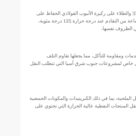
حتى في ظل ظروف درجات الحرارة المرتفعة، لا يزال بإمكان طبقات طلاء 3PP والطلاء على ركيزة الأنبوب الفولاذي الحفاظ على
التصاق قوي للغاية. وقد تم اختبار نظام 3PP الذي نقدمه وأظهر أنه بعد 1000 ساعة من التقادم عند درجة حرارة 125 درجة مئوية،
مات ومقاومة للتآكل، مما يجعلها تقاوم التلف
شكل خاص لمشروعات جنوب شرق آسيا التي تتطلب النقل
ل الملحية، بما في ذلك الكبريتيدات والمكونات الحمضية
نقل المنتجات النفطية عالية الحرارة التي تحتوي على