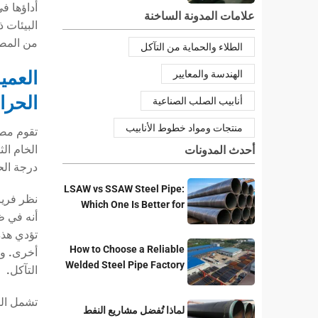
علامات المدونة الساخنة
من المصا
الطلاء والحماية من التآكل
العمي
الهندسة والمعايير
الحرار
أنابيب الصلب الصناعية
منتجات ومواد خطوط الأنابيب
تقوم مصف
الخام ال
أحدث المدونات
درجة الحرارة المتوسطة 
LSAW vs SSAW Steel Pipe:
Which One Is Better for
Pipeline Projects?
تؤدي هذه
How to Choose a Reliable
أخرى. وع
Welded Steel Pipe Factory
التآكل.
for Your Project
تشمل الت
لماذا تُفضل مشاريع النفط