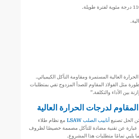
حرارة العالية المستمرة ومقاومة التآكل الكيميائي.
متطورة مثل الفولاذ المقاوم للصدأ المزدوج تفي بمتطلبات
ة بين الأداء والتكلفة.”
مّن الحل تصنيع
أنابيب الصلب LSAW
مع نظام طلاء
متخصص مضاد للتآكل من البولي بروبيلين ثلاثي الطبقات (3PP). إن طلاء 3PP عبارة عن تقنية مضادة للتآكل مصممة خصيصًا لظروف