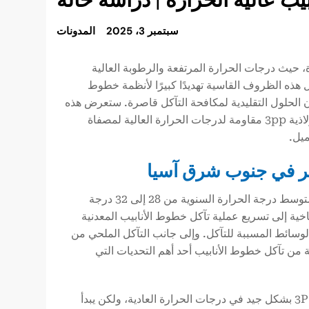
سبتمبر 3، 2025
المدونات
يث درجات الحرارة المرتفعة والرطوبة العالية
 هذه الظروف القاسية تهديدًا كبيرًا لأنظمة خطوط
ون الحلول التقليدية لمكافحة التآكل قاصرة. ستعرض هذه
المقالة حالة مشروع محددة لتوضيح كيف قدمنا حلًا احترافيًا احترافيًا لأنابيب فولاذية 3pp مقاومة لدرجات الحرارة العالية لمصفاة
ميل.
رير في جنوب شرق آسيا
تشتهر منطقة جنوب شرق آسيا بمناخها الاستوائي الحار والرطب، حيث يتراوح متوسط درجة الحرارة السنوية من 28 إلى 32 درجة
 و85%. وتؤدي هذه الظروف المناخية إلى تسريع عملية تآكل خطوط الأنابيب المعدنية
وسائط المسببة للتآكل. وإلى جانب التآكل الملحي من
ة من تآكل خطوط الأنابيب أحد أهم التحديات التي
تعمل الطلاءات التقليدية المضادة للتآكل لخطوط الأنابيب مثل الأنابيب الفولاذية 3P بشكل جيد في درجات الحرارة العادية، ولكن يبدأ