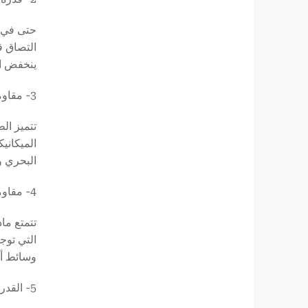
ينخفض التصاقه فقط بأقل 
3- مقاومة التلف الميكانيكي المتميزة
تتميز ال
الميكاني
البحري و
4- مقاومة التآكل الكيميائي
تتمتع ما
التي توج
وسائط أك
5- القدرة على التكيف مع البناء