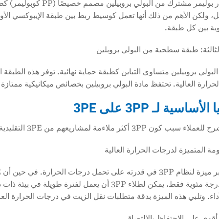
يتم اختيار بوليمر مشترك 
ل، ولكن الأهم من ذلك أنها تعمل كوسيط ربط بين طبقة الإيبوكسي الأول
ية بين كل طبقة.
لثالثة: طبقة سطحية من البولي بروبلين
لبولي بروبيلين متساوي التباين كطبقة حماية نهائية. توفر هذه الطبقة ال
حرارة العالية. تحتفظ مادة البولي بروبيلين بخصائص ميكانيكية ممتازة و
لأساسية لـ 3PP على 3PE
 أكثر ملاءمة لمشاريعهم من 3PE التقليدية، فإننا نؤكد على المزايا الرئيسية التالية:
أداء. وتلبي هذه الميزة بدقة متطلبات نقل الزيت في درجات الحرارة ال