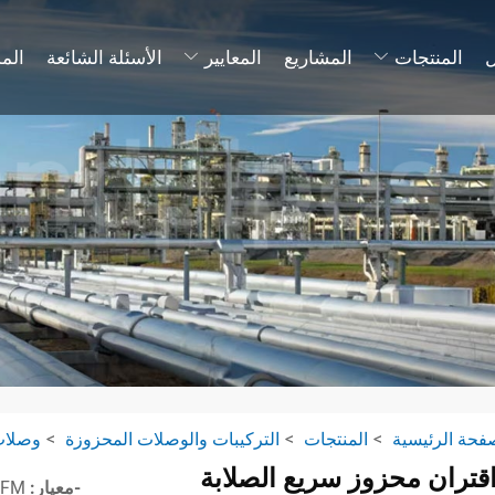
المنتجات
المشاريع
المعايير
الأسئلة الشائعة
الم
فحة الرئيسية
المنتجات
التركيبات والوصلات المحزوزة
وصلات
اقتران محزوز سريع الصلابة
-معيار:
ANSI / UL 213 UL / FM