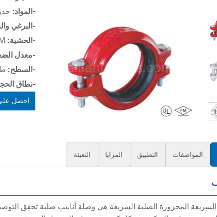
-المواد:
حديد الدكتاي
-البرغي وال
-الحشية:
EPDM، النتريل، مطاط السيليكون، إلخ
-معدل الض
-السطح:
طلا
-نطاق الحج
احصل على
المواصفات
التطبيق
المزايا
التعبئة
السريعة المحزوزة الصلبة السريعة هي وصلة أنابيب صلبة تحقق التوصيل