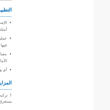
التطبي
الإصل
أمثلة
عملي
فيها 
الأما
أي وص
المزايا
1. ترك
يستغرق و