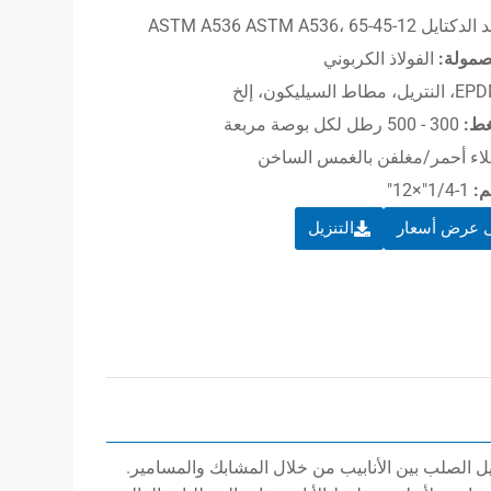
ل ASTM A536 ASTM A536، 65-45-12
صمولة:
الفولاذ الكربوني
غط:
300 - 500 رطل لكل بوصة مربعة
ء أحمر/مغلفن بالغمس الساخن
م:
1-1/4″×12″
 عرض أسعار
التنزيل
 الصلب بين الأنابيب من خلال المشابك والمسامير.