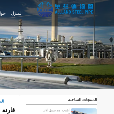
المنزل
حول
المنتجات الساخنة
الص
قارنة 
أنابيب ألاند ستيل ألاند