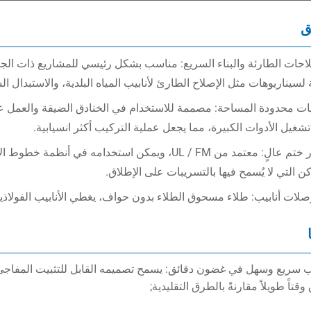
ق
احات الطارئة والبناء السريع: مناسب بشكل رئيسي للمشاريع ذات الجد
 لسيناريوهات مثل الإصلاح الطارئ لأنابيب المياه البلدية، والاستبدال ا
ات محدودة المساحة: مصممة للاستخدام في الخنادق الضيقة والعمل على
تشغيل الأدوات الكبيرة، مما يجعل عملية التركيب أكثر انسيابية.
معيار ختم عالٍ: معتمد من UL / FM، ويمكن استخدام
كن التي لا يُسمح فيها بالتسريبات على الإطلاق.
لات أنابيب: طلاء مسحوق الطلاء بدون حواف، يغطي الأنابيب الفولاذية 
يب سريع وسهل في غضون دقائق: يسمح تصميمه القابل للتثبيت المفاجئ 
قتاً طويلاً مقارنةً بالطرق التقليدية;