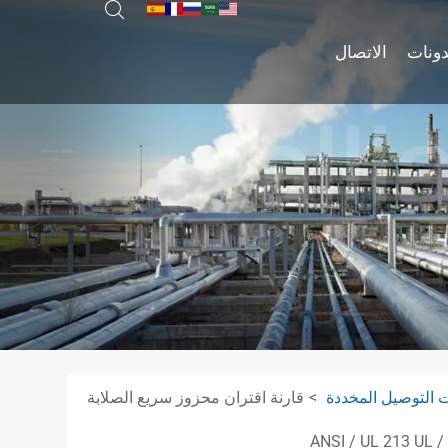
دونات
الاتصال
 التوصيل المخددة
قارنة اقتران محزوز سريع الصلابة