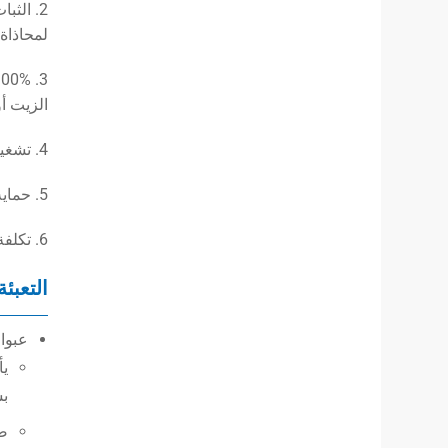
2. الث
لمحاذاة
الزيت أو
4. تشغيل شخص واحد: وزن خفيف يسمح بدون معدات مساعدة أو عدة مشغلين، وتكلفة عمالة صغيرة من Savi.
5. حماية من الصدأ بعمر افتراضي: استخدام حديد الزهر عالي القوة والطلاء لمنع التآكل في التركيبات الدائمة أو الرطبة أو الجوفية.
6. تكلفة صيانة منخفضة: قابل للفك، يمكن استخدامه مباشرة بعد الفحص، مما يوفر الوقت والتكلفة المادية.
التعبئة
عبوا
يأ
بس
صن