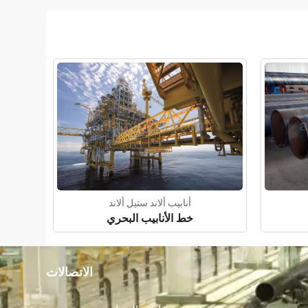
أنابيب ألاند ستيل ألاند
خط الأنابيب البحري
الاتصالات