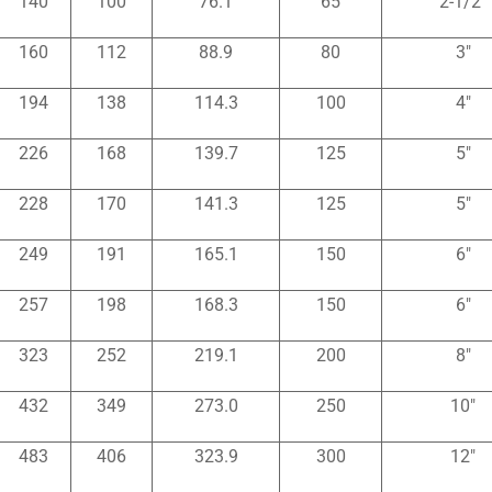
140
100
76.1
65
2-1/2″
160
112
88.9
80
3″
194
138
114.3
100
4″
226
168
139.7
125
5″
228
170
141.3
125
5″
249
191
165.1
150
6″
257
198
168.3
150
6″
323
252
219.1
200
8″
432
349
273.0
250
10″
483
406
323.9
300
12″