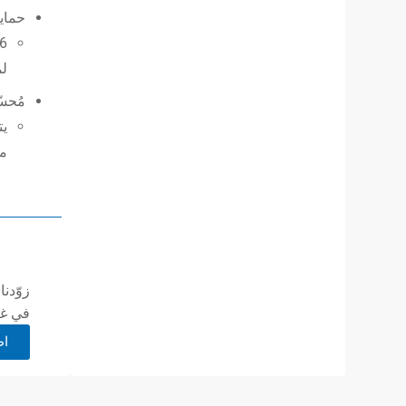
حماية
لم
مُحسّ
يت
من
زوّدن
في غضون 24
اط