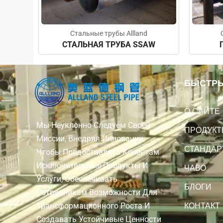
Стальные трубы Allland
СТАЛЬНАЯ ТРУБА SSAW
БЫСТРЫ
О САЙТЕ
Мы Неуклонно Следуем Своей
ПРОДУКТ
Миссии, Внедряя Инновации,
СТАНДАР
Чтобы Предоставлять Клиентам
Исключительные Продукты И
ЧАВО
Услуги, Обеспечивать
БЛОГИ
Сотрудникам Возможности Для
КОНТАКТ
Трансформационного Роста И
Создавать Устойчивые Ценности