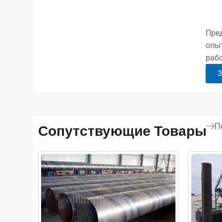
Пред
опы
рабо
З
П
Сопутствующие Товары