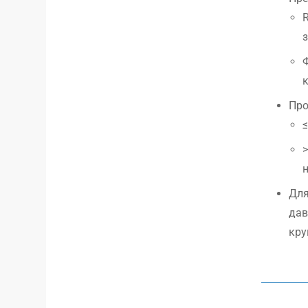
R
з
Ф
к
Про
≤
Для
дав
кру