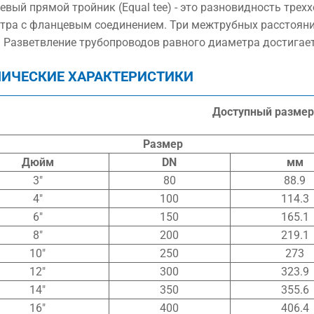
евый прямой тройник (Equal tee) - это разновидность тре
тра с фланцевым соединением. Три межтрубных расстояни
. Разветвление трубопроводов равного диаметра достигает
НИЧЕСКИЕ ХАРАКТЕРИСТИКИ
Доступный размер
Размер
Дюйм
DN
мм
3″
80
88.9
4″
100
114.3
6″
150
165.1
8″
200
219.1
10″
250
273
12″
300
323.9
14″
350
355.6
16″
400
406.4