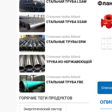
СТАЛЬНАЯ ТРУБА LSAW
Флан
Стальные трубы Allland
СТАЛЬНАЯ ТРУБА SSAW
Стальные трубы Allland
СТАЛЬНЫЕ ТРУБЫ ERW
Стальные трубы Allland
ТРУБА ИЗ НЕРЖАВЕЮЩЕЙ
СТАЛИ
Стальные трубы Allland
СТАЛЬНАЯ ТРУБА FBE
Описа
ГОРЯЧИЕ ТЕГИ ПРОДУКТОВ
ОПИ
Энергетический сектор