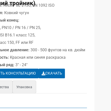
ий тройник)
т:
ANSI / UL 213C, EN 1092 ISO
л:
Ковкий чугун
ый конец:
, PN10 / PN 16 / PN 25,
SI B16.1 класс 125,
асс 150, FF или RF
ьное давление:
300 - 500 фунтов на кв. дюйм
ость:
Красная или синяя раскраска
ый ряд:
3″ - 24″
ТЬ КОНСУЛЬТАЦИЮ
СКАЧАТЬ
ества
Упаковка