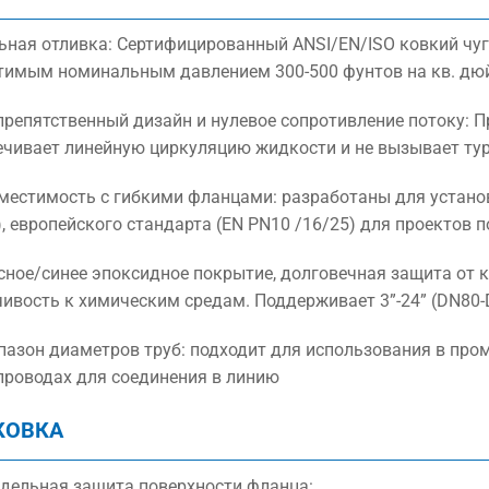
льная отливка: Сертифицированный ANSI/EN/ISO ковкий чуг
тимым номинальным давлением 300-500 фунтов на кв. дюйм
спрепятственный дизайн и нулевое сопротивление потоку:
ечивает линейную циркуляцию жидкости и не вызывает тур
вместимость с гибкими фланцами: разработаны для устано
, европейского стандарта (EN PN10 /16/25) для проектов п
асное/синее эпоксидное покрытие, долговечная защита от 
чивость к химическим средам. Поддерживает 3”-24” (DN80
апазон диаметров труб: подходит для использования в п
проводах для соединения в линию
КОВКА
дельная защита поверхности фланца: