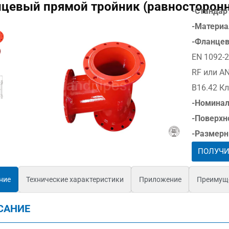
цевый прямой тройник (равносторонн
-Стандар
-Материа
-Фланцев
EN 1092-2
RF или AN
B16.42 Кл
-Номинал
-Поверхн
-Размерн
ПОЛУЧИ
ние
Технические характеристики
Приложение
Преимущ
САНИЕ