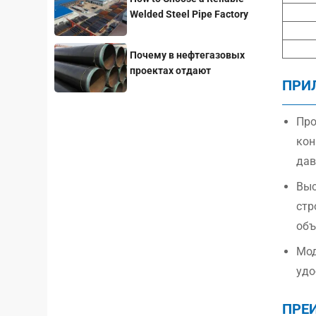
Welded Steel Pipe Factory
for Your Project
Почему в нефтегазовых
проектах отдают
ПРИ
предпочтение стальным
трубам с покрытием 3LPE?
Про
кон
дав
Выс
стр
объ
Мод
удо
ПРЕ