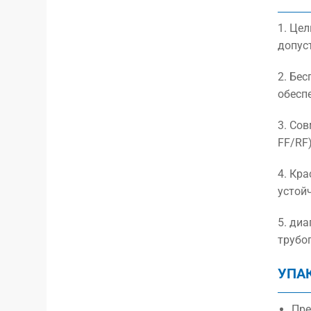
1. Це
допус
2. Бе
обесп
3. Со
FF/RF)
4. Кр
устой
5. ди
трубо
УПА
Пре