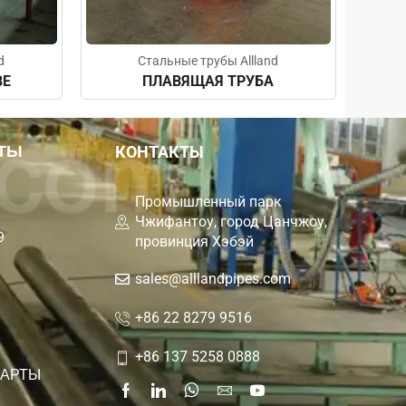
d
Стальные трубы Allland
BE
ПЛАВЯЩАЯ ТРУБА
ТЫ
КОНТАКТЫ
Промышленный парк
Чжифантоу, город Цанчжоу,
9
провинция Хэбэй
sales@alllandpipes.com
+86 22 8279 9516
+86 137 5258 0888
ДАРТЫ