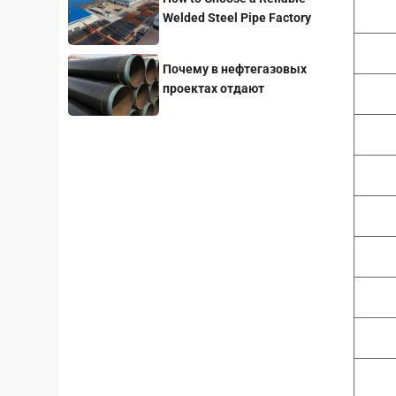
Welded Steel Pipe Factory
for Your Project
Почему в нефтегазовых
проектах отдают
предпочтение стальным
трубам с покрытием 3LPE?