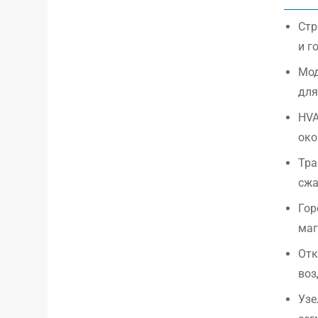
Стр
и г
Мод
для
HVA
око
Тра
сжа
Гор
маг
Отк
воз
Узе