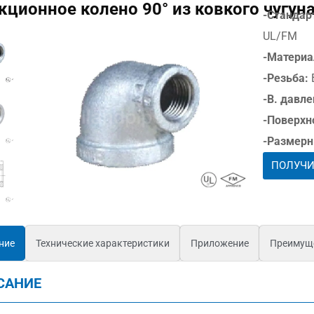
кционное колено 90° из ковкого чугун
-Стандар
UL/FM
-Материа
-Резьба:
-В. давле
-Поверхн
-Размерн
ПОЛУЧИ
ние
Технические характеристики
Приложение
Преимущ
САНИЕ