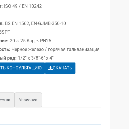
а
т:
ISO 49 / EN 10242
л:
BS EN 1562, EN-GJMB-350-10
BSPT
ние:
20 ~ 25 бар, ≤ PN25
ость:
Черное железо / горячая гальванизация
ый ряд:
1/2″ x 3/8″-6″ x 4″
ТЬ КОНСУЛЬТАЦИЮ
СКАЧАТЬ
ества
Упаковка