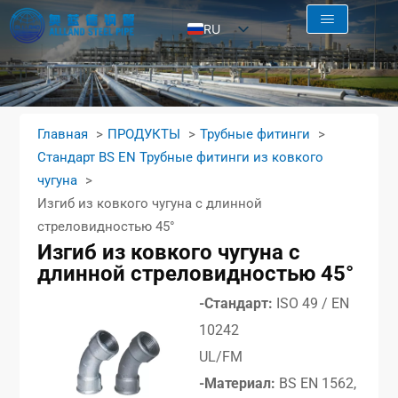
RU
EN
AR
FR
Главная
ПРОДУКТЫ
Трубные фитинги
ES
Стандарт BS EN Трубные фитинги из ковкого
чугуна
Изгиб из ковкого чугуна с длинной
стреловидностью 45°
Изгиб из ковкого чугуна с
длинной стреловидностью 45°
-Стандарт:
ISO 49 / EN
10242
UL/FM
-Материал:
BS EN 1562,