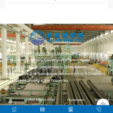
Мы Неуклонно Следуем Своей Миссии, Внедряя Инновации,
Чтобы Предоставлять Клиентам Исключительные
Продукты И Услуги, Обеспечивать Сотрудникам
Возможности Для Трансформационного Роста И Создавать
Устойчивые Ценности Для Общества.
Hebei Allland Steel
Политика
Sitemaps
Авторское
Pipe Manufacturing
конфиденциальности
право ©
Co., Ltd.
2026