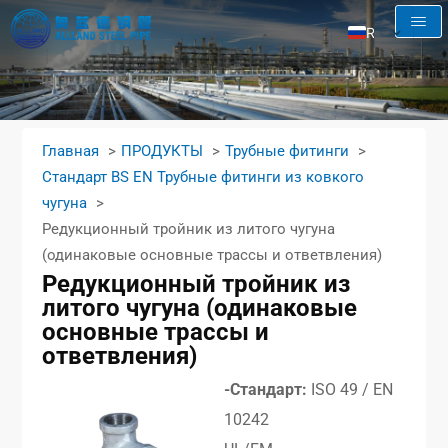
RU
EN
AR
FR
Главная
ПРОДУКТЫ
Трубные фитинги
ES
Стандарт BS EN Трубные фитинги из ковкого
чугуна
Редукционный тройник из литого чугуна
(одинаковые основные трассы и ответвления)
Редукционный тройник из
литого чугуна (одинаковые
основные трассы и
ответвления)
-Стандарт:
ISO 49 / EN
10242