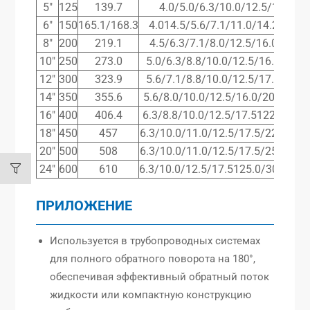
5″
125
139.7
4.0/5.0/6.3/10.0/12.5/16.0/20
6″
150
165.1/168.3
4.014.5/5.6/7.1/11.0/14.2/17.5/
8″
200
219.1
4.5/6.3/7.1/8.0/12.5/16.0/17.5/
10″
250
273.0
5.0/6.3/8.8/10.0/12.5/16.0/22.2
12″
300
323.9
5.6/7.1/8.8/10.0/12.5/17.5/25.0
14″
350
355.6
5.6/8.0/10.0/12.5/16.0/20.0/28.
16″
400
406.4
6.3/8.8/10.0/12.5/17.5122.2/30.
18″
450
457
6.3/10.0/11.0/12.5/17.5/22.2/32.
20″
500
508
6.3/10.0/11.0/12.5/17.5/25.0/36.
24″
600
610
6.3/10.0/12.5/17.5125.0/30.0/45.
ПРИЛОЖЕНИЕ
Используется в трубопроводных системах
для полного обратного поворота на 180°,
обеспечивая эффективный обратный поток
жидкости или компактную конструкцию