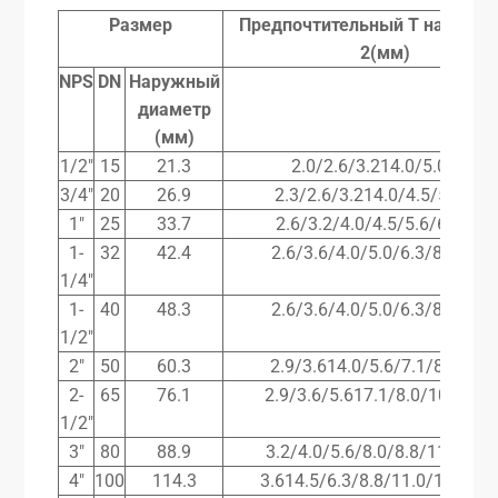
Размер
Предпочтительный
T
на
EN
10
2(мм)
NPS
DN
Наружный
диаметр
(мм)
1/2″
15
21.3
2.0/2.6/3.214.0/5.0/7.1
3/4″
20
26.9
2.3/2.6/3.214.0/4.5/5.6/8.0
1″
25
33.7
2.6/3.2/4.0/4.5/5.6/6.3/8.8
1-
32
42.4
2.6/3.6/4.0/5.0/6.3/8.0/10.
1/4″
1-
40
48.3
2.6/3.6/4.0/5.0/6.3/8.0/10.
1/2″
2″
50
60.3
2.9/3.614.0/5.6/7.1/8.8/11.
2-
65
76.1
2.9/3.6/5.617.1/8.0/10.0/14.
1/2″
3″
80
88.9
3.2/4.0/5.6/8.0/8.8/11.0/16.
4″
100
114.3
3.614.5/6.3/8.8/11.0/14.2/17