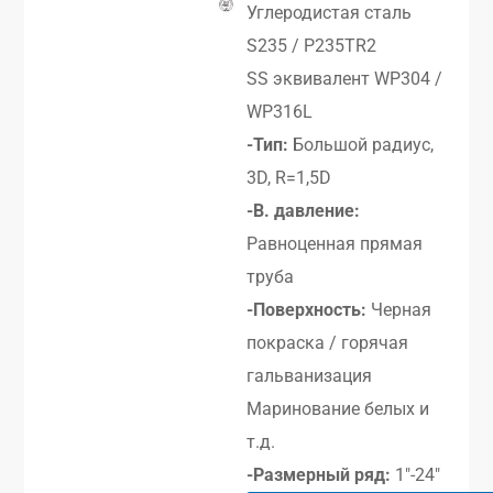
Углеродистая сталь
S235 / P235TR2
SS эквивалент WP304 /
WP316L
-Тип:
Большой радиус,
3D, R=1,5D
-В. давление:
Равноценная прямая
труба
-Поверхность:
Черная
покраска / горячая
гальванизация
Маринование белых и
т.д.
-Размерный ряд:
1″-24″