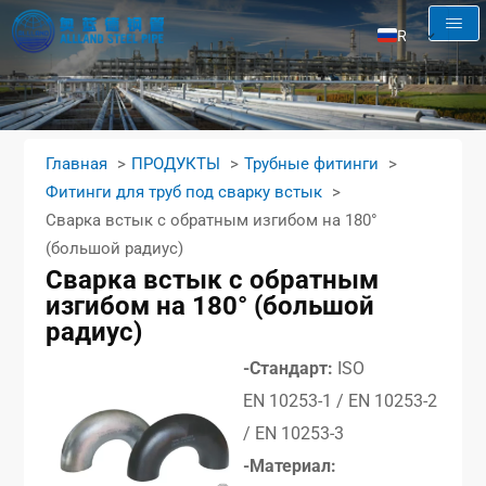
RU
EN
AR
FR
Главная
ПРОДУКТЫ
Трубные фитинги
ES
Фитинги для труб под сварку встык
Сварка встык с обратным изгибом на 180°
(большой радиус)
Сварка встык с обратным
изгибом на 180° (большой
радиус)
-Стандарт:
ISO
EN 10253-1 / EN 10253-2
/ EN 10253-3
-Материал: