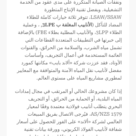
ونفقات الصيانة المتكررة على مدى عقود من الخدمة
التشغيلية. وبفضل تقنية الإنتاج المتطورة
LSAW/SSAW، تتوفر ثلاثة خيارات كاملة للطلاء
المضاد للتآكل (
الأنابيب المغلفة ب 3LPE
, ، وعملية
الطلاء 3LPP، والأنابيب المطلية بطلاء FBE) بالإضافة
إلى خبرتها في التطبيقات المتعددة القطاعات التي
تشمل مياه الشرب، والسلامة من الحرائق، والقنوات
العائمة المستخدمة في أعمال التجريف، وأساسات
الأوتاد، فقد عززت شركة «ألاند بايب» مكانتها كمورد
مفضل لأنابيب نقل المياه الآمنة والمتوافقة مع المعايير
لمطوري مشاريع المياه على مستوى العالم.
إذا كان مشروعك الحالي أو المرتقب في مجال إمدادات
المياه البلدية، أو الحماية من الحرائق، أو التجريف
البحري يتطلب أنابيب فولاذية معتمدة وفقًا لمعيار
AS/NZS 1579، فيُرجى الاتصال بفريق المبيعات
العالمي لشركة «ألاند» على الفور للحصول على أسعار
شفافة لأنابيب الفولاذ الكربوني، وورقة بيانات تقنية