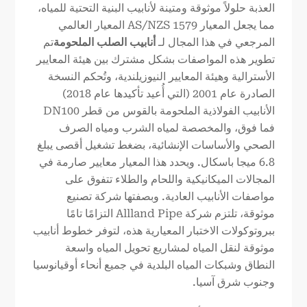
العذبة حلولاً موثوقة ومتينة لأنابيب البنية التحتية للمياه،
مما يجعل المعيار AS/NZS 1579 المعيار العالمي
المرجعي في هذا المجال لـ
أنابيب الصلب الملحومة
تم
تطوير هذه المواصفات بشكل مشترك بين هيئة المعايير
الأسترالية وهيئة المعايير النيوزيلندية، وتُحكم النسخة
الصادرة عام 2001 (التي أُعيد تأكيدها عام 2018)
الأنابيب الفولاذية الملحومة بالقوس من قطر DN100
فما فوق، والمخصصة لمياه الشرب ومياه الصرف
الصحي والأساسات الإنشائية، بضغط تشغيل أقصى يبلغ
6.8 ميجا باسكال. ويحدد هذا المعيار معايير صارمة في
المجالات الميكانيكية واللحام والطلاء تتفوق على
مواصفات الأنابيب العادية. وبصفتها شركة تصنيع
موثوقة، تلتزم شركة Allland Pipe التزامًا تامًا
ببروتوكولات الاختبار المعيارية هذه، لتوفر خطوط أنابيب
موثوقة لنقل المياه لمشاريع تحويل المياه واسعة
النطاق وشبكات المياه البلدية في جميع أنحاء أوقيانوسيا
وجنوب شرق آسيا.