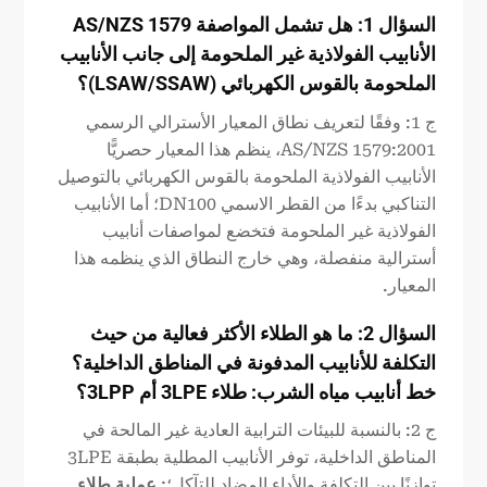
السؤال 1: هل تشمل المواصفة AS/NZS 1579
الأنابيب الفولاذية غير الملحومة إلى جانب الأنابيب
الملحومة بالقوس الكهربائي (LSAW/SSAW)؟
ج 1: وفقًا لتعريف نطاق المعيار الأسترالي الرسمي
AS/NZS 1579:2001، ينظم هذا المعيار حصريًّا
الأنابيب الفولاذية الملحومة بالقوس الكهربائي بالتوصيل
التناكبي بدءًا من القطر الاسمي DN100؛ أما الأنابيب
الفولاذية غير الملحومة فتخضع لمواصفات أنابيب
أسترالية منفصلة، وهي خارج النطاق الذي ينظمه هذا
المعيار.
السؤال 2: ما هو الطلاء الأكثر فعالية من حيث
التكلفة للأنابيب المدفونة في المناطق الداخلية؟
خط أنابيب مياه الشرب
: طلاء 3LPE أم 3LPP؟
ج 2: بالنسبة للبيئات الترابية العادية غير المالحة في
المناطق الداخلية، توفر الأنابيب المطلية بطبقة 3LPE
توازنًا بين التكلفة والأداء المضاد للتآكل؛;
عملية طلاء