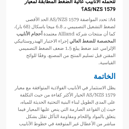
تتحمله الأنابيب عالية الضغط المطابقة لمعيار
AS/NZS 1579؟
A4: تحدد المواصفة AS/NZS 1579 الحد الأقصى
لضغط التشغيل التصميمي بـ 6.8 ميجا باسكال (68 بار)،
كما أن منتجات شركة Allland معتمدة
أحجام الأنابيب
المخصصة للضغط العالي
إجراء الاختبار الهيدروستاتيكي
الإلزامي عند ضغط يبلغ 1.5 ضعف الضغط التصميمي
المقنن قبل تسليم المنتج من المصنع، وفقًا للوائح
القياسية.
الخاتمة
يظل الاستثمار في الأنابيب الفولاذية المتوافقة مع معيار
AS/NZS 1579 الخيار الأكثر كفاءة من حيث التكلفة
على المدى الطويل لبناء البنية التحتية الحديثة للمياه،
حيث إن القواعد الصارمة التي ينص عليها المعيار فيما
يتعلق بالمواد واللحام ومقاومة التآكل تقلل بشكل
مباشر من الأعطال غير المتوقعة في خطوط الأنابيب