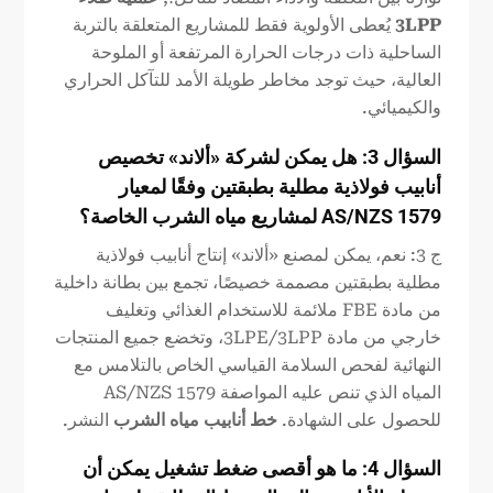
3LPP
يُعطى الأولوية فقط للمشاريع المتعلقة بالتربة
الساحلية ذات درجات الحرارة المرتفعة أو الملوحة
العالية، حيث توجد مخاطر طويلة الأمد للتآكل الحراري
والكيميائي.
السؤال 3: هل يمكن لشركة «ألاند» تخصيص
أنابيب فولاذية مطلية بطبقتين وفقًا لمعيار
AS/NZS 1579 لمشاريع مياه الشرب الخاصة؟
ج 3: نعم، يمكن لمصنع «ألاند» إنتاج أنابيب فولاذية
مطلية بطبقتين مصممة خصيصًا، تجمع بين بطانة داخلية
من مادة FBE ملائمة للاستخدام الغذائي وتغليف
خارجي من مادة 3LPE/3LPP، وتخضع جميع المنتجات
النهائية لفحص السلامة القياسي الخاص بالتلامس مع
المياه الذي تنص عليه المواصفة AS/NZS 1579
للحصول على الشهادة.
خط أنابيب مياه الشرب
النشر.
السؤال 4: ما هو أقصى ضغط تشغيل يمكن أن