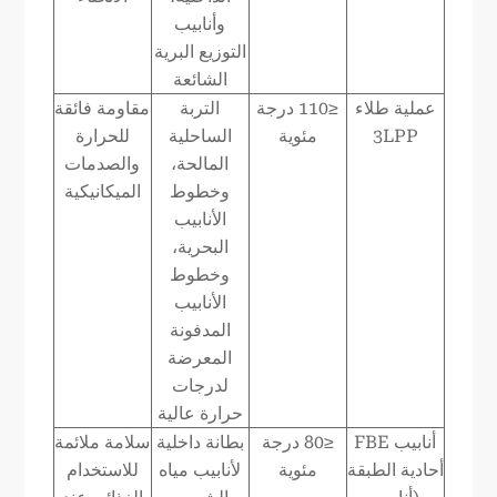
وأنابيب
التوزيع البرية
الشائعة
عملية طلاء
≤110 درجة
التربة
مقاومة فائقة
3LPP
مئوية
الساحلية
للحرارة
المالحة،
والصدمات
وخطوط
الميكانيكية
الأنابيب
البحرية،
وخطوط
الأنابيب
المدفونة
المعرضة
لدرجات
حرارة عالية
أنابيب FBE
≤80 درجة
بطانة داخلية
سلامة ملائمة
أحادية الطبقة
مئوية
لأنابيب مياه
للاستخدام