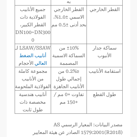
به
القطر الخارجي
القطر الخارجي
جميع الأنابيب
الاسمي ±1.0%،
الفولاذية ذات
بحد أدنى ±0.5 مم
القطر الكبير،
DN100~DN300
0
سماكة جدار
±10% من
LSAW/SSAW لـ
الأنبوب
السماكة الاسمية
أنابيب الضغط
المصممة
العالي
الأحجام
استقامة الأنابيب
≤0.2% من
مجموعة كاملة
إجمالي طول
من الأنابيب
الأنابيب الجاهزة
الفولاذية الملحومة
طول القطع
تفاوت +0 مم /
أنابيب هندسية
+150 مم
مخصصة ذات
طول ثابت
مصدر البيانات: المعيار الرسمي AS
1579:2001(R2018) الصادر عن هيئة المعايير