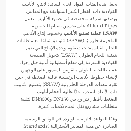
يجعل هذه الفئات المواد الخام السائدة لإنتاج الأنابيب
الفولاذية ذات القطر الكبير المتوافقة مع المعايير.
وبصفتها شركة متخصصة في تصنيع الأنابيب، تعمل
Allland Pipes على تحسين تقنياتها الحصرية
LSAW
عملية تصنيع الأنابيب
وخطوط إنتاج الأنابيب
الملحومة حلزونيًا (SSAW) لتتوافق تمامًا مع متطلبات
اللحام القياسية: حيث تقوم وحدة الإنتاج التي تعمل
بتقنية اللحام الطولي (LSAW) بتحويل الصفيحة
الفولاذية المفردة إلى قطع أسطوانية أولية قبل إجراء
عملية اللحام الطولي بالقوس المغمور على الوجهين
لإنشاء خطوط الأنابيب الرئيسية عالية الضغط، في حين
تقوم معدات الدرفلة الحلزونية (SSAW) بتصنيع الأنابيب
ذات الأبعاد الضخمة جدًّا
عالية
-
أحجام أنابيب
الضغط
بأقطار تتراوح بين DN150 وDN3000 لتلبية
متطلبات مشاريع نقل المياه بكميات كبيرة.
وفقًا للقواعد الإلزامية الواردة في الوثائق الرسمية
الصادرة عن هيئة المعايير الأسترالية (Standards