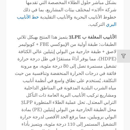
بشكل مباشر حلول الطلاء المخصصة التي تقدمها
شركة «ألاند» لمختلف بيئات المشاريع، بما في ذلك
خطوط الأنابيب البحرية والأنابيب التقليدية
خط الأنابيب
البري
التركيب.
الأنابيب المغلفة ب 3LPE
يتميز هذا المنتج بهيكل ثلاثي
الطبقات: طبقة أولية من الإيبوكسي FBE + كوبوليمر
لاصق + طبقة خارجية من البولي إيثيلين عالي الكثافة
(HDPE)، مما يوفر أداءً مستقرًا في ظل درجة حرارة
تشغيل مستمرة تصل إلى 80 درجة مئوية، مع مرونة
فائقة في درجات الحرارة المنخفضة وتنافسية من حيث
التكلفة. يُستخدم على نطاق واسع في أنظمة أنابيب
مياه الشرب البلدية المدفونة في المناطق الداخلية
ومشاريع تركيب الأنابيب البرية العامة ذات التآكل
الترابي المعتدل. تحل عملية الطلاء المتطورة 3LPP
محل الطبقة الخارجية من البولي إيثيلين (PE) بمادة
البولي بروبيلين، مما يرفع الحد الأقصى لدرجة حرارة
التشغيل المستمر إلى 110 درجة مئوية، ويتميز بأداء