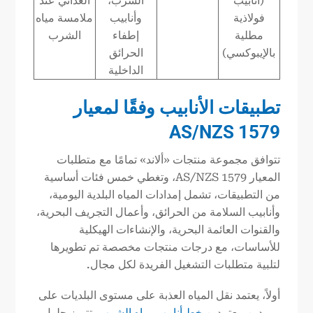
(أنابيب
الشرب،
الغذائي عند
فولاذية
وأنابيب
ملامسة مياه
مطلية
إطفاء
الشرب
بالإيبوكسي)
الحرائق
الداخلية
تطبيقات الأنابيب وفقًا لمعيار
AS/NZS 1579
تتوافق مجموعة منتجات «ألاند» تمامًا مع متطلبات
المعيار AS/NZS 1579، وتغطي خمس فئات أساسية
من التطبيقات، تشمل إمدادات المياه البلدية اليومية،
وأنابيب السلامة من الحرائق، وأعمال التجريف البحرية،
والقنوات العائمة البحرية، والإنشاءات الهيكلية
للأساسات، مع درجات منتجات مخصصة تم تطويرها
لتلبية متطلبات التشغيل الفريدة لكل مجال.
أولاً، يعتمد نقل المياه العذبة على مستوى البلديات على
موردين معتمدين
خط أنابيب مياه الشرب
. تتميز حلول