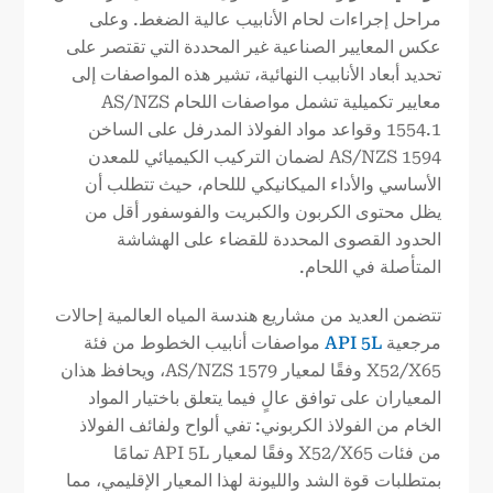
مراحل إجراءات لحام الأنابيب عالية الضغط. وعلى
عكس المعايير الصناعية غير المحددة التي تقتصر على
تحديد أبعاد الأنابيب النهائية، تشير هذه المواصفات إلى
معايير تكميلية تشمل مواصفات اللحام AS/NZS
1554.1 وقواعد مواد الفولاذ المدرفل على الساخن
AS/NZS 1594 لضمان التركيب الكيميائي للمعدن
الأساسي والأداء الميكانيكي لللحام، حيث تتطلب أن
يظل محتوى الكربون والكبريت والفوسفور أقل من
الحدود القصوى المحددة للقضاء على الهشاشة
المتأصلة في اللحام.
تتضمن العديد من مشاريع هندسة المياه العالمية إحالات
مرجعية
API 5L
مواصفات أنابيب الخطوط من فئة
X52/X65 وفقًا لمعيار AS/NZS 1579، ويحافظ هذان
المعياران على توافق عالٍ فيما يتعلق باختيار المواد
الخام من الفولاذ الكربوني: تفي ألواح ولفائف الفولاذ
من فئات X52/X65 وفقًا لمعيار API 5L تمامًا
بمتطلبات قوة الشد والليونة لهذا المعيار الإقليمي، مما