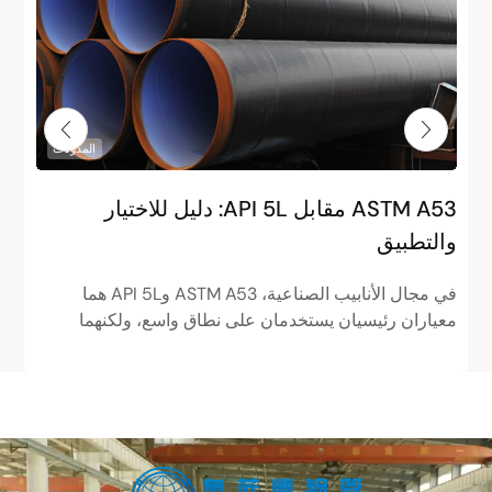
المدونات
ASTM A53 مقابل API 5L: دليل للاختيار
م
والتطبيق
ا
في مجال الأنابيب الصناعية، ASTM A53 وAPI 5L هما
ف
معياران رئيسيان يستخدمان على نطاق واسع، ولكنهما
م
مختلفان تمامًا في الوضعيات. ASTM...
ا