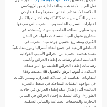
نقل المياه الآمنة هذه ببطانة داخلية من الإيبوكسي
الملائمة للاستخدام الغذائي، مقترنةً بغطاء خارجي
مقاوم للتآكل من مادة 3LPE، وقد اجتازت بالكامل
اختبارات التسرب الخاصة بمياه الشرب التي تفرضها
بنود معايير النظافة الخاصة بالمواد، وتُستخدم في
مشاريع تحويل المياه لمسافات طويلة في المدن
الكبرى ومشاريع تحسين جودة مياه الشرب في
المناطق الريفية في جميع أنحاء أستراليا ونيوزيلندا. ثانياً،
تعتمد هندسة الحماية من الحرائق الأنابيب الفولاذية
القياسية لنظام رشاشات إطفاء الحرائق وأنابيب
رشاشات إطفاء الحرائق العادية، مع المواصفات
السائدة لـ
أنبوب الرش بالجدول 40
مصنعة وفقًا
للتفاوتات القياسية في سماكة الجدران، وتتميز بالثبات
في مواجهة التقلبات المفاجئة في ضغط «الضربة
المائية» أثناء إطلاق مياه إطفاء الحرائق في حالات
الطوارئ، وذلك لشبكات إخماد الحرائق في المباني
التجارية والمجمعات الصناعية والمباني السكنية