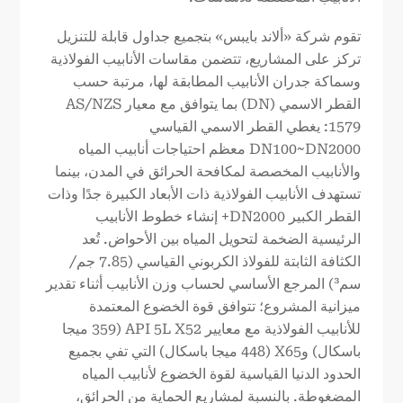
تقوم شركة «ألاند بايبس» بتجميع جداول قابلة للتنزيل
تركز على المشاريع، تتضمن مقاسات الأنابيب الفولاذية
وسماكة جدران الأنابيب المطابقة لها، مرتبة حسب
القطر الاسمي (DN) بما يتوافق مع معيار AS/NZS
1579: يغطي القطر الاسمي القياسي
DN100~DN2000 معظم احتياجات أنابيب المياه
والأنابيب المخصصة لمكافحة الحرائق في المدن، بينما
تستهدف الأنابيب الفولاذية ذات الأبعاد الكبيرة جدًا وذات
القطر الكبير DN2000+ إنشاء خطوط الأنابيب
الرئيسية الضخمة لتحويل المياه بين الأحواض. تُعد
الكثافة الثابتة للفولاذ الكربوني القياسي (7.85 جم/
سم³) المرجع الأساسي لحساب وزن الأنابيب أثناء تقدير
ميزانية المشروع؛ تتوافق قوة الخضوع المعتمدة
للأنابيب الفولاذية مع معايير API 5L X52 (359 ميجا
باسكال) وX65 (448 ميجا باسكال) التي تفي بجميع
الحدود الدنيا القياسية لقوة الخضوع لأنابيب المياه
المضغوطة. بالنسبة لمشاريع الحماية من الحرائق،