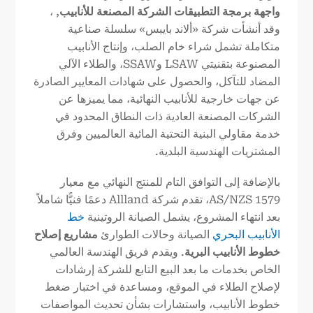
واجهة برمجة التطبيقات
الشركة المصنعة للأنابيب
, ،
وقد أنشأت شركة «ألاند بايبس» سلسلة صناعية
متكاملة تشمل شراء خام الصلب، وإنتاج الأنابيب
المصنوعة بتقنيتي LSAW وSSAW، والطلاء الآلي
المضاد للتآكل، والحصول على شهادات المعايير الصادرة
عن جهات خارجية للأنابيب النهائية، مما يميزها عن
الشركات المصنعة العادية ذات النطاق المحدود في
خدمة مقاولي البنية التحتية المائية العالميين وفرق
المشتريات الهندسية البلدية.
بالإضافة إلى التوافق التام للمنتج النهائي مع معيار
AS/NZS 1579، تقدم شركة Allland دعمًا فنيًّا شاملاً
بعد انتهاء المشروع، يشمل الصيانة الروتينية
خط
الأنابيب البحري
الصيانة وحالات الطوارئ
مشاريع إصلاح
خطوط الأنابيب البرية
. ويقدم فريق الهندسة العالمي
الخاص بخدمات ما بعد البيع التابع للشركة إرشادات
لإصلاح الطلاء في الموقع، ومساعدة في اختبار ضغط
خطوط الأنابيب، واستشارات بشأن تحديث المواصفات