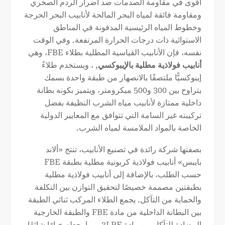
أقوى في مقاومة الصدمات ضد أضرار الردم الصخري
ومقاومة فائقة لمياه البحر المالحة لأنابيب البحر الحرجة
وخطوط المياه الرئيسية المدفونة في المناطق
الاستوائية ذات درجات الحرارة المرتفعة. وفي الوقت
نفسه، فإن الأنابيب القياسية المطلية بطلاء FBE، وهي
أنابيب فولاذية مطلية بالإيبوكسي
, ، ويستخدم طلاءً
إيبوكسيًّا ملتصقًا بالانصهار من طبقة واحدة بسمك
يتراوح بين 300 و500 ميكرومتر، ويتميز بكونه بطانة
داخلية ممتازة لأنابيب مياه الشرب النظيفة بفضل
تركيبته غير السامة التي تتوافق مع المعايير الدولية
الخاصة بالمواد الملامسة لمياه الشرب.
بصفتها شركة رائدة في تصنيع الأنابيب، تنتج «ألاند
بايبس» أنابيب فولاذية كربونية مطلية بطبقة FBE
حسب الطلب، بالإضافة إلى أنابيب فولاذية مطلية
بطبقتين مصممة خصيصًا لتحقيق التوازن بين التكلفة
والحماية من التآكل. يجمع الطلاء المركب ثنائي الطبقة
بين البطانة الداخلية من مادة FBE والطبقة الخارجية
المضادة للتآكل من مادة 3LPE، مما يجعله خيارًا شائعًا