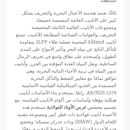
الشاهقة.
ثالثًا، تعتمد هندسة الأعمال البحرية والتجريف بشكل
كبير على الأنابيب العائمة المصممة خصيصًا،
ومجموعات الأنابيب العائمة الكاملة المخصصة
للتجريف، والعوامات الصناعية المطابقة للأنابيب. تتمتع
أنابيب Allland المحمية بعملية طلاء 3LPP بمقاومة
للتآكل الناتج عن مياه البحر وتأثير الأمواج على المدى
الطويل، وتُستخدم على نطاق واسع في تجريف الرمال
الساحلية، ونقل المياه العذبة المؤقتة بين الجزر، وأنابيب
تدوير المياه في تربية الأحياء المائية البحرية، وهي
تتوافق تمامًا مع معايير الضغط والتآكل البحرية
المستمدة من الحدود الميكانيكية القياسية الأساسية
AS/NZS 1579. رابعًا، يستخدم بناء الأساسات أنابيب
هيكلية مؤهلة وأساسات من أكوام الأنابيب القياسية، مع
تصميم مخصص
غرس الأوتاد الفولاذية
تستخدم هذه
الأعمدة أنابيب فولاذية ذات قطر كبير ومصنوعة بتقنية
اللحام الدوار (SSAW) وذات جدران سميكة؛ وتخضع
هذه الأعمدة لاختبارات تحمل الضغط المحوري وفقًا