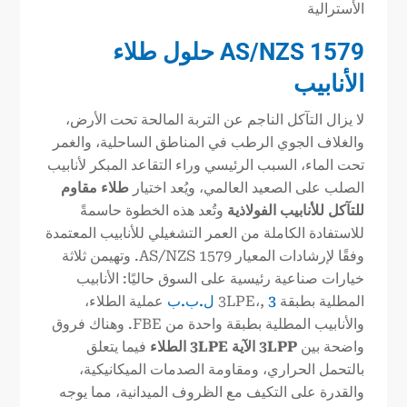
الأسترالية
AS/NZS 1579 حلول طلاء
الأنابيب
لا يزال التآكل الناجم عن التربة المالحة تحت الأرض،
والغلاف الجوي الرطب في المناطق الساحلية، والغمر
تحت الماء، السبب الرئيسي وراء التقاعد المبكر لأنابيب
الصلب على الصعيد العالمي، ويُعد اختيار
طلاء مقاوم
للتآكل للأنابيب الفولاذية
وتُعد هذه الخطوة حاسمةً
للاستفادة الكاملة من العمر التشغيلي للأنابيب المعتمدة
وفقًا لإرشادات المعيار AS/NZS 1579. وتهيمن ثلاثة
خيارات صناعية رئيسية على السوق حاليًا: الأنابيب
المطلية بطبقة 3LPE،,
3 ل.ب.ب
عملية الطلاء،
والأنابيب المطلية بطبقة واحدة من FBE. وهناك فروق
واضحة بين
LPP
3
الآية 3
LPE
الطلاء
فيما يتعلق
بالتحمل الحراري، ومقاومة الصدمات الميكانيكية،
والقدرة على التكيف مع الظروف الميدانية، مما يوجه