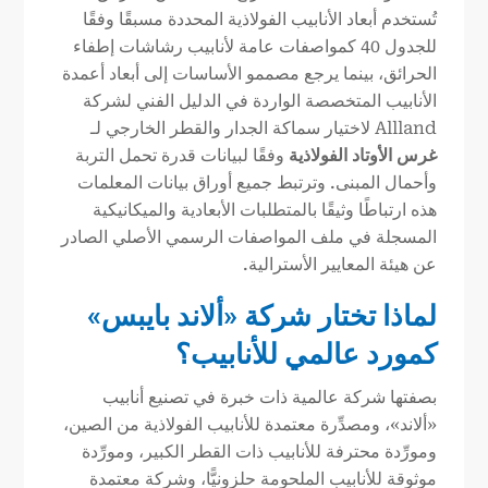
تُستخدم أبعاد الأنابيب الفولاذية المحددة مسبقًا وفقًا
للجدول 40 كمواصفات عامة لأنابيب رشاشات إطفاء
الحرائق، بينما يرجع مصممو الأساسات إلى أبعاد أعمدة
الأنابيب المتخصصة الواردة في الدليل الفني لشركة
Allland لاختيار سماكة الجدار والقطر الخارجي لـ
غرس الأوتاد الفولاذية
وفقًا لبيانات قدرة تحمل التربة
وأحمال المبنى. وترتبط جميع أوراق بيانات المعلمات
هذه ارتباطًا وثيقًا بالمتطلبات الأبعادية والميكانيكية
المسجلة في ملف المواصفات الرسمي الأصلي الصادر
عن هيئة المعايير الأسترالية.
لماذا تختار شركة «ألاند بايبس»
كمورد عالمي للأنابيب؟
بصفتها شركة عالمية ذات خبرة في تصنيع أنابيب
«ألاند»، ومصدِّرة معتمدة للأنابيب الفولاذية من الصين،
ومورِّدة محترفة للأنابيب ذات القطر الكبير، ومورِّدة
موثوقة للأنابيب الملحومة حلزونيًّا، وشركة معتمدة