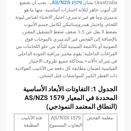
Australia) بشأن
AS/NZS 1579
, ، يجب أن تخضع
كل أنبوب جاهز لثلاثة اختبارات أساسية، منها ما هو
تدميري وما هو غير تدميري: اختبار الانحناء لقياس ليونة
اللحام، واختبار هيدروستاتيكي لكامل جسم الأنبوب
بضغط لا يقل عن 1.5 ضعف ضغط التشغيل المقنن،
بالإضافة إلى الفحص غير التدميري بالموجات فوق
الصوتية أو بالأشعة السينية للتأكد من خلو اللحامات من
الفراغات الداخلية؛ يقوم مختبر مراقبة الجودة الداخلي
في شركة «ألاند» بمحاكاة جميع ظروف الاختبار
القياسية لضمان مطابقة كل دفعة من الأنابيب الفولاذية
ذات القطر الكبير للمواصفات قبل الشحن.
الجدول 1: التفاوتات الأبعاد الأساسية
المحددة في المعيار AS/NZS 1579
(النطاق المعتمد النموذجي)
معلمة الفحص
AS/NZS 1579
فئة الأنابيب
التفاوت المسموح
المطبقة