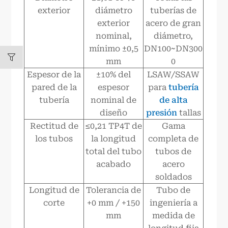
exterior
diámetro
tuberías de
exterior
acero de gran
nominal,
diámetro,
mínimo ±0,5
DN100~DN300
mm
0
Espesor de la
±10% del
LSAW/SSAW
pared de la
espesor
para
tubería
tubería
nominal de
de alta
diseño
presión
tallas
Rectitud de
≤0,21 TP4T de
Gama
los tubos
la longitud
completa de
total del tubo
tubos de
acabado
acero
soldados
Longitud de
Tolerancia de
Tubo de
corte
+0 mm / +150
ingeniería a
mm
medida de