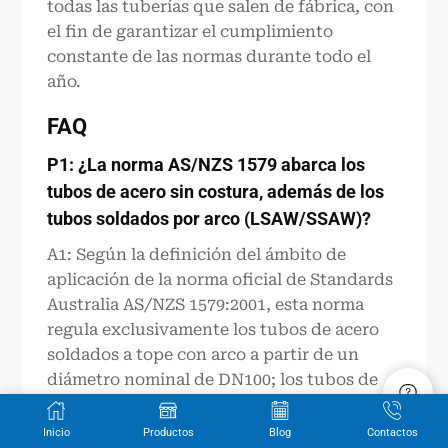
todas las tuberías que salen de fábrica, con
el fin de garantizar el cumplimiento
constante de las normas durante todo el
año.
FAQ
P1: ¿La norma AS/NZS 1579 abarca los
tubos de acero sin costura, además de los
tubos soldados por arco (LSAW/SSAW)?
A1: Según la definición del ámbito de
aplicación de la norma oficial de Standards
Australia AS/NZS 1579:2001, esta norma
regula exclusivamente los tubos de acero
soldados a tope con arco a partir de un
diámetro nominal de DN100; los tubos de
acero sin costura se rigen por
especificaciones australianas
Inicio
Productos
Blog
Contactos