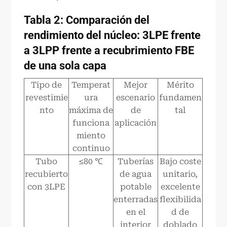
Tabla 2: Comparación del
rendimiento del núcleo: 3LPE frente
a 3LPP frente a recubrimiento FBE
de una sola capa
Tipo de
Temperat
Mejor
Mérito
revestimie
ura
escenario
fundamen
nto
máxima de
de
tal
funciona
aplicación
miento
continuo
Tubo
≤80 ℃
Tuberías
Bajo coste
recubierto
de agua
unitario,
con 3LPE
potable
excelente
enterradas
flexibilida
en el
d de
interior
doblado