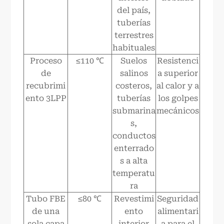
del país,
tuberías
terrestres
habituales
Proceso
≤110 ℃
Suelos
Resistenci
de
salinos
a superior
recubrimi
costeros,
al calor y a
ento 3LPP
tuberías
los golpes
submarina
mecánicos
s,
conductos
enterrado
s a alta
temperatu
ra
Tubo FBE
≤80 ℃
Revestimi
Seguridad
de una
ento
alimentari
sola capa
interior
a para el