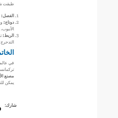
طبقت شرك
الفصل:
ل
دوناج:
وب
الأنبوب،
الربط:
تم
التدحرج
الخات
في عالم إ
تركمانست
مصنع الأن
يمكن للت
شارك: