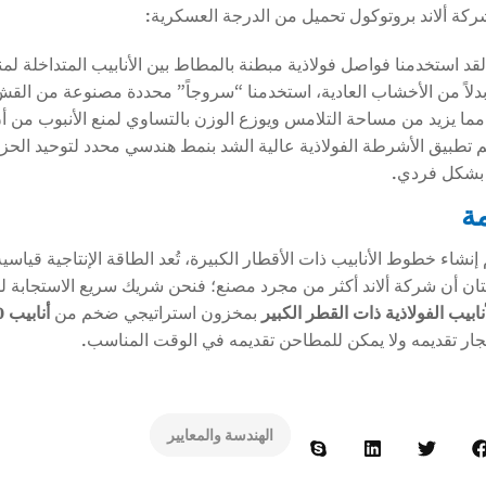
ة ألاند بروتوكول تحميل من الدرجة العسكرية:
قد استخدمنا فواصل فولاذية مبطنة بالمطاط بين الأنابيب المتداخلة لمنع 
دلاً من الأخشاب العادية، استخدمنا “سروجاً” محددة مصنوعة من ال
 مما يزيد من مساحة التلامس ويوزع الوزن بالتساوي لمنع الأنبوب من 
 تطبيق الأشرطة الفولاذية عالية الشد بنمط هندسي محدد لتوحيد الحزمة
 بشكل فردي.
مة
نشاء خطوط الأنابيب ذات الأقطار الكبيرة، تُعد الطاقة الإنتاجية قياسي
ان أن شركة ألاند أكثر من مجرد مصنع؛ فنحن شريك سريع الاستجابة للبن
ابيب الفولاذية ذات القطر الكبير
بمخزون استراتيجي ضخم من
أنابيب API 5L X60 LSAW API 5L X60
جار تقديمه ولا يمكن للمطاحن تقديمه في الوقت المناسب.
الهندسة والمعايير