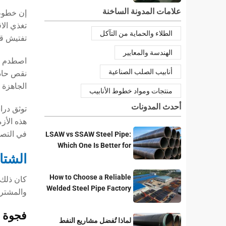
علامات المدونة الساخنة
إن خطوط 
الطلاء والحماية من التآكل
تفتيش قب
الهندسة والمعايير
اصطدم ال
أنابيب الصلب الصناعية
نقص حاد
الجاهزة 
منتجات ومواد خطوط الأنابيب
أحدث المدونات
توثق دراسة الح
في التصنيع لمدة 60 يومًا إلى
LSAW vs SSAW Steel Pipe:
Which One Is Better for
الشتا
Pipeline Projects?
How to Choose a Reliable
كان ذلك 
Welded Steel Pipe Factory
والمشتري
for Your Project
فجوة 
لماذا تُفضل مشاريع النفط