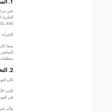
1. المخزون الاستراتيجي مقابل المخزون القياسي
نحن ندرك
5L X60 و X70 عالية الجودة، محفوظة خصيصًا لسيناريوهات إنقاذ الخطوط الرئيسية.
الإجراء:
متطلبات 
2. التخصيص الداخلي (إعادة الشطف)
كان التو
في الموق