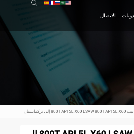
دونات
الاتصال
800T إلى تركمانستان
المشروع: أنابيب 800T API 5L X60 LSAW 800T API 5L X60 إلى