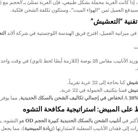
 إذا كانت العربة محملة بشكل طبيعي، فإن العربة تمتلئ بـ
الحجم
مع 25 طنًا فقط من الأنابيب مقاس 36 بوصة.
يدفع العميل ثمن “الهواء الميت”. وستكون تكلفة الشحن فلكية.
تقنية “التعشيش”
 في ميزانية العميل، اقترح فريق الهندسة اللوجستية في شركة ألاند
الت
ت
عشيش
كنا بحاجة إلى 32 عربة تقريباً.
عشيش
قمنا بتكثيف الحمولة في 22 عربة.
30 انخفاض في إجمالي تكاليف الشحن بالسكك الحديدية
, مما يوفر على ا
 على المبيض: استراتيجية مكافحة التشوه
أكبر في
أنابيب الشحن بالسكك الحديدية كبيرة الحجم OD
هو التشوه. ي
ات إلى فقدان الأنابيب السفلية لاستدارتها (
زيادة المبيضية
)، مما يجعل ا