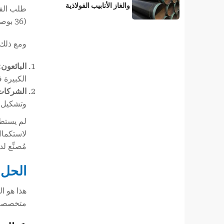
والغاز الأنابيب الفولاذية
طلب الفر
المطلية بطبقة 3LPE؟
(36 بوصة).
ومع ذلك،
البائعون:
الكبيرة 
الشركات
وتشكيل JCOE.
لاستكمال
مُصنِّع ل
الحل
متخصصة