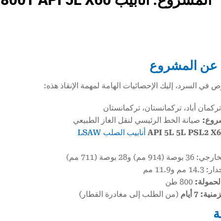
عن المشروع
ص في السرد، إليك الإحصائيات الهامة لمهمة الإنقاذ هذه:
ركمان أباد، تركمانستان، تركمانستان
روع:
صيانة الخط الرئيسي لنقل الغاز الطبيعي
أنابيب الصلب LSAW
91 مم) و28 بوصة (711 مم)
مم و11.9 مم
لحمولة:
800 طن
ية: 7 أيام
(من الطلب إلى مغادرة القطار)
ة