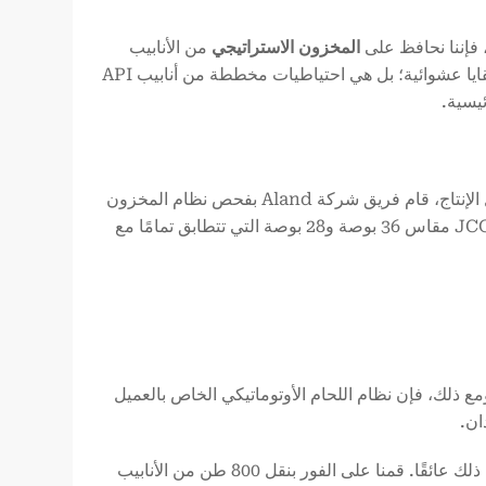
 فإننا نحافظ على
المخزون الاستراتيجي
من الأنابيب
العارية التي يتراوح حجمها من 20 بوصة إلى 56 بوصة في منشأتنا. هذه ليست بقايا عشوائية؛ بل هي احتياطيات مخططة من أنابيب API
بينما كان الموردون الآخرون يتصلون بشكل محموم بالمصانع للتحقق من جداول الإنتاج، قام فريق شركة Aland بفحص نظام المخزون
المباشر لدينا. في غضون ساعتين، حددنا وأغلقنا 800 طن من مخزون أنابيب JCOE مقاس 36 بوصة و28 بوصة التي تتطابق تمامًا مع
وجودة في مخزوننا ذات حواف مائلة قياسية بزاوية 30 درجة. ومع ذلك، فإن نظام اللحام الأوتوماتيكي الخاص بالعميل
ان.
ولأن شركة Allland شركة تصنيع لديها ورشة تشطيب مجهزة بالكامل، لم يكن ذلك عائقًا. قمنا على الفور بنقل 800 طن من الأنابيب