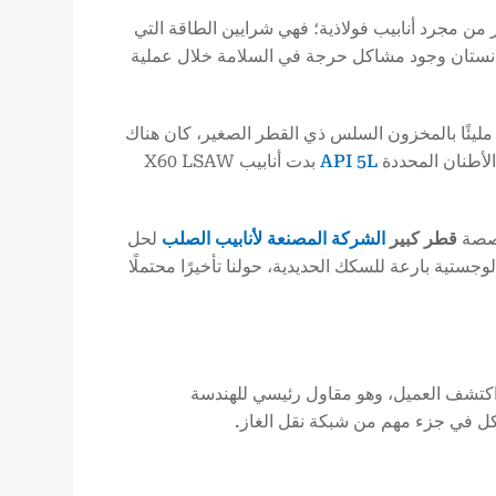
 من مجرد أنابيب فولاذية؛ فهي شرايين الطاقة التي
شف جزء من خط رئيسي بقطر 36 بوصة في تركمانستان وجود مشاكل حرجة في السلامة خلال عملية
 مليئًا بالمخزون السلس ذي القطر الصغير، كان هناك
API 5L
بدت أنابيب X60 LSAW
قطر كبير
الشركة المصنعة لأنابيب الصلب
لحل
 مخزوننا الاستراتيجي من أنابيب JCOE وتنفيذ خطة لوجستية بارعة للسكك الحديدية، حولنا تأخيرًا محتملًا
كتشف العميل، وهو مقاول رئيسي للهندسة
آكل في جزء مهم من شبكة نقل الغاز.