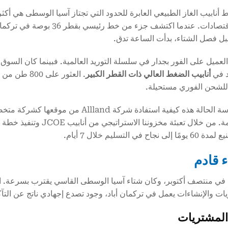
أنابيب الغاز الطبيعي العابرة للحدود التي تجتاز آسيا الوسطى هي أكثر
تغذي الاقتصادات. عندما اكت
ل فصل الشتاء، بدأت الساعة تدق.
عميل على الفور بجدار في سلسلة التوريد العالمية. فبينما كان السوق
 في
أنابيب الضغط العالي ذات القطر الكبير
. العثور على 800 طن من الأطنان المحددة
للشحن الفوري مستحيلة.
الة هذه كيفية استفادة شركة Allland من موقعها كشركة متخصصة
هذه الأزمة. من خلال تعبئة
 نجاح في التسليم خلال 7 أيام.
ء قادم
في منتصف أكتوبر، وكان شتاء آسيا الوسطى القاسي يقترب بسرعة. ا
ات والإنشاءات يعمل في تركمان أباد، وجود تصدع إجهادي ناتج عن الت
المشتريات