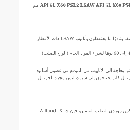
, ، OD 914 مم
لا يحتفظ معظم بائعي المخزون إلا بالأنابيب غير الملحومة حتى 24 بوصة. ونادرًا ما يحتفظون بأنابيب LSAW ذات الأقطار
يتطلب طلب إنتاج جديد من المصنع عادةً مهلة تتراوح من 45 إلى 60 يومًا لشراء المواد الخام (ألواح الصلب)
فاض درجات الحرارة، كانوا بحاجة إلى الأنابيب في الموقع في غضون أسابيع
ر، بل كان يحتاجون إلى شريك ليس مجرد تاجر، بل
هذا هو المكان الذي أحدث فيه موقع شركة Allland في السوق الفرق. على عكس موردي الصلب العامين، فإن شركة Allland