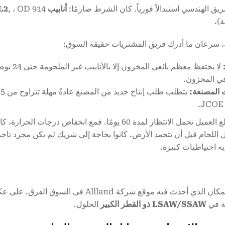
يق الهندسي استبدالاً فورياً. كان الشرط صارمًا:
أنابيب API 5L X60 PSL2 LSAW API 5L X60 PSL2
 سرعان ما أدرك فريق المشتريات حقيقة السوق:
في المخزون.
 المصنعة:
لم يستطع العميل تحمل الانتظار لمدة 60 يومًا. فمع انخ
 اللحام قبل أن تتجمد الأرض. كانوا بحاجة إلى شريك لم يكن مجرد تاج
ديه احتياطيات كبيرة.
 في
LSAW/SSAW ذو القطر الكبير
الحلول.