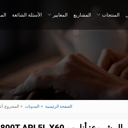
المنتجات
المشاريع
المعايير
الأسئلة الشائعة
الم
الصفحة الرئيسية
المدونات
المشروع: أنابيب  API 5L X60 LSAW 800T API 5L X60