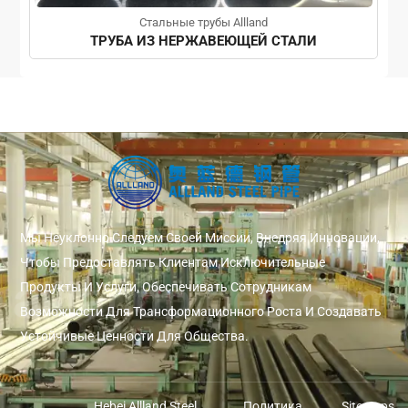
Стальные трубы Allland
ТРУБА ИЗ НЕРЖАВЕЮЩЕЙ СТАЛИ
Мы Неуклонно Следуем Своей Миссии, Внедряя Инновации,
Чтобы Предоставлять Клиентам Исключительные
Продукты И Услуги, Обеспечивать Сотрудникам
Возможности Для Трансформационного Роста И Создавать
Устойчивые Ценности Для Общества.
Hebei Allland Steel
Политика
Sitemaps