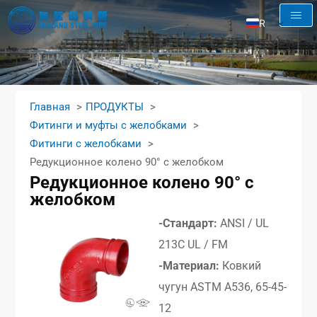
RU
EN
AR
FR
Главная
ПРОДУКТЫ
ES
Фитинги и муфты с желобками
Фитинги с желобками
Редукционное колено 90° с желобком
Редукционное колено 90° с
желобком
-Стандарт:
ANSI / UL
213C UL / FM
-Материал:
Ковкий
чугун ASTM A536, 65-45-
12