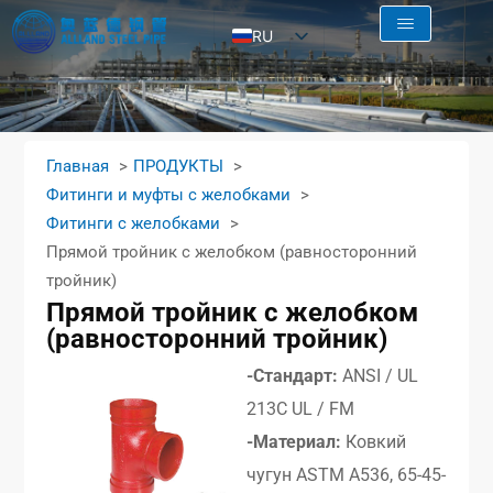
RU
EN
AR
FR
Главная
ПРОДУКТЫ
ES
Фитинги и муфты с желобками
Фитинги с желобками
Прямой тройник с желобком (равносторонний
тройник)
Прямой тройник с желобком
(равносторонний тройник)
-Стандарт:
ANSI / UL
213C UL / FM
-Материал:
Ковкий
чугун ASTM A536, 65-45-