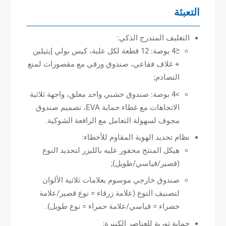
التعبئة
التغليف المتدرج الذكي:
≤4 بوصة: 12 قطعة لكل علبة، كيس بولي إيثيلين
+ غلاف فقاعي، صندوق ورقي مع مقصورات لمنع
التصادم;
>4 بوصة: صندوق خشبي واحد معلق، واجهة ثلاثية
الاتجاهات مع غطاء حماية EVA، تصميم صندوق
مجوف لسهولة التعامل مع الرافعة الشوكية.
نظام تحديد الهوية المقاوم للأخطاء:
هيكل المنتج محفور عليه بالليزر لتحديد النوع
(قصير/قياسي/طويل);
صندوق خارجي موسوم بعلامات ثلاثية الألوان
لتصنيف النوع (علامة زرقاء = نوع قصير/علامة
خضراء = قياسي/علامة حمراء = نوع طويل).
حماية ثورية للعناصر الكبيرة: