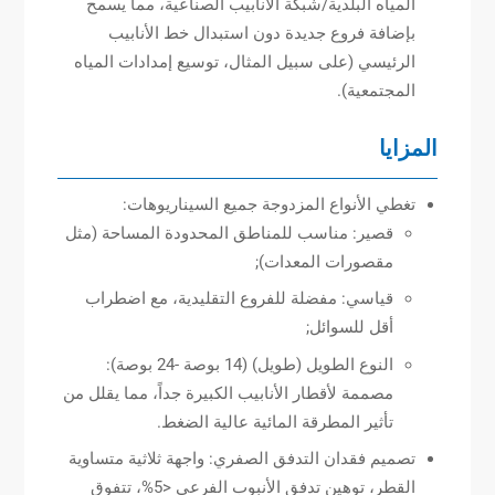
المياه البلدية/شبكة الأنابيب الصناعية، مما يسمح
بإضافة فروع جديدة دون استبدال خط الأنابيب
الرئيسي (على سبيل المثال، توسيع إمدادات المياه
المجتمعية).
المزايا
تغطي الأنواع المزدوجة جميع السيناريوهات:
قصير: مناسب للمناطق المحدودة المساحة (مثل
مقصورات المعدات);
قياسي: مفضلة للفروع التقليدية، مع اضطراب
أقل للسوائل;
النوع الطويل (طويل) (14 بوصة -24 بوصة):
مصممة لأقطار الأنابيب الكبيرة جداً، مما يقلل من
تأثير المطرقة المائية عالية الضغط.
تصميم فقدان التدفق الصفري: واجهة ثلاثية متساوية
القطر، توهين تدفق الأنبوب الفرعي <5%، تتفوق