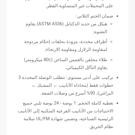
على المحملات غير المتساوية القطر.
ضمان الختم الثلاثي:
هيكل من حديد الدكتايل (ASTM A536) يقاوم
التشوه;
أطراف مخددة، مزودة بحلقات إحكام مزدوجة
لمقاومة الزلازل ومقاومة الارتخاء;
طلاء مجلفن بالغمس الساخن (≥80 ميكرومتر)
يقاوم التآكل الكيميائي.
تركيب على أدنى مستوى: تتطلب الوصلة المخددة 3
خطوات فقط (محاذاة الأنابيب ← المشبك ←
البراغي)، 90% أسرع من وصلات الشفة.
تغطية كاملة الحجم: 1 بوصة - 24 بوصة تلبي جميع
الاحتياجات من الأنابيب الفرعية السكنية إلى الأنابيب
الرئيسية الصناعية، وتضمن شهادة UL/FM سلامة
نظام الحريق.