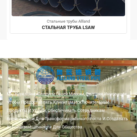
Стальные трубы Allland
СТАЛЬНАЯ ТРУБА LSAW
Мы Неуклонно Следуем Своей Миссии, Внедряя Инновации,
Чтобы Предоставлять Клиентам Исключительные
Продукты И Услуги, Обеспечивать Сотрудникам
Возможности Для Трансформационного Роста И Создавать
Устойчивые Ценности Для Общества.