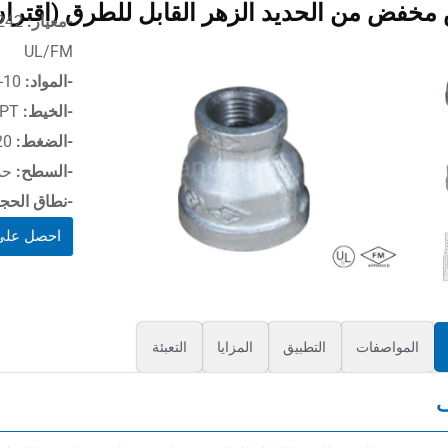
مخفض من الحديد الزهر القابل للطرق (اقت
-معيار:
ISO 49 / EN 10242
UL/FM
-المواد:
BHS EN 1562، EN-GJMB-350-10
-الخيط:
BSPT
-الضغط:
20 ~ 25 بار، ≤ PN25
-السطح:
حدي
-نطاق الحج
احصل على
المواصفات
التطبيق
المزايا
التعبئة