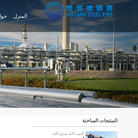
المنزل
حول
المنتجات الساخنة
ا
أنابيب ألاند ستيل ألاند