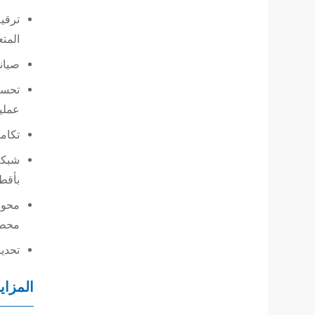
المت
صيان
تحسين
عمليا
تكام
شبكة 
بأقطا
محور
محطا
تحديث 
المزايا