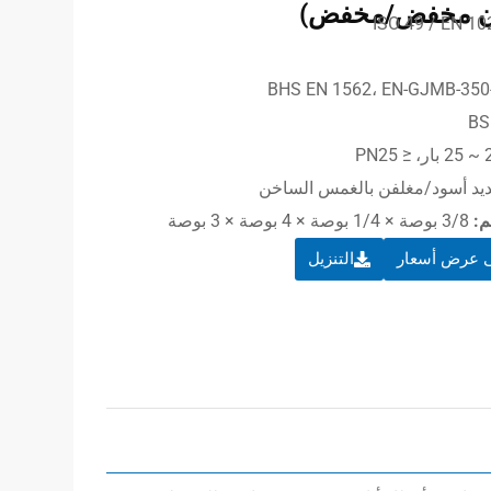
ران مخفض/مخفض)
د أسود/مغلفن بالغمس الساخن
م:
3/8 بوصة × 1/4 بوصة × 4 بوصة × 3 بوصة
 عرض أسعار
التنزيل