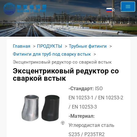
RU
EN
AR
FR
Главная
ПРОДУКТЫ
Трубные фитинги
ES
Фитинги для труб под сварку встык
Эксцентриковый редуктор со сваркой встык
Эксцентриковый редуктор со
сваркой встык
-Стандарт:
ISO
EN 10253-1 / EN 10253-2
/ EN 10253-3
-Материал:
Углеродистая сталь
S235 / P235TR2