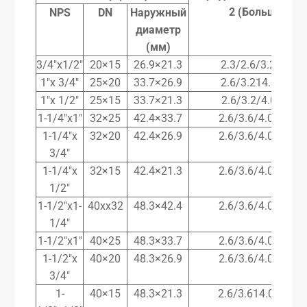
2
(Большой
ко
NPS
DN
Наружный
диаметр
(мм)
3/4″x1/2″
20×15
26.9×21.3
2.3/2.6/3.214.0/4
1″x 3/4″
25×20
33.7×26.9
2.6/3.214.0/4.5/5
1″x 1/2″
25×15
33.7×21.3
2.6/3.2/4.0/4.5/5
1-1/4″x1″
32×25
42.4×33.7
2.6/3.6/4.0/5.0/6
1-1/4″x
32×20
42.4×26.9
2.6/3.6/4.0/5.0/6
3/4″
1-1/4″x
32×15
42.4×21.3
2.6/3.6/4.0/5.0/6
1/2″
1-1/2″x1-
40xx32
48.3×42.4
2.6/3.6/4.0/5.0/6
1/4″
1-1/2″x1″
40×25
48.3×33.7
2.6/3.6/4.0/5.0/6
1-1/2″x
40×20
48.3×26.9
2.6/3.6/4.0/5.0/6
3/4″
1-
40×15
48.3×21.3
2.6/3.614.0/5.0/6