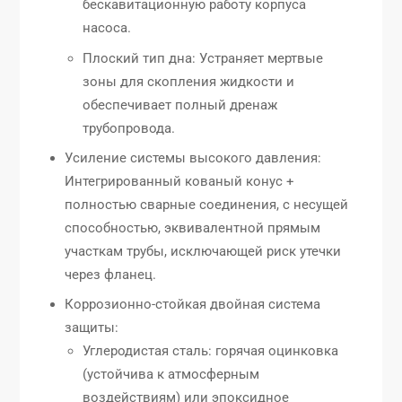
бескавитационную работу корпуса
насоса.
Плоский тип дна: Устраняет мертвые
зоны для скопления жидкости и
обеспечивает полный дренаж
трубопровода.
Усиление системы высокого давления:
Интегрированный кованый конус +
полностью сварные соединения, с несущей
способностью, эквивалентной прямым
участкам трубы, исключающей риск утечки
через фланец.
Коррозионно-стойкая двойная система
защиты:
Углеродистая сталь: горячая оцинковка
(устойчива к атмосферным
воздействиям) или эпоксидное