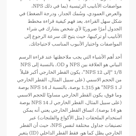
مواصفات الأنابيب الرئيسية (بما في ذلك NPS،
والعرض العمودي، وسُمك الجدار، ودرجة الضغط) في
شكل سهل القراءة. يعد فهم كيفية قراءة مخطط
الجدول أمرًا ضروريًا لأي شخص يشارك في شراء
الأنابيب أو تركيبها، حيث يتيح لك سرعة الرجوع إلى
المواصفات واختيار الأنبوب المناسب لاحتياجاتك.
أحد أهم الأشياء التي يجب ملاحظتها عند قراءة الرسم
البياني هو العلاقة بين NPS و OD. بالنسبة إلى NPS
1/8 “إلى NPS 12”، يكون القطر الخارجي أكبر قليلاً
من الحجم الاسمي (على سبيل المثال، القطر الخارجي
لـ NPS 1" هو 1.315 بوصة. بالنسبة لـ NPS 14 بوصة
وما فوق، يكون القطر الخارجي مساويًا للحجم الاسمي
(على سبيل المثال، القطر الخارجي لـ NPS 14 بوصة
هو 14 بوصة). اتساق القطر الخارجي يعني أنه يمكن
استخدام الملحقات (مثل الأكواع والفلنجات) عبر
تصنيفات جداول مختلفة لنفس NPS، حيث أن القطر
الخارجي يظل كما هو، فقط القطر الداخلي (ID) يتغير