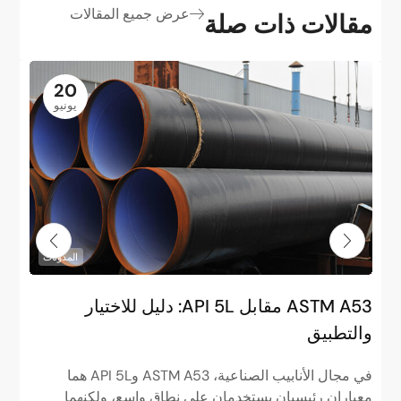
عرض جميع المقالات
مقالات ذات صلة
20
يونيو
المدونات
ASTM A53 مقابل API 5L: دليل للاختيار
م
والتطبيق
ا
في مجال الأنابيب الصناعية، ASTM A53 وAPI 5L هما
ف
معياران رئيسيان يستخدمان على نطاق واسع، ولكنهما
م