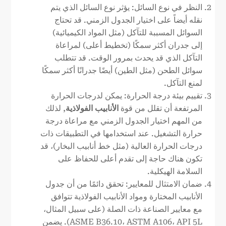
النظر في نوع السائل: يؤثر نوع السائل الذي يتم
نقله أيضاً على اختيار الجدول الزمني. قد تحتاج
السوائل المسببة للتآكل (مثل المواد الكيميائية)
إلى جدران أكثر سمكًا (تخطيط أعلى) لمراعاة
التآكل الذي قد يحدث بمرور الوقت. قد تتطلب
سوائل الطحن (مثل الطين) أيضًا جدرانًا أكثر سمكًا
لمنع التآكل.
تقييم بيئة درجة الحرارة: يمكن لدرجات الحرارة
المرتفعة أن تقلل من قوة
الأنابيب الفولاذية
, لذلك
من المهم اختيار الجدول الزمني مع مراعاة درجة
حرارة التشغيل. عند استخدامها في التطبيقات ذات
درجات الحرارة العالية (مثل خط أنابيب البخار)، قد
تكون هناك حاجة إلى تقدم أعلى للحفاظ على
السلامة الهيكلية.
ضمان الامتثال للمعايير: تحقق دائمًا من أن جدول
الأنابيب المختارة ومواد الأنابيب الفولاذية تتوافق
مع معايير الصناعة ذات الصلة (على سبيل المثال،
ASME B36.10، ASTM A106، API 5L). يضمن