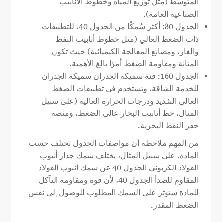
المتوسط (مثل توزيع المياه وخطوط الأنابيب
الصناعية العامة).
الجدول 80: أكثر سُمكًا من الجدول 40، للتطبيقات
ذات الضغط العالي (مثل خطوط أنابيب النفط
والغاز، ومصانع المعالجة الكيميائية) حيث تكون
المتانة ومقاومة الضغط أمرًا بالغ الأهمية.
الجدول 160: فئة سميكة الجدران سميكة الجدران
للخدمة الشاقة، وتستخدم في تطبيقات الضغط
العالي الشديد ودرجات الحرارة العالية (على سبيل
المثال، خط أنابيب البخار عالي الضغط، ومنصة
حفر النفط البحرية.
من المهم ملاحظة أن مواصفات الجدول تختلف حسب
المادة. على سبيل المثال، يختلف سمك جدار أنبوب
الفولاذ الكربوني الجدول 40 عن سمك أنبوب الفولاذ
المقاوم للصدأ الجدول 40، لأن قوة ومقاومة التآكل
للمادة ستؤثر على السمك المطلوب للوصول إلى نفس
الضغط المقدر.