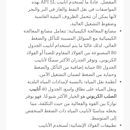
المفضل. عادةً ما تُستخدم أنابيب API 5L بهذه
المواصفات في نقل النفط والغاز في البر والبحر
لأنها يمكن أن تتحمل الظروف البيئية القاسية
وضغوط التشغيل العالية.
مصانع المعالجة الكيميائية: تتعامل مصانع المعالجة
الكيميائية مع السوائل المسببة للتآكل والضغط
العالي، لذلك غالبًا ما يتم استخدام أنابيب الجدول
80 المصنوعة من الفولاذ المقاوم للصدأ أو الفولاذ
الكربوني. وتوفر الجدران الأكثر سمكًا لأنابيب
الجدول 80 حماية إضافية من التآكل والضغط
وحماية من الضغط لضمان التشغيل الآمن.
أنظمة نقل المياه: بالنسبة لإمدادات المياه البلدية
ونقل المياه على نطاق واسع، الجدول 40
أنابيب
الصلب الكربوني
هو الخيار الأكثر شيوعًا. فهو يوفر
توازنًا بين القوة والفعالية من حيث التكلفة، مما
يجعله مناسبًا لأنابيب المياه ذات الضغط المنخفض
إلى المتوسط.
تطبيقات الفولاذ الإنشائية: تُستخدم الأنابيب