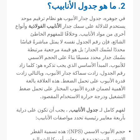
2. ما هو جدول الأنابيب؟
في جوهره، جدول جدار الأنبوب هو نظام ترقيم موحد
يستخدم للدلالة على سمك جدار
الأنابيب الفولاذية
وأنواع
أخرى من مواد الأنابيب. وخلافًا للمفهوم الخاطئ
الشائع، فإن رقم الجدول نفسه لا يمثل مباشرةً قياسًا
محددًا لسُمك الجدار؛ بل هو قيمة مرجعية مرتبطة
بسُمك جدار محدد مسبقًا بناءً على الحجم الاسمي
للأنبوب. المبدأ الأساسي الذي يجب تذكره هو: كلما زاد
رقم الجدول، زادت سماكة جدار الأنبوب، وبالتالي زادت
قدرة الأنبوب على تحمل الضغط. هذه العلاقة بالغة
الأهمية لضمان قدرة الأنبوب المختار على تحمل ضغط
التشغيل ودرجة حرارة الاستخدام المقصود.
لفهم كامل لـ
جدول الأنابيب
, ، يجب أن تكون على دراية
بأربعة معايير رئيسية تحدد مواصفات الأنابيب:
حجم الأنبوب الاسمي (NPS): هذه تسمية القطر
الاسمي المستخدمة في معايير أمريكا الشمالية