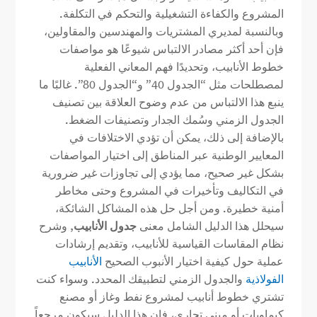
المشروع والكفاءة التشغيلية والتحكم في التكلفة.
وبالنسبة لمديري المشتريات والمهندسين والمقاولين،
فإن أحد أكثر مصادر الالتباس شيوعًا هو مواصفات
خطوط الأنابيب، وتحديدًا فهم المعاني الفعلية
لمصطلحات مثل “الجدول 40” و“الجدول 80”. غالبًا ما
ينبع هذا الالتباس من عدم وضوح العلاقة بين تصنيف
الجدول الزمني وسُمك الجدار وتصنيفات الضغط.
بالإضافة إلى ذلك، يمكن أن تؤدي الاختلافات في
المعايير الوطنية عبر المناطق إلى اختيار المواصفات
بشكل غير صحيح، مما يؤدي إلى تجاوزات غير ضرورية
في التكاليف وتأخيرات في المشروع وحتى مخاطر
أمنية خطيرة. ومن أجل حل هذه المشاكل الشائكة،
سيحلل هذا الدليل الشامل معنى
جدول الأنابيب
, وشرح
نظام المقاسات القياسية للأنابيب، وتقديم إرشادات
عملية حول كيفية اختيار الأنبوب الصحيح
الأنابيب
الفولاذية
والجدول الزمني لتطبيقك المحدد. وسواء كنت
تشتري خطوط أنابيب لمشروع نفط وغاز أو مصنع
كيماويات أو مبنى تجاري، فإن هذا الدليل سيكون مرجعاً