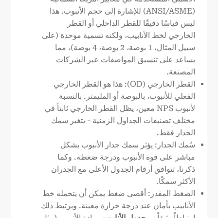
(ANSI/ASME) للإشارة إلى حجم الأنبوب. هذا
ليس قياسًا دقيقًا للقطر الداخلي أو القطر
الخارجي لخط الأنابيب، ولكنه تسمية موحدة (على
سبيل المثال، 1 بوصة، 2 بوصة، 4 بوصة)، مما
يساعد على تنسيق المواصفات عبر الشركات
المصنعة.
القطر الخارجي (OD): هذا هو القطر الخارجي
الفعلي للأنبوب، بالبوصة أو المليمتر. بالنسبة
لأنبوب NPS معين، يظل القطر الخارجي ثابتاً في
مختلف تصنيفات الجداول الزمنية - يتغير سمك
الجدار فقط.
سُمك الجدار: يؤثر سمك جدار الأنبوب بشكل
مباشر على قوة الأنبوب ودرجة ضغطه. وكما
ذكرنا، تتوافق أرقام الجدول الأعلى مع الجدران
الأكثر سمكًا.
الضغط المقدر: أقصى ضغط يمكن أن يتحمله خط
الأنابيب بأمان عند درجة حرارة معينة. ويرتبط ذلك
ارتباطاً وثيقاً ب
جدول الأنابيب
ومادة الأنبوب (مثل