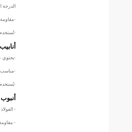
الدرجة ال
·مقاومة 
·تُستخدم
أنابيب 
·يحتوي على الموليبدينوم (Mo
·مناسب ل
·يُستخدم 
أنبوب م
· الفولاذ 
· مقاومة