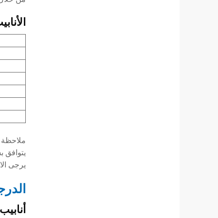
الأناب
ملاحظة فن
يتوافق ب
يرجى الا
الدرجا
أنابيب 