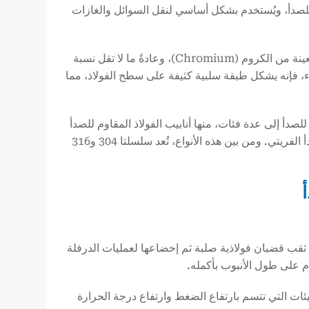
لصدأ، ويُستخدم بشكل أساسي لنقل السوائل والغازات
بالمقارنة مع الفولاذ الكربوني العادي، يحتوي الفولاذ المقاوم للصدأ على نسبة معينة من الكروم (Chromium)، وعادةً ما لا تقل نسبة
في الهواء، فإنه يشكل طبقة سلبية كثيفة على سطح الفولاذ، مما
 للصدأ إلى عدة فئات، منها أنابيب الفولاذ المقاوم للصدأ
الأوستنيتي، وأنابيب الفولاذ المقاوم للصدأ المزدوج، وأنابيب الفولاذ المقاوم للصدأ الفريتي. ومن بين هذه الأنواع، تُعد سلسلتا 304 و316
 ثقب قضبان فولاذية صلبة ثم إخضاعها لعمليات الدرفلة
م على طول الأنبوب بأكمله.
يئات التي تتسم بارتفاع الضغط وارتفاع درجة الحرارة