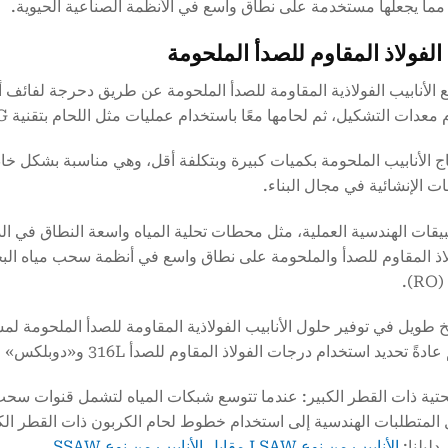
 مما يجعلها مستخدمة على نطاق واسع في الأنظمة الصناعية الحيوية.
 الفولاذ المقاوم للصدأ الملحومة
ع الأنابيب الفولاذية المقاومة للصدأ الملحومة عن طريق دحرجة لفائف أو
ت التشكيل، ثم لحامها معًا باستخدام عمليات مثل اللحام بتقنية TIG أو بالليزر أو اللحام بالتردد العالي.
اج الأنابيب الملحومة بكميات كبيرة وبتكلفة أقل، وهي مناسبة بشكل
ت الإنشائية في مجال البناء.
يقات الهندسية العملية، مثل محطات تحلية المياه واسعة النطاق في الدو
اذ المقاوم للصدأ والملحومة على نطاق واسع في أنظمة سحب مياه البحر،
.
يخ طويل في توفير حلول الأنابيب الفولاذية المقاومة للصدأ الملحومة لم
ديد استخدام درجات الفولاذ المقاوم للصدأ 316L و«دوبلكس» لضمان مقاومة التآكل على المدى الطويل.
لتحتية ذات القطر الكبير: عندما تتوسع شبكات المياه لتشمل قنوات سحب
 المتطلبات الهندسية إلى استخدام خطوط لحام الكربون ذات القطر الكب
دليلنا:
الأنابيب من نوع LSAW مقابل الأنابيب من نوع SSAW
.