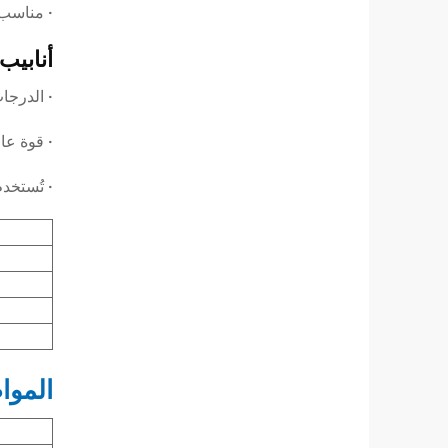
· مناسب 
أنابيب
· الدرجات الن
· قوة عا
· تُستخد
الموا