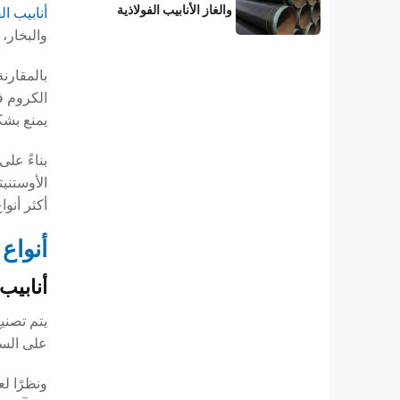
والغاز الأنابيب الفولاذية
أنابيب ال
المطلية بطبقة 3LPE؟
والبخار،
يمنع بشك
بناءً على
أكثر أنوا
أنواع 
أنابيب
يتم تصني
على السا
ونظرًا ل