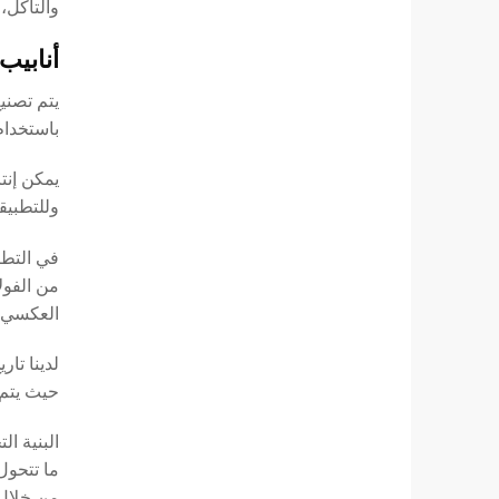
والتآكل،
أنابيب
يتم تصني
باستخدام معدا
يمكن إنت
وللتطبيقا
في التطب
من الفول
العكسي (RO)
لدينا تار
حيث يتم عادةً تح
البنية ا
ما تتحول
من خلال 