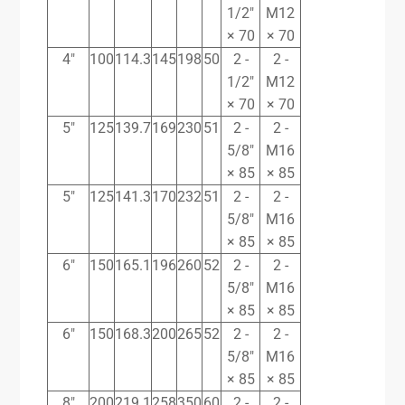
1/2″
M12
× 70
× 70
4″
100
114.3
145
198
50
2 -
2 -
1/2″
M12
× 70
× 70
5″
125
139.7
169
230
51
2 -
2 -
5/8″
M16
× 85
× 85
5″
125
141.3
170
232
51
2 -
2 -
5/8″
M16
× 85
× 85
6″
150
165.1
196
260
52
2 -
2 -
5/8″
M16
× 85
× 85
6″
150
168.3
200
265
52
2 -
2 -
5/8″
M16
× 85
× 85
8″
200
219.1
258
350
60
2 -
2 -