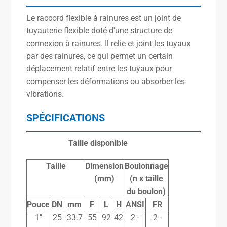
Le raccord flexible à rainures est un joint de
tuyauterie flexible doté d'une structure de
connexion à rainures. Il relie et joint les tuyaux
par des rainures, ce qui permet un certain
déplacement relatif entre les tuyaux pour
compenser les déformations ou absorber les
vibrations.
SPÉCIFICATIONS
Taille disponible
Taille
Dimension
Boulonnage
(mm)
(n
x
taille
du boulon)
Pouce
DN
mm
F
L
H
ANSI
FR
1″
25
33.7
55
92
42
2 -
2 -