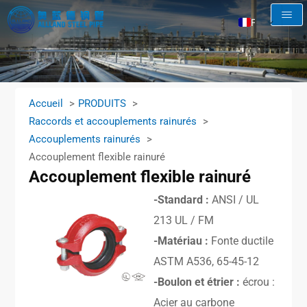
FR
EN
AR
RU
Accueil
PRODUITS
ES
Raccords et accouplements rainurés
Accouplements rainurés
Accouplement flexible rainuré
Accouplement flexible rainuré
-Standard :
ANSI / UL
213 UL / FM
-Matériau :
Fonte ductile
ASTM A536, 65-45-12
-Boulon et étrier :
écrou :
Acier au carbone