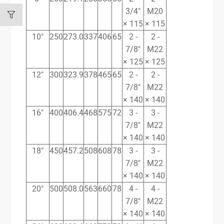
3/4″
M20
× 115
× 115
10″
250
273.0
337
406
65
2 -
2 -
7/8″
M22
× 125
× 125
12″
300
323.9
378
465
65
2 -
2 -
7/8″
M22
× 140
× 140
16″
400
406.4
468
575
72
3 -
3 -
7/8″
M22
× 140
× 140
18″
450
457.2
508
608
78
3 -
3 -
7/8″
M22
× 140
× 140
20″
500
508.0
563
660
78
4 -
4 -
7/8″
M22
× 140
× 140